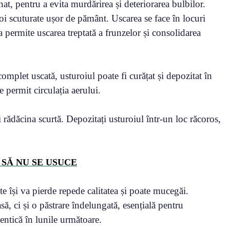
nat, pentru a evita murdărirea și deteriorarea bulbilor.
apoi scuturate ușor de pământ. Uscarea se face în locuri
u a permite uscarea treptată a frunzelor și consolidarea
plet uscată, usturoiul poate fi curățat și depozitat în
re permit circulația aerului.
 rădăcina scurtă. Depozitați usturoiul într-un loc răcoros,
SĂ NU SE USUCE
te își va pierde repede calitatea și poate mucegăi.
ă, ci și o păstrare îndelungată, esențială pentru
entică în lunile următoare.