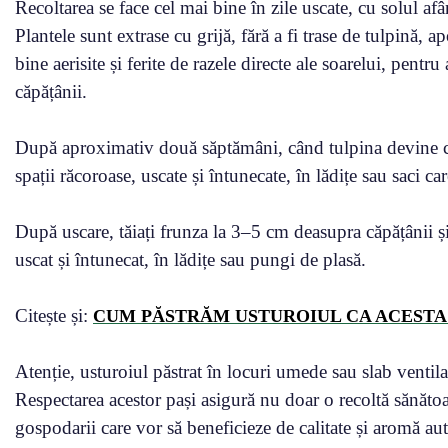
Recoltarea se face cel mai bine în zile uscate, cu solul afâ
Plantele sunt extrase cu grijă, fără a fi trase de tulpină, 
bine aerisite și ferite de razele directe ale soarelui, pentr
căpățânii.
După aproximativ două săptămâni, când tulpina devine com
spații răcoroase, uscate și întunecate, în lădițe sau saci ca
După uscare, tăiați frunza la 3–5 cm deasupra căpățânii și
uscat și întunecat, în lădițe sau pungi de plasă.
Citește și:
CUM PĂSTRĂM USTUROIUL CA ACESTA 
Atenție, usturoiul păstrat în locuri umede sau slab ventila
Respectarea acestor pași asigură nu doar o recoltă sănătoas
gospodarii care vor să beneficieze de calitate și aromă aut