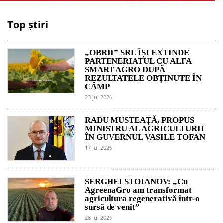
Top știri
„OBRII” SRL ÎȘI EXTINDE
PARTENERIATUL CU ALFA
SMART AGRO DUPĂ
REZULTATELE OBȚINUTE ÎN
CÂMP
23 jul 2026
RADU MUSTEAȚĂ, PROPUS
MINISTRU AL AGRICULTURII
ÎN GUVERNUL VASILE TOFAN
17 jul 2026
SERGHEI STOIANOV: „Cu
AgreenaGro am transformat
agricultura regenerativă într-o
sursă de venit”
28 jul 2026