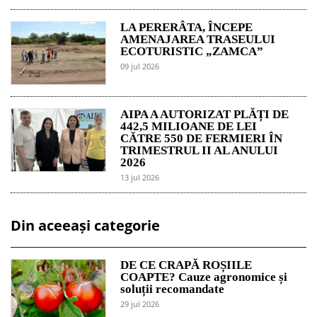
LA PERERÂTA, ÎNCEPE
AMENAJAREA TRASEULUI
ECOTURISTIC „ZAMCA”
09 jul 2026
AIPA A AUTORIZAT PLĂȚI DE
442,5 MILIOANE DE LEI
CĂTRE 550 DE FERMIERI ÎN
TRIMESTRUL II AL ANULUI
2026
13 jul 2026
Din aceeași categorie
DE CE CRAPĂ ROȘIILE
COAPTE? Cauze agronomice și
soluții recomandate
29 jul 2026