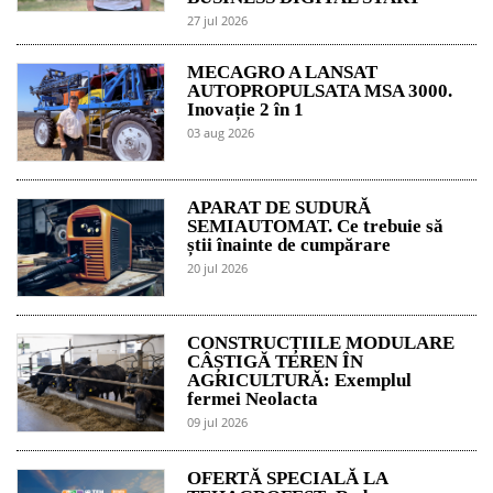
27 jul 2026
MECAGRO A LANSAT
AUTOPROPULSATA MSA 3000.
Inovație 2 în 1
03 aug 2026
APARAT DE SUDURĂ
SEMIAUTOMAT. Ce trebuie să
știi înainte de cumpărare
20 jul 2026
CONSTRUCȚIILE MODULARE
CÂȘTIGĂ TEREN ÎN
AGRICULTURĂ: Exemplul
fermei Neolacta
09 jul 2026
OFERTĂ SPECIALĂ LA