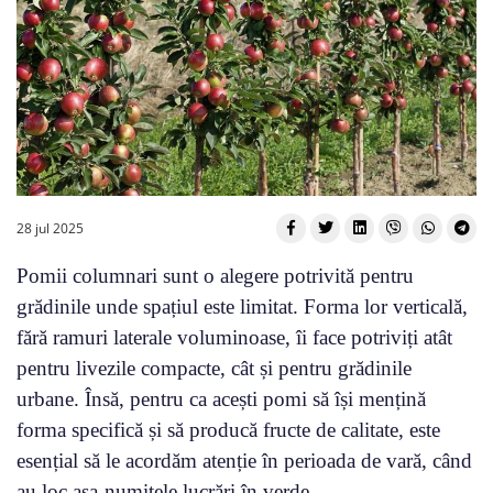
28 jul 2025
Pomii columnari sunt o alegere potrivită pentru
grădinile unde spațiul este limitat. Forma lor verticală,
fără ramuri laterale voluminoase, îi face potriviți atât
pentru livezile compacte, cât și pentru grădinile
urbane. Însă, pentru ca acești pomi să își mențină
forma specifică și să producă fructe de calitate, este
esențial să le acordăm atenție în perioada de vară, când
au loc așa-numitele lucrări în verde.