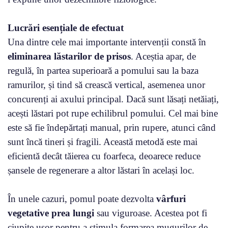
Lucrări esențiale de efectuat
Una dintre cele mai importante intervenții constă în
eliminarea lăstarilor de prisos
. Aceștia apar, de
regulă, în partea superioară a pomului sau la baza
ramurilor, și tind să crească vertical, asemenea unor
concurenți ai axului principal. Dacă sunt lăsați netăiați,
acești lăstari pot rupe echilibrul pomului. Cel mai bine
este să fie îndepărtați manual, prin rupere, atunci când
sunt încă tineri și fragili. Această metodă este mai
eficientă decât tăierea cu foarfeca, deoarece reduce
șansele de regenerare a altor lăstari în același loc.
În unele cazuri, pomul poate dezvolta
vârfuri
vegetative prea lungi
sau viguroase. Acestea pot fi
ciupite ușor pentru a stimula formarea mugurilor de