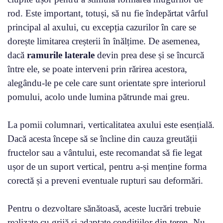
rod. Este important, totuși, să nu fie îndepărtat vârful
principal al axului, cu excepția cazurilor în care se
dorește limitarea creșterii în înălțime. De asemenea,
dacă
ramurile laterale
devin prea dese și se încurcă
între ele, se poate interveni prin rărirea acestora,
alegându-le pe cele care sunt orientate spre interiorul
pomului, acolo unde lumina pătrunde mai greu.
La pomii columnari, verticalitatea axului este esențială.
Dacă acesta începe să se încline din cauza greutății
fructelor sau a vântului, este recomandat să fie legat
ușor de un suport vertical, pentru a-și menține forma
corectă și a preveni eventuale rupturi sau deformări.
Pentru o dezvoltare sănătoasă, aceste lucrări trebuie
realizate cu grijă și adaptate condițiilor din teren. Nu