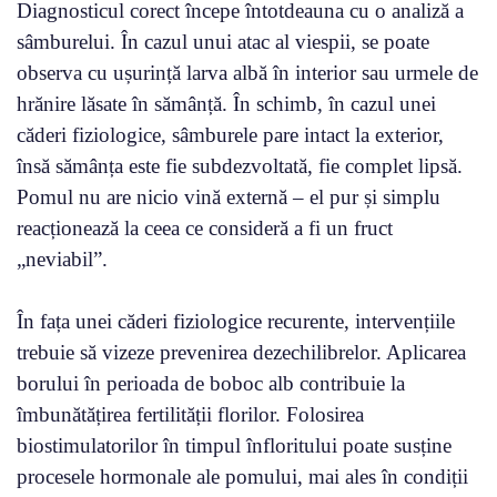
Diagnosticul corect începe întotdeauna cu o analiză a
sâmburelui. În cazul unui atac al viespii, se poate
observa cu ușurință larva albă în interior sau urmele de
hrănire lăsate în sămânță. În schimb, în cazul unei
căderi fiziologice, sâmburele pare intact la exterior,
însă sămânța este fie subdezvoltată, fie complet lipsă.
Pomul nu are nicio vină externă – el pur și simplu
reacționează la ceea ce consideră a fi un fruct
„neviabil”.
În fața unei căderi fiziologice recurente, intervențiile
trebuie să vizeze prevenirea dezechilibrelor. Aplicarea
borului în perioada de boboc alb contribuie la
îmbunătățirea fertilității florilor. Folosirea
biostimulatorilor în timpul înfloritului poate susține
procesele hormonale ale pomului, mai ales în condiții