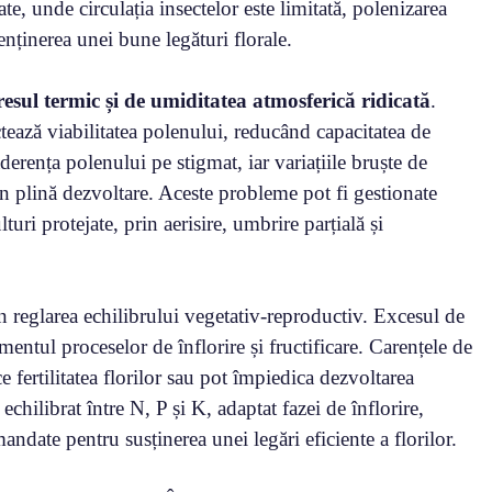
e, unde circulația insectelor este limitată, polenizarea
nținerea unei bune legături florale.
resul termic și de umiditatea atmosferică ridicată
.
ează viabilitatea polenului, reducând capacitatea de
rența polenului pe stigmat, iar variațiile bruște de
în plină dezvoltare. Aceste probleme pot fi gestionate
turi protejate, prin aerisire, umbrire parțială și
în reglarea echilibrului vegetativ-reproductiv. Excesul de
entul proceselor de înflorire și fructificare. Carențele de
e fertilitatea florilor sau pot împiedica dezvoltarea
echilibrat între N, P și K, adaptat fazei de înflorire,
mandate pentru susținerea unei legări eficiente a florilor.