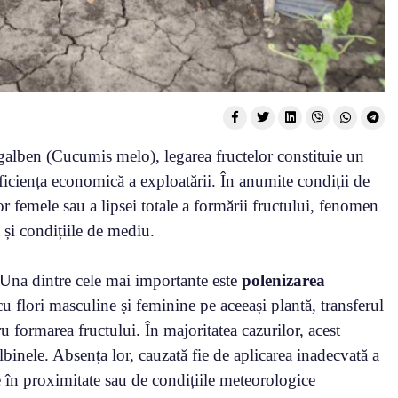
i galben (Cucumis melo), legarea fructelor constituie un
eficiența economică a exploatării. În anumite condiții de
lor femele sau a lipsei totale a formării fructului, fenomen
 și condițiile de mediu.
 Una dintre cele mai importante este
polenizarea
u flori masculine și feminine pe aceeași plantă, transferul
ru formarea fructului. În majoritatea cazurilor, acest
albinele. Absența lor, cauzată fie de aplicarea inadecvată a
ere în proximitate sau de condițiile meteorologice