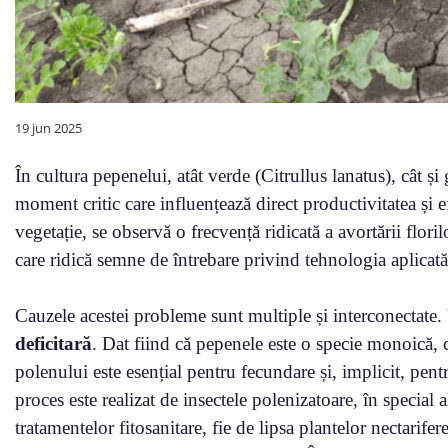
19 jun 2025
În cultura pepenelui, atât verde (Citrullus lanatus), cât ș
moment critic care influențează direct productivitatea și 
vegetație, se observă o frecvență ridicată a avortării flori
care ridică semne de întrebare privind tehnologia aplicată
Cauzele acestei probleme sunt multiple și interconectate.
deficitară
. Dat fiind că pepenele este o specie monoică, c
polenului este esențial pentru fecundare și, implicit, pent
proces este realizat de insectele polenizatoare, în special 
tratamentelor fitosanitare, fie de lipsa plantelor nectarif