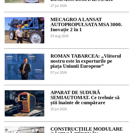
27 jul 2026
MECAGRO A LANSAT
AUTOPROPULSATA MSA 3000.
Inovație 2 în 1
03 aug 2026
ROMAN TABARCEA: „Viitorul
nostru este în exporturile pe
piața Uniunii Europene”
07 jul 2026
APARAT DE SUDURĂ
SEMIAUTOMAT. Ce trebuie să
știi înainte de cumpărare
20 jul 2026
CONSTRUCȚIILE MODULARE