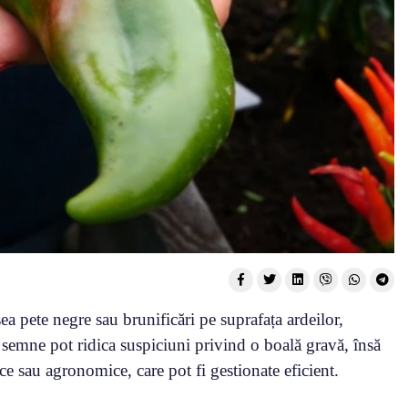
ea pete negre sau brunificări pe suprafața ardeilor,
e semne pot ridica suspiciuni privind o boală gravă, însă
ice sau agronomice, care pot fi gestionate eficient.