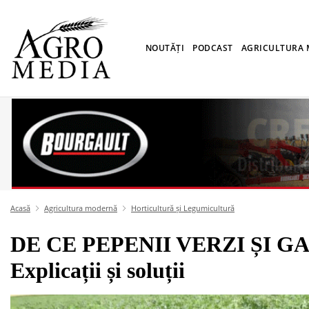
NOUTĂȚI
PODCAST
AGRICULTURA
Acasă
Agricultura modernă
Horticultură și Legumicultură
DE CE PEPENII VERZI ȘI G
Explicații și soluții