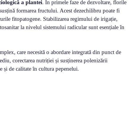
ziologică a plantei
. În primele faze de dezvoltare, florile
 susțină formarea fructului. Acest dezechilibru poate fi
curile fitopatogene. Stabilizarea regimului de irigație,
tosanitar la nivelul sistemului radicular sunt esențiale în
omplex, care necesită o abordare integrată din punct de
iu, corectarea nutriției și susținerea polenizării
e și de calitate în cultura pepenelui.