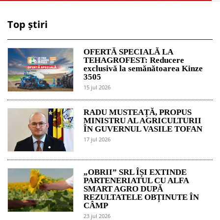
Top știri
OFERTĂ SPECIALĂ LA
TEHAGROFEST: Reducere
exclusivă la semănătoarea Kinze
3505
15 jul 2026
RADU MUSTEAȚĂ, PROPUS
MINISTRU AL AGRICULTURII
ÎN GUVERNUL VASILE TOFAN
17 jul 2026
„OBRII” SRL ÎȘI EXTINDE
PARTENERIATUL CU ALFA
SMART AGRO DUPĂ
REZULTATELE OBȚINUTE ÎN
CÂMP
23 jul 2026