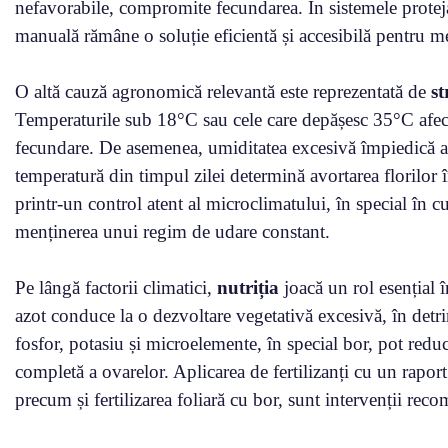
nefavorabile, compromite fecundarea. În sistemele protejat
manuală rămâne o soluție eficientă și accesibilă pentru me
O altă cauză agronomică relevantă este reprezentată de
st
Temperaturile sub 18°C sau cele care depășesc 35°C afect
fecundare. De asemenea, umiditatea excesivă împiedică ade
temperatură din timpul zilei determină avortarea florilor 
printr-un control atent al microclimatului, în special în cul
menținerea unui regim de udare constant.
Pe lângă factorii climatici,
nutriția
joacă un rol esențial 
azot conduce la o dezvoltare vegetativă excesivă, în detrim
fosfor, potasiu și microelemente, în special bor, pot reduc
completă a ovarelor. Aplicarea de fertilizanți cu un raport 
precum și fertilizarea foliară cu bor, sunt intervenții reco