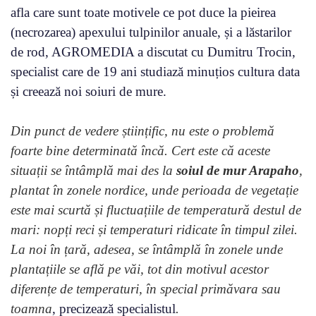
afla care sunt toate motivele ce pot duce la pieirea
(necrozarea) apexului tulpinilor anuale, și a lăstarilor
de rod, AGROMEDIA a discutat cu Dumitru Trocin,
specialist care de 19 ani studiază minuțios cultura data
și creează noi soiuri de mure.
Din punct de vedere științific, nu este o problemă
foarte bine determinată încă. Cert este că aceste
situații se întâmplă mai des la
soiul de mur Arapaho
,
plantat în zonele nordice, unde perioada de vegetație
este mai scurtă și fluctuațiile de temperatură destul de
mari: nopți reci și temperaturi ridicate în timpul zilei.
La noi în țară, adesea, se întâmplă în zonele unde
plantațiile se află pe văi, tot din motivul acestor
diferențe de temperaturi, în special primăvara sau
toamna
, precizează specialistul
.