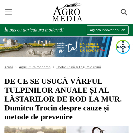
⚲
În pas cu agricultura modernă!
AgTech Innovation Lab
Acasă
Agricultura modernă
Horticultură și Legumicultură
DE CE SE USUCĂ VÂRFUL
TULPINILOR ANUALE ȘI AL
LĂSTARILOR DE ROD LA MUR.
Dumitru Trocin despre cauze și
metode de prevenire