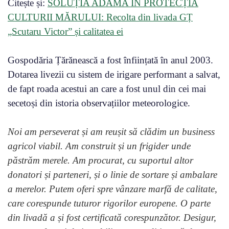
Citește și:
SOLUȚIA ADAMA ÎN PROTECȚIA
CULTURII MĂRULUI: Recolta din livada GȚ
„Scutaru Victor” și calitatea ei
Gospodăria Țărănească a fost înființată în anul 2003.
Dotarea livezii cu sistem de irigare performant a salvat,
de fapt roada acestui an care a fost unul din cei mai
secetoși din istoria observațiilor meteorologice.
Noi am perseverat și am reușit să clădim un business
agricol viabil. Am construit și un frigider unde
păstrăm merele. Am procurat, cu suportul altor
donatori și parteneri, și o linie de sortare și ambalare
a merelor. Putem oferi spre vânzare marfă de calitate,
care corespunde tuturor rigorilor europene. O parte
din livadă a și fost certificată corespunzător. Desigur,