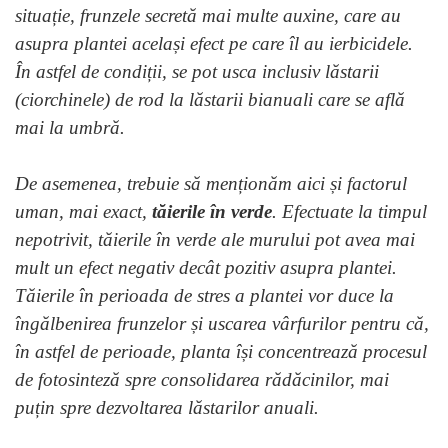
situație, frunzele secretă mai multe auxine, care au
asupra plantei același efect pe care îl au ierbicidele.
În astfel de condiții, se pot usca inclusiv lăstarii
(ciorchinele) de rod la lăstarii bianuali care se află
mai la umbră.
De asemenea, trebuie să menționăm aici și factorul
uman, mai exact,
tăierile în verde
. Efectuate la timpul
nepotrivit, tăierile în verde ale murului pot avea mai
mult un efect negativ decât pozitiv asupra plantei.
Tăierile în perioada de stres a plantei vor duce la
îngălbenirea frunzelor și uscarea vârfurilor pentru că,
în astfel de perioade, planta își concentrează procesul
de fotosinteză spre consolidarea rădăcinilor, mai
puțin spre dezvoltarea lăstarilor anuali.