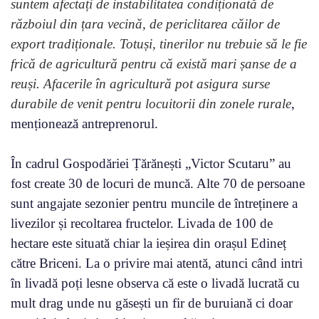
suntem afectați de instabilitatea condiționată de
războiul din țara vecină, de periclitarea căilor de
export tradiționale. Totuși, tinerilor nu trebuie să le fie
frică de agricultură pentru că există mari șanse de a
reuși. Afacerile în agricultură pot asigura surse
durabile de venit pentru locuitorii din zonele rurale
,
menționează antreprenorul.
În cadrul Gospodăriei Țărănești „Victor Scutaru” au
fost create 30 de locuri de muncă. Alte 70 de persoane
sunt angajate sezonier pentru muncile de întreținere a
livezilor și recoltarea fructelor. Livada de 100 de
hectare este situată chiar la ieșirea din orașul Edineț
către Briceni. La o privire mai atentă, atunci când intri
în livadă poți lesne observa că este o livadă lucrată cu
mult drag unde nu găsești un fir de buruiană ci doar