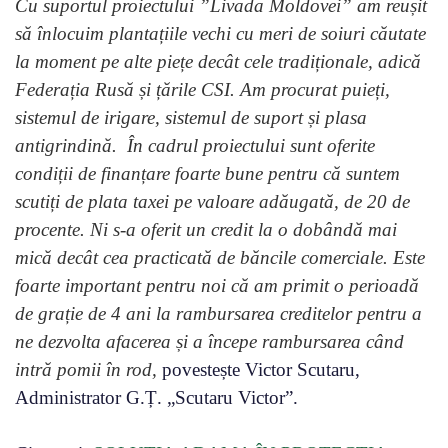
Cu suportul proiectului ”Livada Moldovei” am reușit
să înlocuim plantațiile vechi cu meri de soiuri căutate
la moment pe alte piețe decât cele tradiționale, adică
Federația Rusă și țările CSI. Am procurat puieți,
sistemul de irigare, sistemul de suport și plasa
antigrindină. În cadrul proiectului sunt oferite
condiții de finanțare foarte bune pentru că suntem
scutiți de plata taxei pe valoare adăugată, de 20 de
procente. Ni s-a oferit un credit la o dobândă mai
mică decât cea practicată de băncile comerciale. Este
foarte important pentru noi că am primit o perioadă
de grație de 4 ani la rambursarea creditelor pentru a
ne dezvolta afacerea și a începe rambursarea când
intră pomii în rod,
povestește Victor Scutaru,
Administrator G.Ț. „Scutaru Victor”.