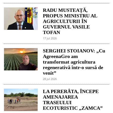
RADU MUSTEAȚĂ,
PROPUS MINISTRU AL
AGRICULTURII ÎN
GUVERNUL VASILE
TOFAN
17 jul 2026
SERGHEI STOIANOV: „Cu
AgreenaGro am
transformat agricultura
regenerativă într-o sursă de
venit”
28 jul 2026
LA PERERÂTA, ÎNCEPE
AMENAJAREA
TRASEULUI
ECOTURISTIC „ZAMCA”