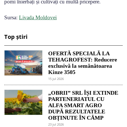
pomi înierbați și cultivați cu multă pricepere.
Sursa:
Livada Moldovei
Top știri
OFERTĂ SPECIALĂ LA
TEHAGROFEST: Reducere
exclusivă la semănătoarea
Kinze 3505
15 jul 2026
„OBRII” SRL ÎȘI EXTINDE
PARTENERIATUL CU
ALFA SMART AGRO
DUPĂ REZULTATELE
OBȚINUTE ÎN CÂMP
23 jul 2026