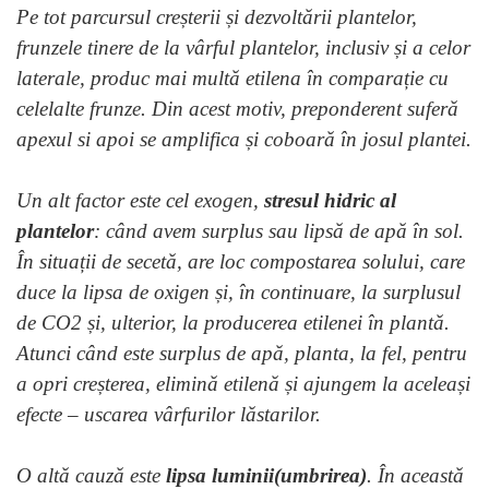
Pe tot parcursul creșterii și dezvoltării plantelor,
frunzele tinere de la vârful plantelor, inclusiv și a celor
laterale, produc mai multă etilena în comparație cu
celelalte frunze. Din acest motiv, preponderent suferă
apexul si apoi se amplifica și coboară în josul plantei.
Un alt factor este cel exogen,
stresul hidric al
plantelor
: când avem surplus sau lipsă de apă în sol.
În situații de secetă, are loc compostarea solului, care
duce la lipsa de oxigen și, în continuare, la surplusul
de CO2 și, ulterior, la producerea etilenei în plantă.
Atunci când este surplus de apă, planta, la fel, pentru
a opri creșterea, elimină etilenă și ajungem la aceleași
efecte – uscarea vârfurilor lăstarilor.
O altă cauză este
lipsa luminii(umbrirea)
. În această