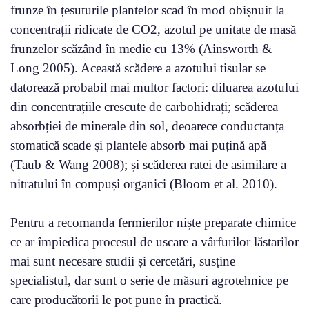
frunze în țesuturile plantelor scad în mod obișnuit la
concentrații ridicate de CO2, azotul pe unitate de masă
frunzelor scăzând în medie cu 13% (Ainsworth &
Long 2005). Această scădere a azotului tisular se
datorează probabil mai multor factori: diluarea azotului
din concentrațiile crescute de carbohidrați; scăderea
absorbției de minerale din sol, deoarece conductanța
stomatică scade și plantele absorb mai puțină apă
(Taub & Wang 2008); și scăderea ratei de asimilare a
nitratului în compuși organici (Bloom et al. 2010).
Pentru a recomanda fermierilor niște preparate chimice
ce ar împiedica procesul de uscare a vârfurilor lăstarilor
mai sunt necesare studii și cercetări, susține
specialistul, dar sunt o serie de măsuri agrotehnice pe
care producătorii le pot pune în practică.