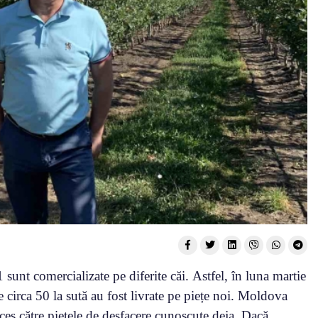
 sunt comercializate pe diferite căi. Astfel, în luna martie
e circa 50 la sută au fost livrate pe piețe noi. Moldova
ces către piețele de desfacere cunoscute deja. Dacă