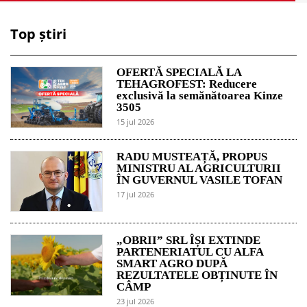
Top știri
OFERTĂ SPECIALĂ LA
TEHAGROFEST: Reducere
exclusivă la semănătoarea Kinze
3505
15 jul 2026
RADU MUSTEAȚĂ, PROPUS
MINISTRU AL AGRICULTURII
ÎN GUVERNUL VASILE TOFAN
17 jul 2026
„OBRII” SRL ÎȘI EXTINDE
PARTENERIATUL CU ALFA
SMART AGRO DUPĂ
REZULTATELE OBȚINUTE ÎN
CÂMP
23 jul 2026