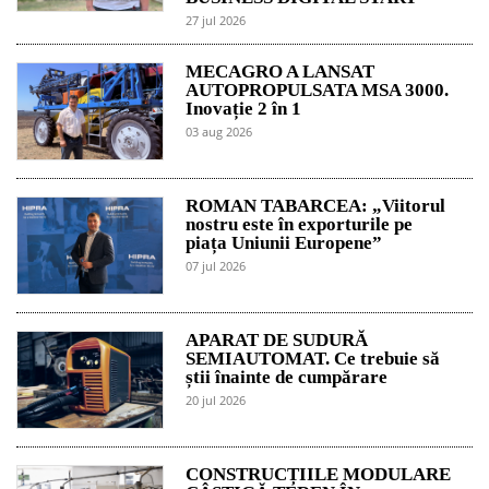
27 jul 2026
MECAGRO A LANSAT
AUTOPROPULSATA MSA 3000.
Inovație 2 în 1
03 aug 2026
ROMAN TABARCEA: „Viitorul
nostru este în exporturile pe
piața Uniunii Europene”
07 jul 2026
APARAT DE SUDURĂ
SEMIAUTOMAT. Ce trebuie să
știi înainte de cumpărare
20 jul 2026
CONSTRUCȚIILE MODULARE