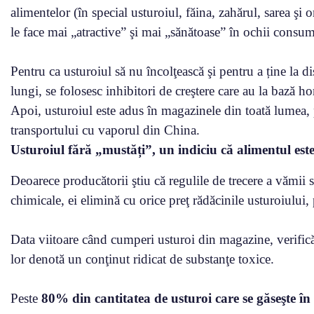
alimentelor (în special usturoiul, făina, zahărul, sarea şi
le face mai „atractive” şi mai „sănătoase” în ochii consum
Pentru ca usturoiul să nu încolţească şi pentru a ține la di
lungi, se folosesc inhibitori de creştere care au la bază 
Apoi, usturoiul este adus în magazinele din toată lumea, 
transportului cu vaporul din China.
Usturoiul fără „mustăți”, un indiciu că alimentul este
Deoarece producătorii ştiu că regulile de trecere a vămii s
chimicale, ei elimină cu orice preţ rădăcinile usturoiului
Data viitoare când cumperi usturoi din magazine, verifică 
lor denotă un conţinut ridicat de substanţe toxice.
Peste
80% din cantitatea de usturoi care se găseşte î