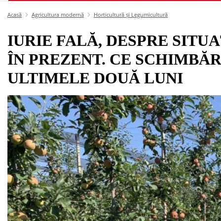
Acasă
Agricultura modernă
Horticultură și Legumicultură
IURIE FALĂ, DESPRE SITU
ÎN PREZENT. CE SCHIMBĂR
ULTIMELE DOUĂ LUNI