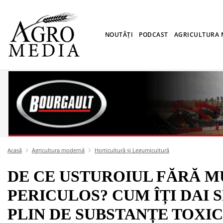
NOUTĂȚI
PODCAST
AGRICULTURA
Acasă
Agricultura modernă
Horticultură și Legumicultură
DE CE USTUROIUL FĂRĂ M
PERICULOS? CUM ÎȚI DAI 
PLIN DE SUBSTANȚE TOXICE