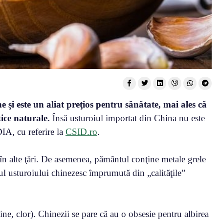
e şi este un aliat preţios pentru sănătate, mai ales că
tice naturale.
Însă usturoiul importat din China nu este
A, cu referire la
CSID.ro
.
e în alte ţări. De asemenea, pământul conţine metale grele
l usturoiului chinezesc împrumută din „calităţile”
bine, clor). Chinezii se pare că au o obsesie pentru albirea