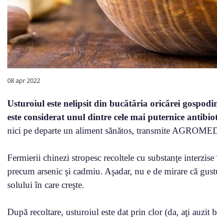
08 apr 2022
Usturoiul este nelipsit din bucătăria oricărei gospodin
este considerat unul dintre cele mai puternice antibio
nici pe departe un aliment sănătos, transmite AGROMEDI
Fermierii chinezi stropesc recoltele cu substanţe interzis
precum arsenic şi cadmiu. Aşadar, nu e de mirare că gustu
solului în care creşte.
După recoltare, usturoiul este dat prin clor (da, aţi auzit 