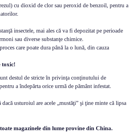
 orezul) cu dioxid de clor sau peroxid de benzoil, pentru a
atorilor.
stanţă insectele, mai ales că va fi depozitat pe perioade
hormoni sau diverse substanţe chimice.
proces care poate dura până la o lună, din cauza
 toxic!
unt destul de stricte în privinţa conţinutului de
, pentru a îndepărta orice urmă de pământ infestat.
dacă usturoiul are acele „mustăţi” şi ţine minte că lipsa
n toate magazinele din lume provine din China.