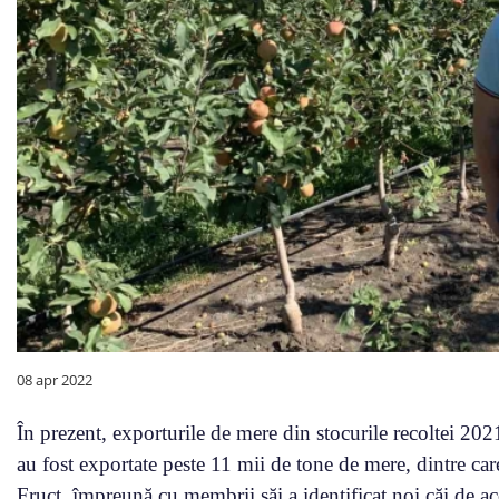
08 apr 2022
În prezent, exporturile de mere din stocurile recoltei 2021
au fost exportate peste 11 mii de tone de mere, dintre car
Fruct, împreună cu membrii săi a identificat noi căi de ac