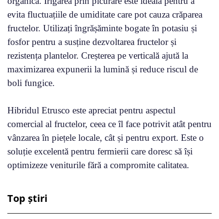
organică. Irigarea prin picurare este ideală pentru a
evita fluctuațiile de umiditate care pot cauza crăparea
fructelor. Utilizați îngrășăminte bogate în potasiu și
fosfor pentru a susține dezvoltarea fructelor și
rezistența plantelor. Creșterea pe verticală ajută la
maximizarea expunerii la lumină și reduce riscul de
boli fungice.
Hibridul Etrusco este apreciat pentru aspectul
comercial al fructelor, ceea ce îl face potrivit atât pentru
vânzarea în piețele locale, cât și pentru export. Este o
soluție excelentă pentru fermierii care doresc să își
optimizeze veniturile fără a compromite calitatea.
Top știri