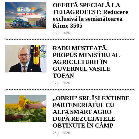
OFERTĂ SPECIALĂ LA
TEHAGROFEST: Reducere
exclusivă la semănătoarea
Kinze 3505
15 jul 2026
RADU MUSTEAȚĂ,
PROPUS MINISTRU AL
AGRICULTURII ÎN
GUVERNUL VASILE
TOFAN
17 jul 2026
„OBRII” SRL ÎȘI EXTINDE
PARTENERIATUL CU
ALFA SMART AGRO
DUPĂ REZULTATELE
OBȚINUTE ÎN CÂMP
23 jul 2026