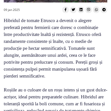
09 jan 2025
Hibridul de tomate Etrusco a devenit o alegere
preferată pentru fermierii care doresc o combinație
între productivitate înaltă și rezistență. Etrusco oferă
randamente consistente și înalte, cu o medie de
producție pe hectar semnificativă. Tomatele sunt
alungite, asemănătoare unui ardei, ceea ce le face
potrivite pentru prelucrare și consum. Pereții groși și
consistența pulpei permit manipularea ușoară fără
pierderi semnificative.
Roșiile au o culoare de un roșu intens și un gust dulce-
acrișor, ideal pentru preparatele culinare. Hibridul are
toleranță sporită la boli comune, cum ar fi fusarioza și
verticilioza, reducând nevoia de tratamente chimice.