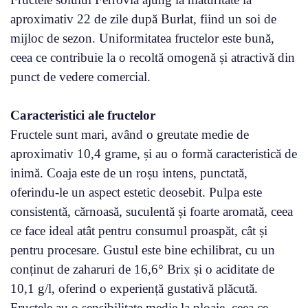
aproximativ 22 de zile după Burlat, fiind un soi de
mijloc de sezon. Uniformitatea fructelor este bună,
ceea ce contribuie la o recoltă omogenă și atractivă din
punct de vedere comercial.
Caracteristici ale fructelor
Fructele sunt mari, având o greutate medie de
aproximativ 10,4 grame, și au o formă caracteristică de
inimă. Coaja este de un roșu intens, punctată,
oferindu-le un aspect estetic deosebit. Pulpa este
consistentă, cărnoasă, suculentă și foarte aromată, ceea
ce face ideal atât pentru consumul proaspăt, cât și
pentru procesare. Gustul este bine echilibrat, cu un
conținut de zaharuri de 16,6° Brix și o aciditate de
10,1 g/l, oferind o experiență gustativă plăcută.
Fructele au o sensibilitate medie la ploaie, ceea ce