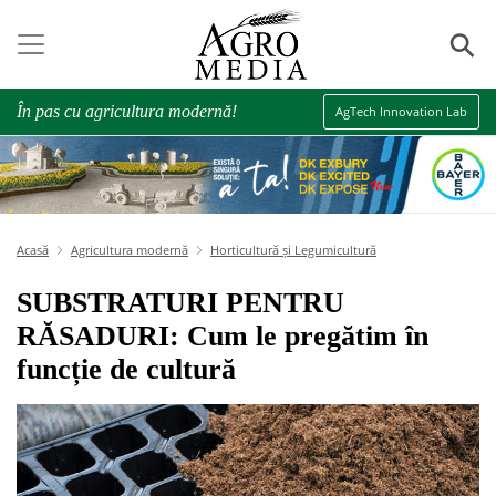
⚲
În pas cu agricultura modernă!
AgTech Innovation Lab
Acasă
Agricultura modernă
Horticultură și Legumicultură
SUBSTRATURI PENTRU
RĂSADURI: Cum le pregătim în
funcție de cultură