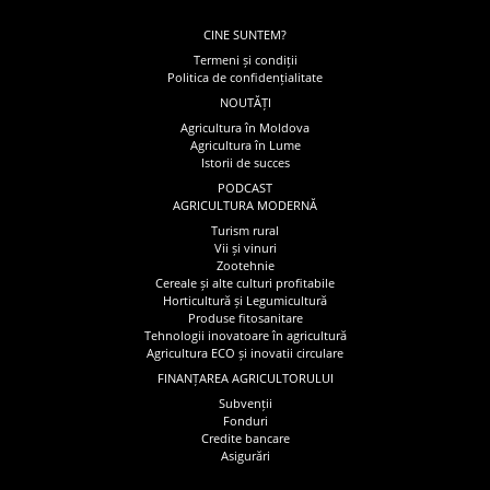
CINE SUNTEM?
Termeni și condiții
Politica de confidențialitate
NOUTĂȚI
Agricultura în Moldova
Agricultura în Lume
Istorii de succes
PODCAST
AGRICULTURA MODERNĂ
Turism rural
Vii și vinuri
Zootehnie
Cereale și alte culturi profitabile
Horticultură și Legumicultură
Produse fitosanitare
Tehnologii inovatoare în agricultură
Agricultura ECO și inovatii circulare
FINANȚAREA AGRICULTORULUI
Subvenții
Fonduri
Credite bancare
Asigurări