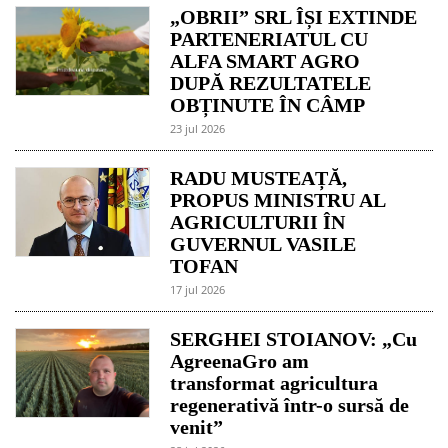
„OBRII” SRL ÎȘI EXTINDE
PARTENERIATUL CU
ALFA SMART AGRO
DUPĂ REZULTATELE
OBȚINUTE ÎN CÂMP
23 jul 2026
RADU MUSTEAȚĂ,
PROPUS MINISTRU AL
AGRICULTURII ÎN
GUVERNUL VASILE
TOFAN
17 jul 2026
SERGHEI STOIANOV: „Cu
AgreenaGro am
transformat agricultura
regenerativă într-o sursă de
venit”