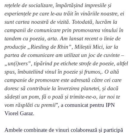
rețelele de socializare, împărtășind impresiile și
experiențele pe care le-au trăit în vinăriile noastre, ei
sunt cartea noastră de vizită. Totodată, lucrăm la
campanii de comunicare prin promovarea vinului în
tandem cu poezia, arta. Am lansat recent o linie de
producție „Riesling de Rhin”, Mileștii Mici, iar la
partea de comunicare am utilizat un joc de cuvinte –
„un(i)vers”, tipărind pe etichete strofe de poezie, altfel
spus, îmbuteliind vinul în poezie și frumos,. O altă
campanie de promovare este adresată către cei care
doresc să contribuie la înverzirea planetei, și dacă
sădești un pom, fă o poză și trimite-ne-o, iar noi te
vom răsplăti cu premii
”, a comunicat pentru IPN
Viorel Garaz.
Ambele combinate de vinuri colaborează și participă