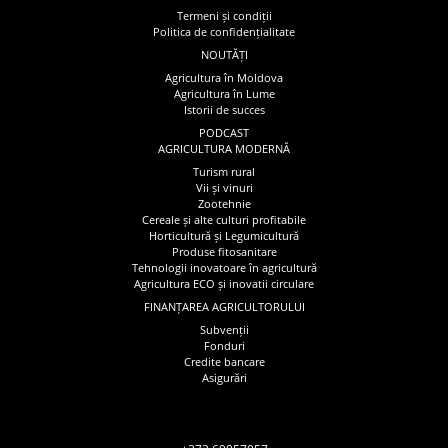
Termeni și condiții
Politica de confidențialitate
NOUTĂȚI
Agricultura în Moldova
Agricultura în Lume
Istorii de succes
PODCAST
AGRICULTURA MODERNĂ
Turism rural
Vii și vinuri
Zootehnie
Cereale și alte culturi profitabile
Horticultură și Legumicultură
Produse fitosanitare
Tehnologii inovatoare în agricultură
Agricultura ECO și inovatii circulare
FINANȚAREA AGRICULTORULUI
Subvenții
Fonduri
Credite bancare
Asigurări