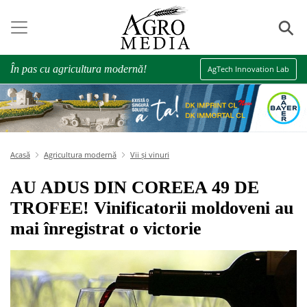
⚲
În pas cu agricultura modernă!
AgTech Innovation Lab
Acasă
Agricultura modernă
Vii și vinuri
AU ADUS DIN COREEA 49 DE
TROFEE! Vinificatorii moldoveni au
mai înregistrat o victorie