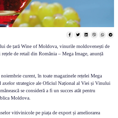
lui de țară Wine of Moldova, vinurile moldovenești de
ari rețele de retail din România – Mega Image, anunță
noiembrie curent, în toate magazinele rețelei Mega
 axelor strategice ale Oficiul Național al Viei și Vinului
nească se consideră a fi un succes atât pentru
publica Moldova.
elor vitivinicole pe piața de export și ameliorarea