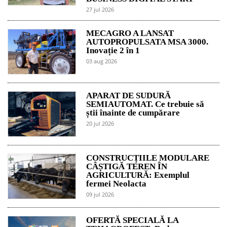
27 jul 2026
MECAGRO A LANSAT
AUTOPROPULSATA MSA 3000.
Inovație 2 în 1
03 aug 2026
APARAT DE SUDURĂ
SEMIAUTOMAT. Ce trebuie să
știi înainte de cumpărare
20 jul 2026
CONSTRUCȚIILE MODULARE
CÂȘTIGĂ TEREN ÎN
AGRICULTURĂ: Exemplul
fermei Neolacta
09 jul 2026
OFERTĂ SPECIALĂ LA