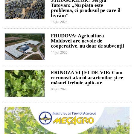
STRUGURILOR? Sergiu
Tutovan: „Nu piața este
problema, ci produsul pe care îl
livrăm”
16 jul 2026
FRUDOVA: Agricultura
Moldovei are nevoie de
cooperative, nu doar de subvenții
14 jul 2026
ERINOZA VIȚEI-DE-VIE: Cum
recunoști atacul acarienilor și ce
măsuri trebuie aplicate
08 jul 2026