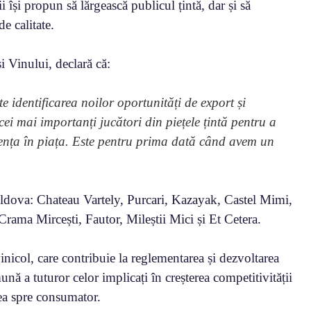
ii își propun să lărgească publicul țintă, dar și să
e calitate.
i Vinului, declară că:
 identificarea noilor oportunități de export și
cei mai importanți jucători din piețele țintă pentru a
ezența în piața. Este pentru prima dată când avem un
ldova: Chateau Vartely, Purcari, Kazayak, Castel Mimi,
ama Mircești, Fautor, Mileștii Mici și Et Cetera.
icol, care contribuie la reglementarea și dezvoltarea
ă a tuturor celor implicați în creșterea competitivității
area spre consumator.