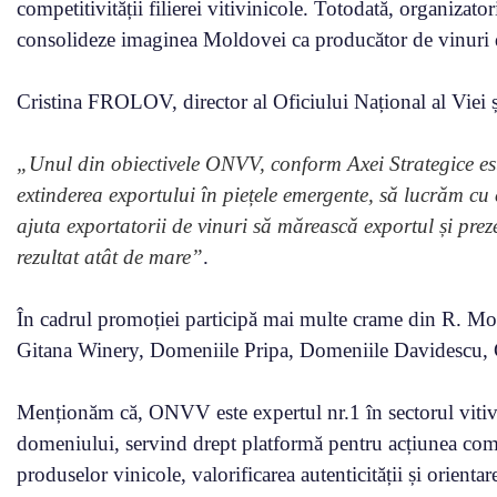
competitivității filierei vitivinicole. Totodată, organizator
consolideze imaginea Moldovei ca producător de vinuri d
Cristina FROLOV, director al Oficiului Național al Viei ș
„Unul din obiectivele ONVV, conform Axei Strategice este
extinderea exportului în piețele emergente, să lucrăm cu 
ajuta exportatorii de vinuri să mărească exportul și pr
rezultat atât de mare”
.
În cadrul promoției participă mai multe crame din R. Mo
Gitana Winery, Domeniile Pripa, Domeniile Davidescu, Cr
Menționăm că, ONVV este expertul nr.1 în sectorul vitivin
domeniului, servind drept platformă pentru acțiunea comun
produselor vinicole, valorificarea autenticității și orient