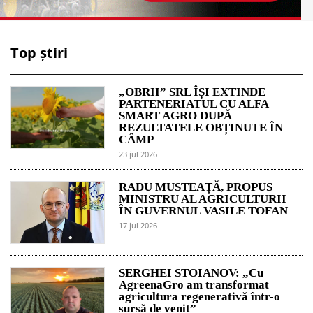
Top știri
„OBRII” SRL ÎȘI EXTINDE
PARTENERIATUL CU ALFA
SMART AGRO DUPĂ
REZULTATELE OBȚINUTE ÎN
CÂMP
23 jul 2026
RADU MUSTEAȚĂ, PROPUS
MINISTRU AL AGRICULTURII
ÎN GUVERNUL VASILE TOFAN
17 jul 2026
SERGHEI STOIANOV: „Cu
AgreenaGro am transformat
agricultura regenerativă într-o
sursă de venit”