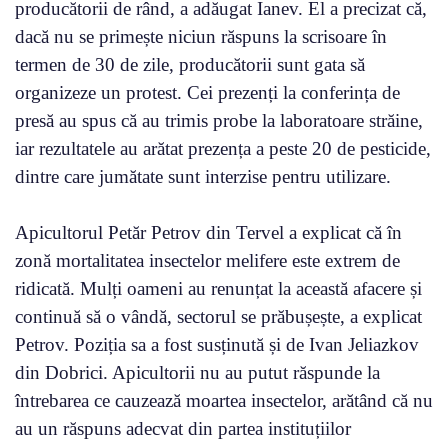
producătorii de rând, a adăugat Ianev. El a precizat că,
dacă nu se primește niciun răspuns la scrisoare în
termen de 30 de zile, producătorii sunt gata să
organizeze un protest. Cei prezenți la conferința de
presă au spus că au trimis probe la laboratoare străine,
iar rezultatele au arătat prezența a peste 20 de pesticide,
dintre care jumătate sunt interzise pentru utilizare.
Apicultorul Petăr Petrov din Tervel a explicat că în
zonă mortalitatea insectelor melifere este extrem de
ridicată. Mulți oameni au renunțat la această afacere și
continuă să o vândă, sectorul se prăbușește, a explicat
Petrov. Poziția sa a fost susținută și de Ivan Jeliazkov
din Dobrici. Apicultorii nu au putut răspunde la
întrebarea ce cauzează moartea insectelor, arătând că nu
au un răspuns adecvat din partea instituțiilor