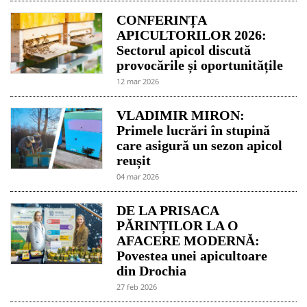
CONFERINȚA
APICULTORILOR 2026:
Sectorul apicol discută
provocările și oportunitățile
12 mar 2026
VLADIMIR MIRON:
Primele lucrări în stupină
care asigură un sezon apicol
reușit
04 mar 2026
DE LA PRISACA
PĂRINȚILOR LA O
AFACERE MODERNĂ:
Povestea unei apicultoare
din Drochia
27 feb 2026