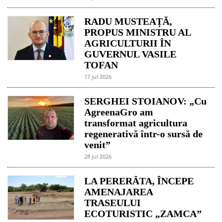
RADU MUSTEAȚĂ,
PROPUS MINISTRU AL
AGRICULTURII ÎN
GUVERNUL VASILE
TOFAN
17 jul 2026
SERGHEI STOIANOV: „Cu
AgreenaGro am
transformat agricultura
regenerativă într-o sursă de
venit”
28 jul 2026
LA PERERÂTA, ÎNCEPE
AMENAJAREA
TRASEULUI
ECOTURISTIC „ZAMCA”