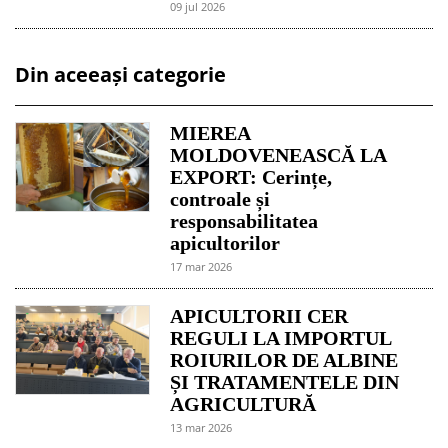
09 jul 2026
Din aceeași categorie
MIEREA
MOLDOVENEASCĂ LA
EXPORT: Cerințe,
controale și
responsabilitatea
apicultorilor
17 mar 2026
APICULTORII CER
REGULI LA IMPORTUL
ROIURILOR DE ALBINE
ȘI TRATAMENTELE DIN
AGRICULTURĂ
13 mar 2026