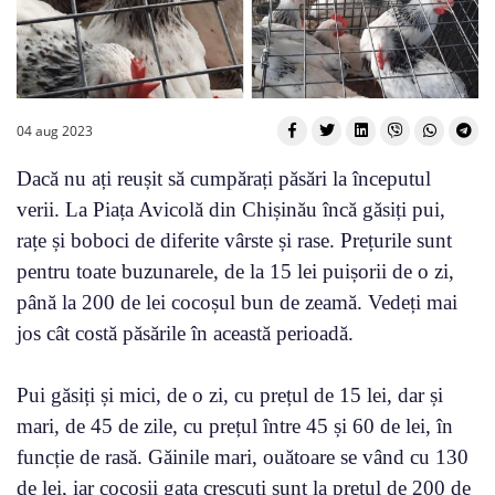
04 aug 2023
Dacă nu ați reușit să cumpărați păsări la începutul
verii. La Piața Avicolă din Chișinău încă găsiți pui,
rațe și boboci de diferite vârste și rase. Prețurile sunt
pentru toate buzunarele, de la 15 lei puișorii de o zi,
până la 200 de lei cocoșul bun de zeamă. Vedeți mai
jos cât costă păsările în această perioadă.
Pui găsiți și mici, de o zi, cu prețul de 15 lei, dar și
mari, de 45 de zile, cu prețul între 45 și 60 de lei, în
funcție de rasă. Găinile mari, ouătoare se vând cu 130
de lei, iar cocoșii gata crescuți sunt la prețul de 200 de