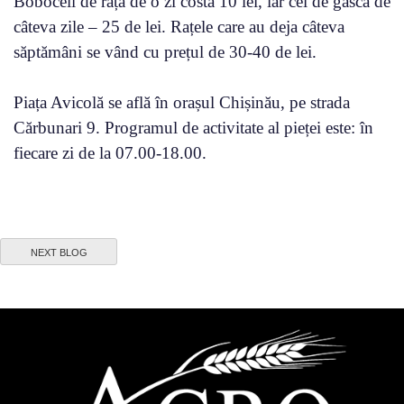
Boboceii de rață de o zi costă 10 lei, iar cei de gâscă de
câteva zile – 25 de lei. Rațele care au deja câteva
săptămâni se vând cu prețul de 30-40 de lei.
Piața Avicolă se află în orașul Chișinău, pe strada
Cărbunari 9. Programul de activitate al pieței este: în
fiecare zi de la 07.00-18.00.
NEXT BLOG