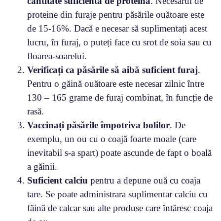
cantitate suficientă de proteină
. Necesarul de
proteine din furaje pentru păsările ouătoare este
de 15-16%. Dacă e necesar să suplimentați acest
lucru, în furaj, o puteți face cu srot de soia sau cu
floarea-soarelui.
Verificați ca păsările să aibă
suficient furaj
.
Pentru o găină ouătoare este necesar zilnic între
130 – 165 grame de furaj combinat, în funcție de
rasă.
Vaccinați păsările împotriva bolilor
. De
exemplu, un ou cu o coajă foarte moale (care
inevitabil s-a spart) poate ascunde de fapt o boală
a găinii.
Suficient
calciu
pentru a depune ouă cu coaja
tare. Se poate administrara suplimentar calciu cu
făină de calcar sau alte produse care întăresc coaja