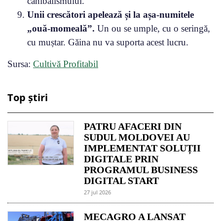
canibalismului.
Unii crescători apelează și la așa-numitele
„ouă-momeală”.
Un ou se umple, cu o seringă,
cu muștar. Găina nu va suporta acest lucru.
Sursa:
Cultivă Profitabil
Top știri
PATRU AFACERI DIN
SUDUL MOLDOVEI AU
IMPLEMENTAT SOLUȚII
DIGITALE PRIN
PROGRAMUL BUSINESS
DIGITAL START
27 jul 2026
MECAGRO A LANSAT