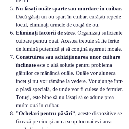
de ou.
Nu lăsați ouăle sparte sau murdare în cuibar.
Dacă găsiți un ou spart în cuibar, curățați repede
locul, eliminați urmele de coajă de ou.
Eliminați factorii de stres
. Organizați suficiente
cuibare pentru ouat. Acestea trebuie să fie ferite
de lumină puternică și să conțină așternut moale.
Construirea sau achiziționarea unor cuibare
înclinate
este o altă soluție pentru problema
găinilor ce mănâncă ouăle. Ouăle vor aluneca
încet și nu vor rămâne la vedere. Vor ajunge într-
o plasă specială, de unde vor fi culese de fermier.
Totuși, este bine să nu lăsați să se adune prea
multe ouă în cuibar.
”Ochelari pentru păsări”
, aceste dispozitive se
fixează pe cioc și au ca scop tocmai evitarea