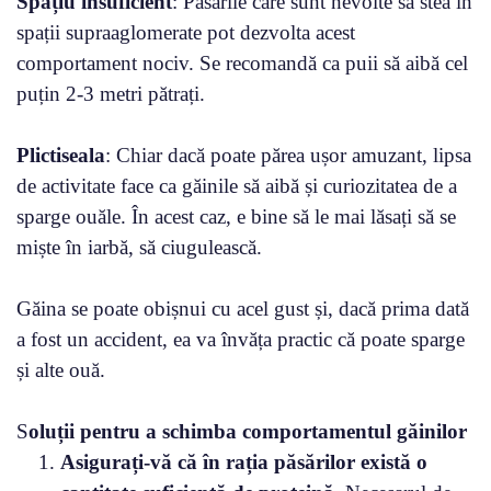
Spațiu insuficient
: Păsările care sunt nevoite să stea în
spații supraaglomerate pot dezvolta acest
comportament nociv. Se recomandă ca puii să aibă cel
puțin 2-3 metri pătrați.
Plictiseala
: Chiar dacă poate părea ușor amuzant, lipsa
de activitate face ca găinile să aibă și curiozitatea de a
sparge ouăle. În acest caz, e bine să le mai lăsați să se
miște în iarbă, să ciugulească.
Găina se poate obișnui cu acel gust și, dacă prima dată
a fost un accident, ea va învăța practic că poate sparge
și alte ouă.
S
oluții pentru a schimba comportamentul găinilor
Asigurați-vă că în rația păsărilor există o