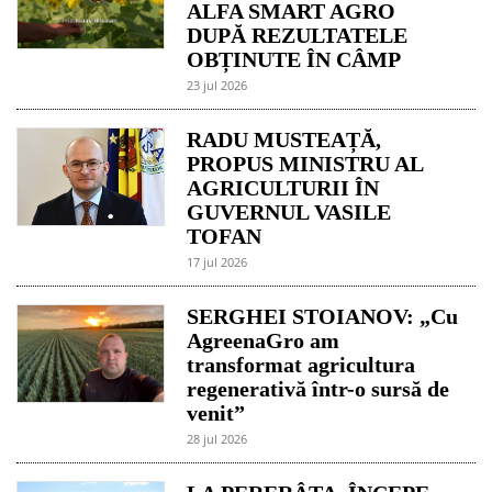
ALFA SMART AGRO
DUPĂ REZULTATELE
OBȚINUTE ÎN CÂMP
23 jul 2026
RADU MUSTEAȚĂ,
PROPUS MINISTRU AL
AGRICULTURII ÎN
GUVERNUL VASILE
TOFAN
17 jul 2026
SERGHEI STOIANOV: „Cu
AgreenaGro am
transformat agricultura
regenerativă într-o sursă de
venit”
28 jul 2026