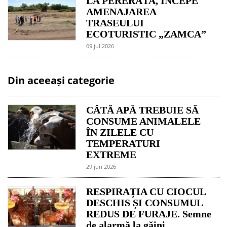
LA PERERÂTA, ÎNCEPE
AMENAJAREA
TRASEULUI
ECOTURISTIC „ZAMCA”
09 jul 2026
Din aceeași categorie
CÂTĂ APĂ TREBUIE SĂ
CONSUME ANIMALELE
ÎN ZILELE CU
TEMPERATURI
EXTREME
29 jun 2026
RESPIRAȚIA CU CIOCUL
DESCHIS ȘI CONSUMUL
REDUS DE FURAJE. Semne
de alarmă la găini