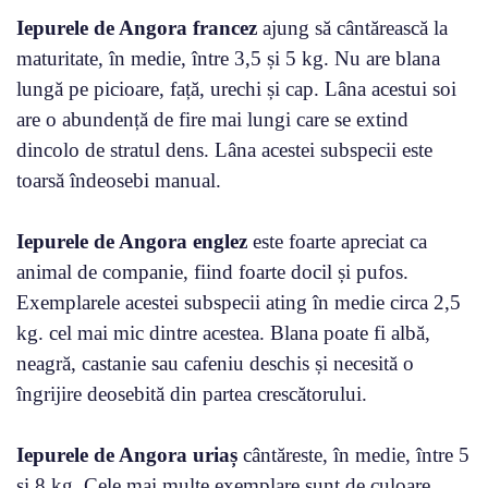
Iepurele de Angora francez
ajung să cântărească la
maturitate, în medie, între 3,5 și 5 kg. Nu are blana
lungă pe picioare, față, urechi și cap. Lâna acestui soi
are o abundență de fire mai lungi care se extind
dincolo de stratul dens. Lâna acestei subspecii este
toarsă îndeosebi manual.
Iepurele de Angora englez
este foarte apreciat ca
animal de companie, fiind foarte docil și pufos.
Exemplarele acestei subspecii ating în medie circa 2,5
kg. cel mai mic dintre acestea. Blana poate fi albă,
neagră, castanie sau cafeniu deschis și necesită o
îngrijire deosebită din partea crescătorului.
Iepurele de Angora uriaș
cântăreste, în medie, între 5
și 8 kg. Cele mai multe exemplare sunt de culoare