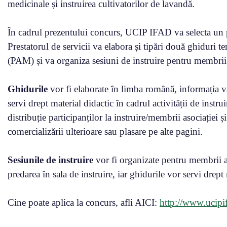
medicinale și instruirea cultivatorilor de lavandă.
În cadrul prezentului concurs, UCIP IFAD va selecta un pr
Prestatorul de servicii va elabora și tipări două ghiduri 
(PAM) și va organiza sesiuni de instruire pentru membrii a
Ghidurile
vor fi elaborate în limba română, informația va 
servi drept material didactic în cadrul activității de instrui
distribuție participanților la instruire/membrii asociației ș
comercializării ulterioare sau plasare pe alte pagini.
Sesiunile de instruire
vor fi organizate pentru membrii as
predarea în sala de instruire, iar ghidurile vor servi drept 
Cine poate aplica la concurs, afli AICI:
http://www.ucipi