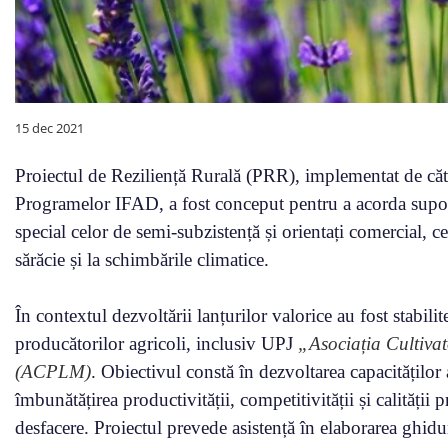
15 dec 2021
Proiectul de Reziliență Rurală (PRR), implementat de că
Programelor IFAD, a fost conceput pentru a acorda suport 
special celor de semi-subzistență și orientați comercial, ce 
sărăcie și la schimbările climatice.
În contextul dezvoltării lanțurilor valorice au fost stabilit
producătorilor agricoli, inclusiv UPJ
„Asociația Cultiva
(ACPLM)
. Obiectivul constă în dezvoltarea capacităților
îmbunătățirea productivității, competitivității și calității 
desfacere. Proiectul prevede asistență în elaborarea ghidu