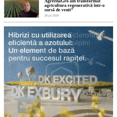
AgreenaGro am transformat
agricultura regenerativă într-o
sursă de venit”
28 jul 2026