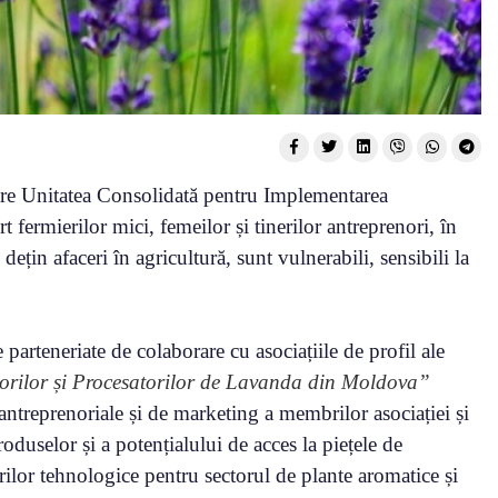
tre Unitatea Consolidată pentru Implementarea
fermierilor mici, femeilor și tinerilor antreprenori, în
dețin afaceri în agricultură, sunt vulnerabili, sensibili la
e parteneriate de colaborare cu asociațiile de profil ale
torilor și Procesatorilor de Lavanda din Moldova”
 antreprenoriale și de marketing a membrilor asociației și
produselor și a potențialului de acces la piețele de
rilor tehnologice pentru sectorul de plante aromatice și