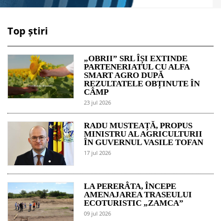
Top știri
„OBRII” SRL ÎȘI EXTINDE
PARTENERIATUL CU ALFA
SMART AGRO DUPĂ
REZULTATELE OBȚINUTE ÎN
CÂMP
23 jul 2026
RADU MUSTEAȚĂ, PROPUS
MINISTRU AL AGRICULTURII
ÎN GUVERNUL VASILE TOFAN
17 jul 2026
LA PERERÂTA, ÎNCEPE
AMENAJAREA TRASEULUI
ECOTURISTIC „ZAMCA”
09 jul 2026