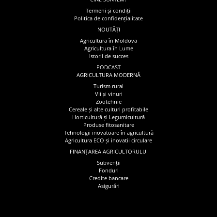
Termeni și condiții
Politica de confidențialitate
NOUTĂȚI
Agricultura în Moldova
Agricultura în Lume
Istorii de succes
PODCAST
AGRICULTURA MODERNĂ
Turism rural
Vii și vinuri
Zootehnie
Cereale și alte culturi profitabile
Horticultură și Legumicultură
Produse fitosanitare
Tehnologii inovatoare în agricultură
Agricultura ECO și inovatii circulare
FINANȚAREA AGRICULTORULUI
Subvenții
Fonduri
Credite bancare
Asigurări