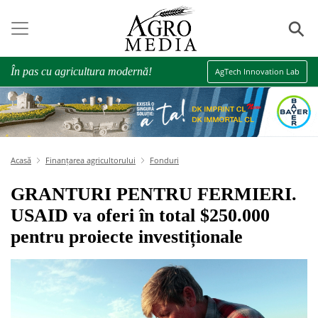
⚲
În pas cu agricultura modernă!
AgTech Innovation Lab
Acasă
Finanțarea agricultorului
Fonduri
GRANTURI PENTRU FERMIERI.
USAID va oferi în total $250.000
pentru proiecte investiționale