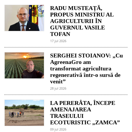
RADU MUSTEAȚĂ,
PROPUS MINISTRU AL
AGRICULTURII ÎN
GUVERNUL VASILE
TOFAN
17 jul 2026
SERGHEI STOIANOV: „Cu
AgreenaGro am
transformat agricultura
regenerativă într-o sursă de
venit”
28 jul 2026
LA PERERÂTA, ÎNCEPE
AMENAJAREA
TRASEULUI
ECOTURISTIC „ZAMCA”
09 jul 2026