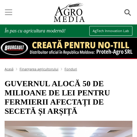
⚲
În pas cu agricultura modernă!
AgTech Innovation Lab
Acasă
Finanțarea agricultorului
Fonduri
GUVERNUL ALOCĂ 50 DE
MILIOANE DE LEI PENTRU
FERMIERII AFECTAȚI DE
SECETĂ ȘI ARȘIȚĂ