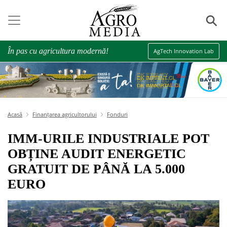
⚲
În pas cu agricultura modernă!
AgTech Innovation Lab
Acasă
Finanțarea agricultorului
Fonduri
IMM-URILE INDUSTRIALE POT
OBȚINE AUDIT ENERGETIC
GRATUIT DE PÂNĂ LA 5.000
EURO