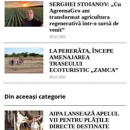
SERGHEI STOIANOV: „Cu
AgreenaGro am
transformat agricultura
regenerativă într-o sursă de
venit”
28 jul 2026
LA PERERÂTA, ÎNCEPE
AMENAJAREA
TRASEULUI
ECOTURISTIC „ZAMCA”
09 jul 2026
Din aceeași categorie
AIPA LANSEAZĂ APELUL
VII PENTRU PLĂȚILE
DIRECTE DESTINATE