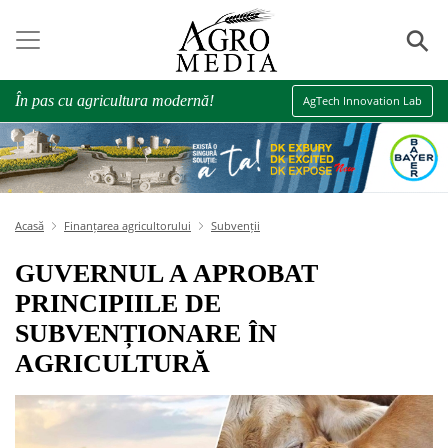
⚲
În pas cu agricultura modernă!
AgTech Innovation Lab
Acasă
Finanțarea agricultorului
Subvenții
GUVERNUL A APROBAT
PRINCIPIILE DE
SUBVENȚIONARE ÎN
AGRICULTURĂ