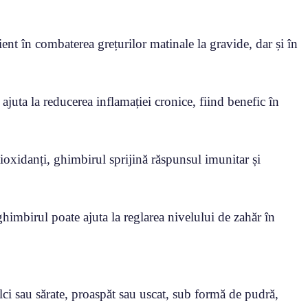
ient în combaterea grețurilor matinale la gravide, dar și în
juta la reducerea inflamației cronice, fiind benefic în
tioxidanți, ghimbirul sprijină răspunsul imunitar și
ghimbirul poate ajuta la reglarea nivelului de zahăr în
ulci sau sărate, proaspăt sau uscat, sub formă de pudră,