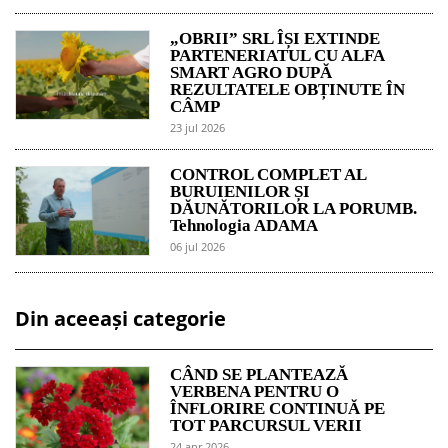
„OBRII” SRL ÎȘI EXTINDE
PARTENERIATUL CU ALFA
SMART AGRO DUPĂ
REZULTATELE OBȚINUTE ÎN
CÂMP
23 jul 2026
CONTROL COMPLET AL
BURUIENILOR ȘI
DĂUNĂTORILOR LA PORUMB.
Tehnologia ADAMA
06 jul 2026
Din aceeași categorie
CÂND SE PLANTEAZĂ
VERBENA PENTRU O
ÎNFLORIRE CONTINUĂ PE
TOT PARCURSUL VERII
24 apr 2026