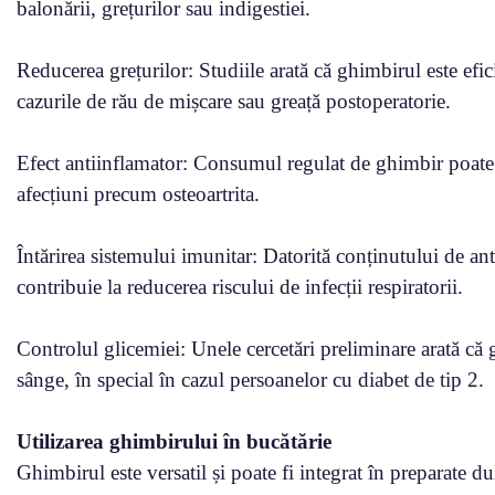
balonării, grețurilor sau indigestiei.
Reducerea grețurilor: Studiile arată că ghimbirul este efic
cazurile de rău de mișcare sau greață postoperatorie.
Efect antiinflamator: Consumul regulat de ghimbir poate a
afecțiuni precum osteoartrita.
Întărirea sistemului imunitar: Datorită conținutului de an
contribuie la reducerea riscului de infecții respiratorii.
Controlul glicemiei: Unele cercetări preliminare arată că 
sânge, în special în cazul persoanelor cu diabet de tip 2.
Utilizarea ghimbirului în bucătărie
Ghimbirul este versatil și poate fi integrat în preparate d