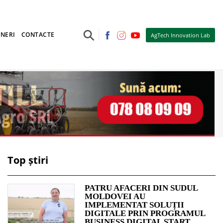
⚲
NERI
CONTACTE
AgTech Innovation Lab
Top știri
PATRU AFACERI DIN SUDUL
MOLDOVEI AU
IMPLEMENTAT SOLUȚII
DIGITALE PRIN PROGRAMUL
BUSINESS DIGITAL START