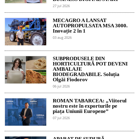
27 jul 2026
MECAGRO A LANSAT
AUTOPROPULSATA MSA 3000.
Inovație 2 în 1
03 aug 2026
SUBPRODUSELE DIN
HORTICULTURĂ POT DEVENI
AMBALAJE
BIODEGRADABILE. Soluția
Olgăi Fiodorov
06 jul 2026
ROMAN TABARCEA: „Viitorul
nostru este în exporturile pe
piața Uniunii Europene”
07 jul 2026
APARAT DE SUDURĂ