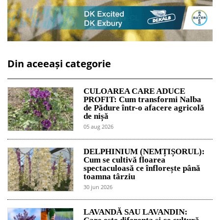
Din aceeași categorie
CULOAREA CARE ADUCE
PROFIT: Cum transformi Nalba
de Pădure într-o afacere agricolă
de nișă
05 aug 2026
DELPHINIUM (NEMȚIȘORUL):
Cum se cultivă floarea
spectaculoasă ce înflorește până
toamna târziu
30 jun 2026
LAVANDĂ SAU LAVANDIN: