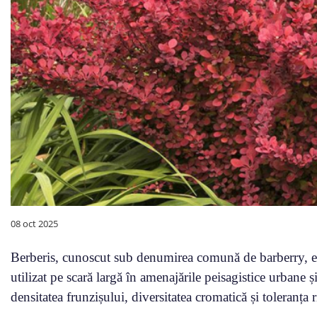
08 oct 2025
Berberis, cunoscut sub denumirea comună de barberry, es
utilizat pe scară largă în amenajările peisagistice urbane ș
densitatea frunzișului, diversitatea cromatică și toleranța 