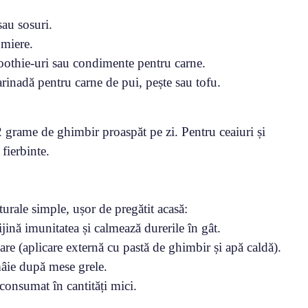
sau sosuri.
 miere.
smoothie-uri sau condimente pentru carne.
arinadă pentru carne de pui, pește sau tofu.
grame de ghimbir proaspăt pe zi. Pentru ceaiuri și
fierbinte.
turale simple, ușor de pregătit acasă:
jină imunitatea și calmează durerile în gât.
re (aplicare externă cu pastă de ghimbir și apă caldă).
mâie după mese grele.
consumat în cantități mici.