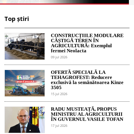
Top știri
CONSTRUCȚIILE MODULARE
CÂȘTIGĂ TEREN ÎN
AGRICULTURĂ: Exemplul
fermei Neolacta
09 jul 2026
OFERTĂ SPECIALĂ LA
TEHAGROFEST: Reducere
exclusivă la semănătoarea Kinze
3505
15 jul 2026
RADU MUSTEAȚĂ, PROPUS
MINISTRU AL AGRICULTURII
ÎN GUVERNUL VASILE TOFAN
17 jul 2026