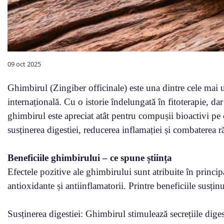
09 oct 2025
Ghimbirul (Zingiber officinale) este una dintre cele mai ut
internațională. Cu o istorie îndelungată în fitoterapie, dar
ghimbirul este apreciat atât pentru compușii bioactivi pe ca
susținerea digestiei, reducerea inflamației și combaterea ră
Beneficiile ghimbirului – ce spune știința
Efectele pozitive ale ghimbirului sunt atribuite în princi
antioxidante și antiinflamatorii. Printre beneficiile susțin
Susținerea digestiei: Ghimbirul stimulează secrețiile digest