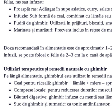
feliat, ras sau infuzat:
Proaspăt ras: Adăugat în supe asiatice, curry, salate 
Infuzie: Sub formă de ceai, combinat cu lămâie sau
Pudră de ghimbir: Utilizată în prăjituri, biscuiți, 
Marinate și murături: Frecvent inclus în rețete de m
Doza recomandată în alimentație este de aproximativ 1–2 
infuzii, se poate folosi o felie de 2–3 cm la o cană de apă 
Utilizări terapeutice și remedii naturale cu ghimbir
Pe lângă alimentație, ghimbirul este utilizat în remedii na
Ceai pentru răceală: ghimbir + lămâie + miere – spri
Comprese locale: pentru reducerea durerilor muscula
Băuturi digestive: ghimbir infuzat cu mentă sau lă
Suc de ghimbir și turmeric: ca tonic antiinflamator, 