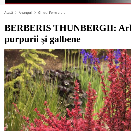
Acasă
Anunțuri
Ghidul Fermierului
BERBERIS THUNBERGII: Arbustu
purpurii și galbene