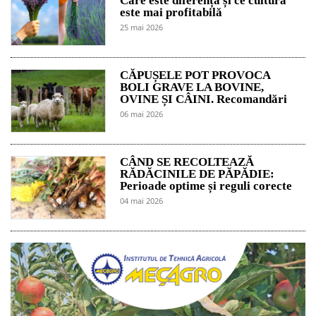
Care este diferența și ce cultură
este mai profitabilă
25 mai 2026
CĂPUȘELE POT PROVOCA
BOLI GRAVE LA BOVINE,
OVINE ȘI CÂINI. Recomandări
06 mai 2026
CÂND SE RECOLTEAZĂ
RĂDĂCINILE DE PĂPĂDIE:
Perioade optime și reguli corecte
04 mai 2026