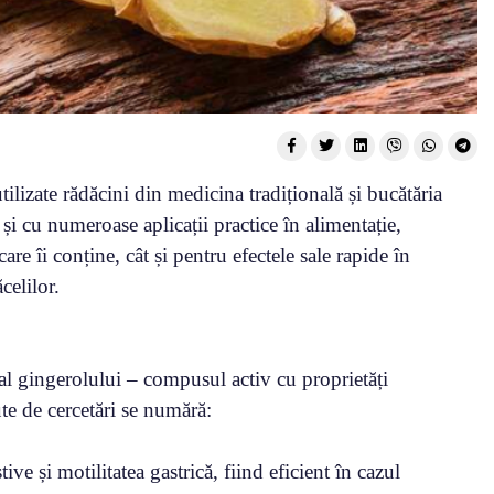
ilizate rădăcini din medicina tradițională și bucătăria
 și cu numeroase aplicații practice în alimentație,
re îi conține, cât și pentru efectele sale rapide în
celilor.
pal gingerolului – compusul activ cu proprietăți
ute de cercetări se numără:
ive și motilitatea gastrică, fiind eficient în cazul