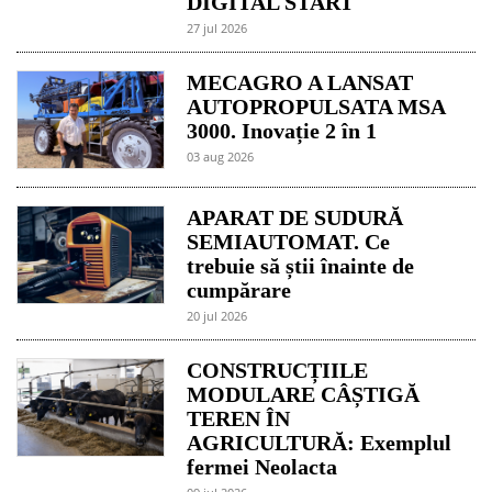
DIGITAL START
27 jul 2026
MECAGRO A LANSAT
AUTOPROPULSATA MSA
3000. Inovație 2 în 1
03 aug 2026
APARAT DE SUDURĂ
SEMIAUTOMAT. Ce
trebuie să știi înainte de
cumpărare
20 jul 2026
CONSTRUCȚIILE
MODULARE CÂȘTIGĂ
TEREN ÎN
AGRICULTURĂ: Exemplul
fermei Neolacta