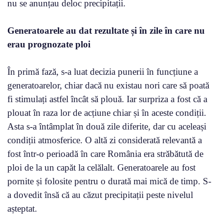
nu se anunțau deloc precipitații.
Generatoarele au dat rezultate și în zile în care nu
erau prognozate ploi
În primă fază, s-a luat decizia punerii în funcțiune a
generatoarelor, chiar dacă nu existau nori care să poată
fi stimulați astfel încât să plouă. Iar surpriza a fost că a
plouat în raza lor de acțiune chiar și în aceste condiții.
Asta s-a întâmplat în două zile diferite, dar cu aceleași
condiții atmosferice. O altă zi considerată relevantă a
fost într-o perioadă în care România era străbătută de
ploi de la un capăt la celălalt. Generatoarele au fost
pornite și folosite pentru o durată mai mică de timp. S-
a dovedit însă că au căzut precipitații peste nivelul
așteptat.