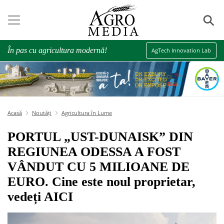
⚲
În pas cu agricultura modernă!
AgTech Innovation Lab
Acasă
Noutăți
Agricultura în Lume
PORTUL „UST-DUNAISK” DIN
REGIUNEA ODESSA A FOST
VÂNDUT CU 5 MILIOANE DE
EURO. Cine este noul proprietar,
vedeți AICI