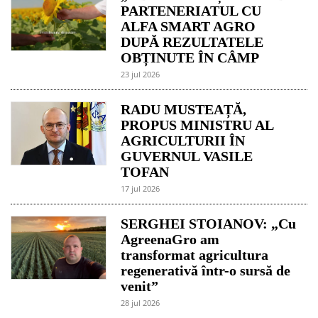
PARTENERIATUL CU
ALFA SMART AGRO
DUPĂ REZULTATELE
OBȚINUTE ÎN CÂMP
23 jul 2026
RADU MUSTEAȚĂ,
PROPUS MINISTRU AL
AGRICULTURII ÎN
GUVERNUL VASILE
TOFAN
17 jul 2026
SERGHEI STOIANOV: „Cu
AgreenaGro am
transformat agricultura
regenerativă într-o sursă de
venit”
28 jul 2026