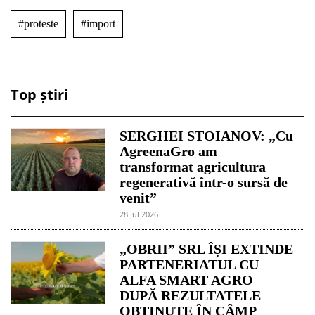
#proteste
#import
Top știri
SERGHEI STOIANOV: „Cu
AgreenaGro am
transformat agricultura
regenerativă într-o sursă de
venit”
28 jul 2026
„OBRII” SRL ÎȘI EXTINDE
PARTENERIATUL CU
ALFA SMART AGRO
DUPĂ REZULTATELE
OBȚINUTE ÎN CÂMP