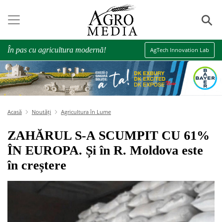
⚲
În pas cu agricultura modernă!
AgTech Innovation Lab
Acasă
Noutăți
Agricultura în Lume
ZAHĂRUL S-A SCUMPIT CU 61%
ÎN EUROPA. Și în R. Moldova este
în creștere