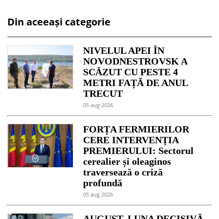
Din aceeași categorie
NIVELUL APEI ÎN
NOVODNESTROVSK A
SCĂZUT CU PESTE 4
METRI FAȚĂ DE ANUL
TRECUT
05 aug 2026
FORȚA FERMIERILOR
CERE INTERVENȚIA
PREMIERULUI: Sectorul
cerealier și oleaginos
traversează o criză
profundă
05 aug 2026
AUGUST, LUNA DECISIVĂ