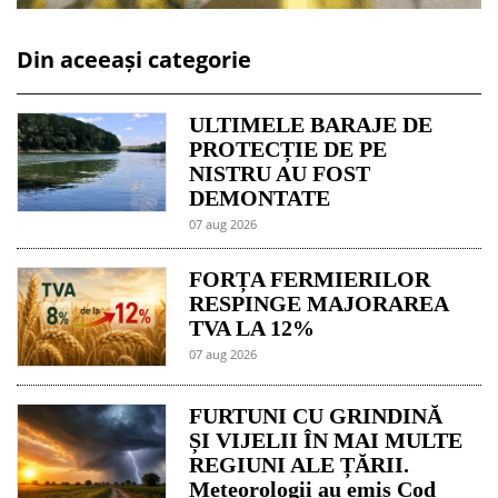
Din aceeași categorie
ULTIMELE BARAJE DE
PROTECȚIE DE PE
NISTRU AU FOST
DEMONTATE
07 aug 2026
FORȚA FERMIERILOR
RESPINGE MAJORAREA
TVA LA 12%
07 aug 2026
FURTUNI CU GRINDINĂ
ȘI VIJELII ÎN MAI MULTE
REGIUNI ALE ȚĂRII.
Meteorologii au emis Cod