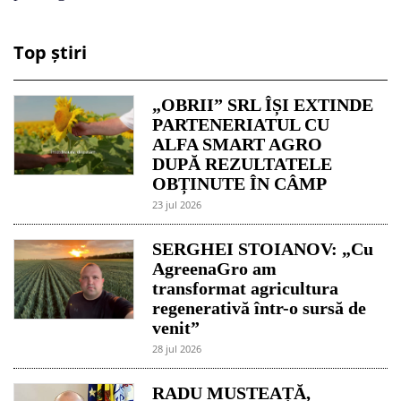
Top știri
„OBRII” SRL ÎȘI EXTINDE
PARTENERIATUL CU
ALFA SMART AGRO
DUPĂ REZULTATELE
OBȚINUTE ÎN CÂMP
23 jul 2026
SERGHEI STOIANOV: „Cu
AgreenaGro am
transformat agricultura
regenerativă într-o sursă de
venit”
28 jul 2026
RADU MUSTEAȚĂ,