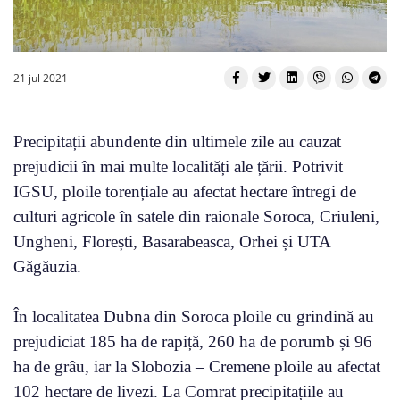
21 jul 2021
Precipitații abundente din ultimele zile au cauzat
prejudicii în mai multe localități ale țării. Potrivit
IGSU, ploile torențiale au afectat hectare întregi de
culturi agricole în satele din raionale Soroca, Criuleni,
Ungheni, Florești, Basarabeasca, Orhei și UTA
Găgăuzia.
În localitatea Dubna din Soroca ploile cu grindină au
prejudiciat 185 ha de rapiță, 260 ha de porumb și 96
ha de grâu, iar la Slobozia – Cremene ploile au afectat
102 hectare de livezi. La Comrat precipitațiile au