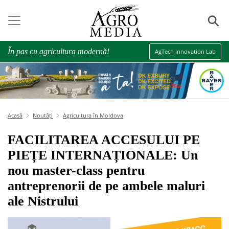
⚲
În pas cu agricultura modernă!
AgTech Innovation Lab
Acasă
Noutăți
Agricultura în Moldova
FACILITAREA ACCESULUI PE
PIEȚE INTERNAȚIONALE: Un
nou master-class pentru
antreprenorii de pe ambele maluri
ale Nistrului