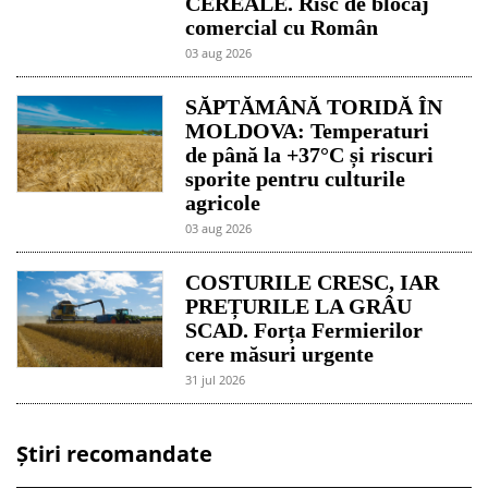
CEREALE. Risc de blocaj
comercial cu Român
03 aug 2026
SĂPTĂMÂNĂ TORIDĂ ÎN
MOLDOVA: Temperaturi
de până la +37°C și riscuri
sporite pentru culturile
agricole
03 aug 2026
COSTURILE CRESC, IAR
PREȚURILE LA GRÂU
SCAD. Forța Fermierilor
cere măsuri urgente
31 jul 2026
Știri recomandate