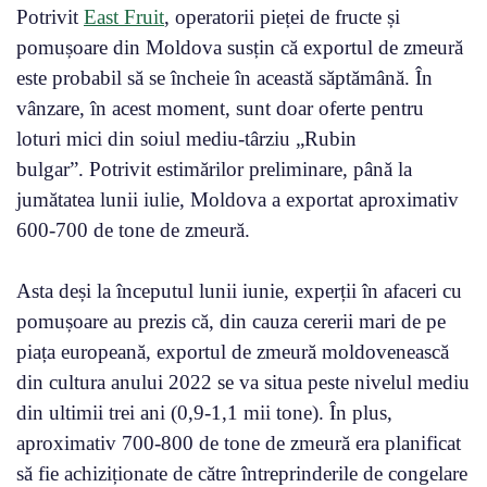
Potrivit
East Fruit
, operatorii pieței de fructe și
pomușoare din Moldova susțin că exportul de zmeură
este probabil să se încheie în această săptămână. În
vânzare, în acest moment, sunt doar oferte pentru
loturi mici din soiul mediu-târziu „Rubin
bulgar”. Potrivit estimărilor preliminare, până la
jumătatea lunii iulie, Moldova a exportat aproximativ
600-700 de tone de zmeură.
Asta deși la începutul lunii iunie, experții în afaceri cu
pomușoare au prezis că, din cauza cererii mari de pe
piața europeană, exportul de zmeură moldovenească
din cultura anului 2022 se va situa peste nivelul mediu
din ultimii trei ani (0,9-1,1 mii tone). În plus,
aproximativ 700-800 de tone de zmeură era planificat
să fie achiziționate de către întreprinderile de congelare