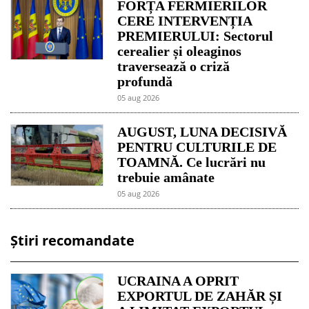
FORȚA FERMIERILOR
CERE INTERVENȚIA
PREMIERULUI: Sectorul
cerealier și oleaginos
traversează o criză
profundă
05 aug 2026
AUGUST, LUNA DECISIVĂ
PENTRU CULTURILE DE
TOAMNĂ. Ce lucrări nu
trebuie amânate
05 aug 2026
Știri recomandate
UCRAINA A OPRIT
EXPORTUL DE ZAHĂR ȘI