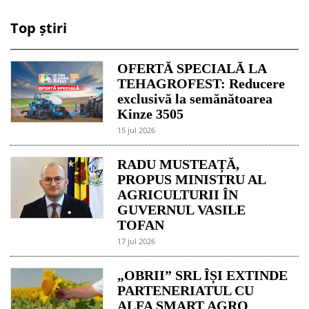
Top știri
OFERTĂ SPECIALĂ LA
TEHAGROFEST: Reducere
exclusivă la semănătoarea
Kinze 3505
15 jul 2026
RADU MUSTEAȚĂ,
PROPUS MINISTRU AL
AGRICULTURII ÎN
GUVERNUL VASILE
TOFAN
17 jul 2026
„OBRII” SRL ÎȘI EXTINDE
PARTENERIATUL CU
ALFA SMART AGRO