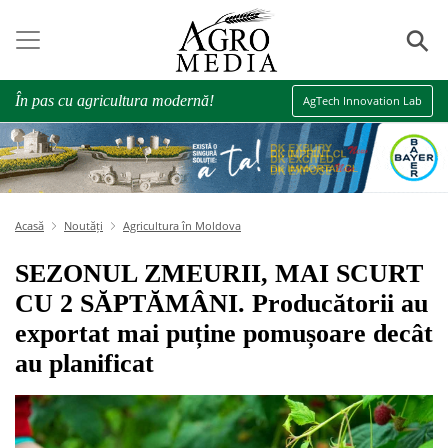
⚲
În pas cu agricultura modernă!
AgTech Innovation Lab
Acasă
Noutăți
Agricultura în Moldova
SEZONUL ZMEURII, MAI SCURT
CU 2 SĂPTĂMÂNI. Producătorii au
exportat mai puține pomușoare decât
au planificat