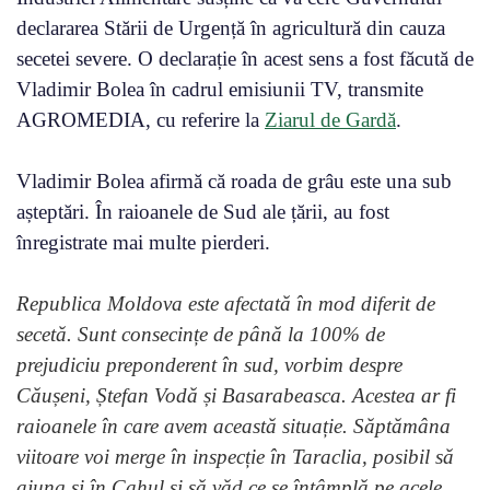
declararea Stării de Urgență în agricultură din cauza
secetei severe. O declarație în acest sens a fost făcută de
Vladimir Bolea în cadrul emisiunii TV, transmite
AGROMEDIA, cu referire la
Ziarul de Gardă
.
Vladimir Bolea afirmă că roada de grâu este una sub
așteptări. În raioanele de Sud ale țării, au fost
înregistrate mai multe pierderi.
Republica Moldova este afectată în mod diferit de
secetă. Sunt consecințe de până la 100% de
prejudiciu preponderent în sud, vorbim despre
Căușeni, Ștefan Vodă și Basarabeasca. Acestea ar fi
raioanele în care avem această situație. Săptămâna
viitoare voi merge în inspecție în Taraclia, posibil să
ajung și în Cahul și să văd ce se întâmplă pe acele