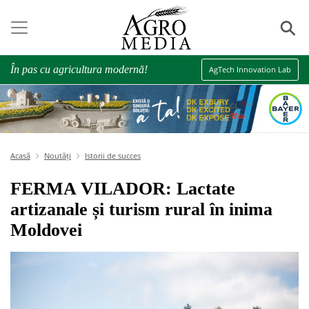
⚲
În pas cu agricultura modernă!
AgTech Innovation Lab
Acasă
Noutăți
Istorii de succes
FERMA VILADOR: Lactate
artizanale și turism rural în inima
Moldovei