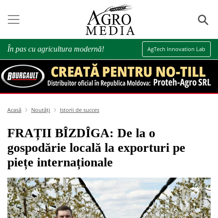
⚲
În pas cu agricultura modernă!
AgTech Innovation Lab
Acasă
Noutăți
Istorii de succes
FRAȚII BÎZDÎGA: De la o
gospodărie locală la exporturi pe
piețe internaționale