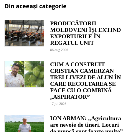
Din aceeași categorie
PRODUCĂTORII
MOLDOVENI ÎȘI EXTIND
EXPORTURILE ÎN
REGATUL UNIT
06 aug 2026
CUM A CONSTRUIT
CRISTIAN CAMERZAN
TREI LIVEZI DE ALUN ÎN
CARE RECOLTAREA SE
FACE CU O COMBINĂ
„ASPIRATOR”
17 jul 2026
ION ARMAN: „Agricultura
are nevoie de tineri. Locuri
de muncă sunt foarte multe”