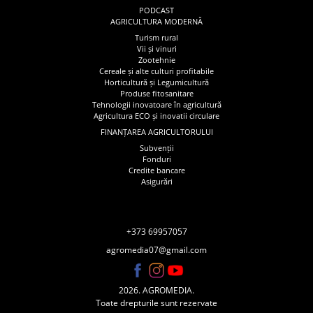
PODCAST
AGRICULTURA MODERNĂ
Turism rural
Vii și vinuri
Zootehnie
Cereale și alte culturi profitabile
Horticultură și Legumicultură
Produse fitosanitare
Tehnologii inovatoare în agricultură
Agricultura ECO și inovatii circulare
FINANȚAREA AGRICULTORULUI
Subvenții
Fonduri
Credite bancare
Asigurări
+373 69957057
agromedia07@gmail.com
2026. AGROMEDIA.
Toate drepturile sunt rezervate