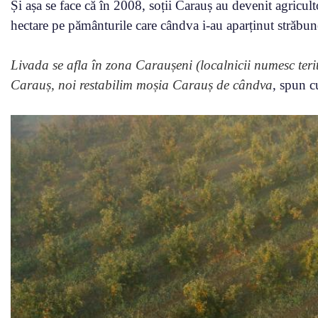
Și așa se face că în 2008, soții Carauș au devenit agricul
hectare pe pământurile care cândva i-au aparținut străbune
Livada se afla în zona Caraușeni (localnicii numesc terit
Carauș, noi restabilim moșia Carauș de cândva
, spun c