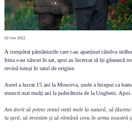
02 nov 2022
A cumpărat pământurile care i-au aparținut cândva străbun
Irina s-au născut în sat, apoi au încercat să își găsească ro
revină totuși în satul de origine.
Aurel a lucrat 15 ani la Moscova, unde a început ca hamal ș
muncit mai mulți ani la judecătoria de la Ungheni. Apoi au
Am dorit să petrec restul vieții mele la natură, să făure
la țară, să investim și să rămână ceva în urma noastră 