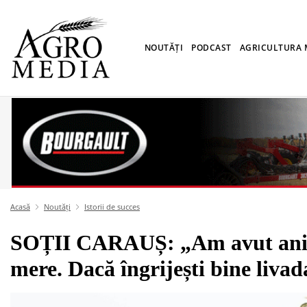
NOUTĂȚI
PODCAST
AGRICULTURA
Acasă
Noutăți
Istorii de succes
SOȚII CARAUȘ: „Am avut ani câ
mere. Dacă îngrijești bine livad