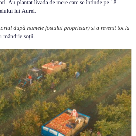
tori. Au plantat livada de mere care se întinde pe 18
lului lui Aurel.
oriul după numele fostului proprietar) și a revenit tot la
u mândrie soții.