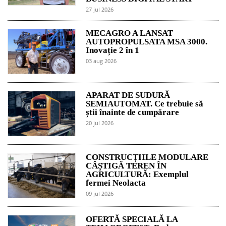
27 jul 2026
MECAGRO A LANSAT
AUTOPROPULSATA MSA 3000.
Inovație 2 în 1
03 aug 2026
APARAT DE SUDURĂ
SEMIAUTOMAT. Ce trebuie să
știi înainte de cumpărare
20 jul 2026
CONSTRUCȚIILE MODULARE
CÂȘTIGĂ TEREN ÎN
AGRICULTURĂ: Exemplul
fermei Neolacta
09 jul 2026
OFERTĂ SPECIALĂ LA