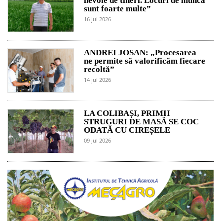
nevoie de tineri. Locuri de muncă
sunt foarte multe”
16 jul 2026
ANDREI JOSAN: „Procesarea
ne permite să valorificăm fiecare
recoltă”
14 jul 2026
LA COLIBAȘI, PRIMII
STRUGURI DE MASĂ SE COC
ODATĂ CU CIREȘELE
09 jul 2026