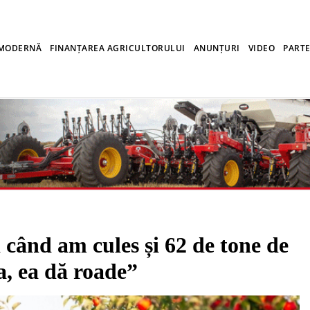
 MODERNĂ
FINANȚAREA AGRICULTORULUI
ANUNȚURI
VIDEO
PARTE
nd am cules și 62 de tone de
a, ea dă roade”