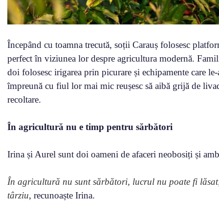
Începând cu toamna trecută, soții Carauș folosesc platfor
perfect în viziunea lor despre agricultura modernă. Famil
doi folosesc irigarea prin picurare și echipamente care le
împreună cu fiul lor mai mic reușesc să aibă grijă de livad
recoltare.
În agricultură nu e timp pentru sărbători
Irina și Aurel sunt doi oameni de afaceri neobosiți și amb
În agricultură nu sunt sărbători, lucrul nu poate fi lăs
târziu
, recunoaște Irina.