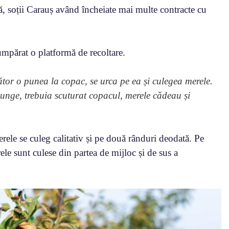
ă, soții Carauș având încheiate mai multe contracte cu
umpărat o platformă de recoltare.
ător o punea la copac, se urca pe ea și culegea merele.
ajunge, trebuia scuturat copacul, merele cădeau și
ele se culeg calitativ și pe două rânduri deodată. Pe
ele sunt culese din partea de mijloc și de sus a