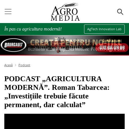
⚲
În pas cu agricultura modernă!
AgTech Innovation Lab
Acasă
Podcast
PODCAST „AGRICULTURA
MODERNĂ”. Roman Tabarcea:
„Investițiile trebuie făcute
permanent, dar calculat”