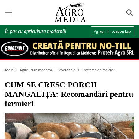
⚲
În pas cu agricultura modernă!
AgTech Innovation Lab
Acasă
Agricultura modernă
Zootehnie
Creșterea animalelor
CUM SE CRESC PORCII
MANGALIȚA: Recomandări pentru
fermieri