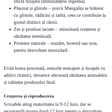
sfeclă furajeră (îmbunătățesc digestia).
Pășunat și ghinde – porcii Mangalița se hrănesc
cu ghinde, rădăcini și iarbă, ceea ce contribuie la
gustul distinct al cărnii.
Zer și produse lactate – stimulează creșterea și
sănătatea intestinală.
Proteine naturale – mazăre, lucernă sau soia,
pentru dezvoltare musculară.
Evită hrana procesată, resturile menajere și furajele cu
aditivi chimici, deoarece afectează sănătatea animalelor
și calitatea produsului final.
Creșterea și reproducerea
Scroafele ating maturitatea la 9-12 luni, dar se
recomandă monta după 12 luni pentru o dezvoltare