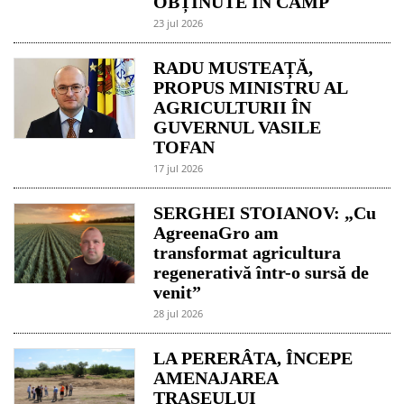
OBȚINUTE ÎN CÂMP
23 jul 2026
RADU MUSTEAȚĂ,
PROPUS MINISTRU AL
AGRICULTURII ÎN
GUVERNUL VASILE
TOFAN
17 jul 2026
SERGHEI STOIANOV: „Cu
AgreenaGro am
transformat agricultura
regenerativă într-o sursă de
venit”
28 jul 2026
LA PERERÂTA, ÎNCEPE
AMENAJAREA
TRASEULUI