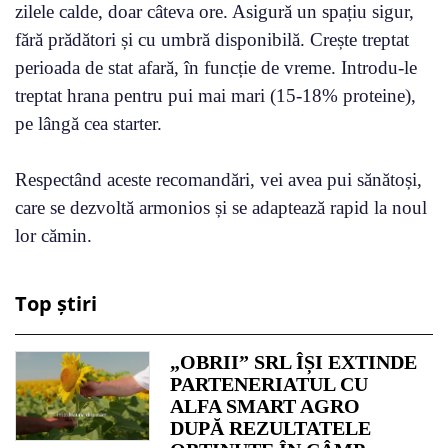
zilele calde, doar câteva ore. Asigură un spațiu sigur,
fără prădători și cu umbră disponibilă. Crește treptat
perioada de stat afară, în funcție de vreme. Introdu-le
treptat hrana pentru pui mai mari (15-18% proteine),
pe lângă cea starter.
Respectând aceste recomandări, vei avea pui sănătoși,
care se dezvoltă armonios și se adaptează rapid la noul
lor cămin.
Top știri
„OBRII” SRL ÎȘI EXTINDE
PARTENERIATUL CU
ALFA SMART AGRO
DUPĂ REZULTATELE