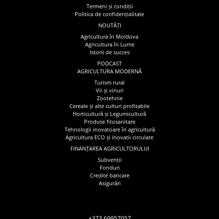
Termeni și condiții
Politica de confidențialitate
NOUTĂȚI
Agricultura în Moldova
Agricultura în Lume
Istorii de succes
PODCAST
AGRICULTURA MODERNĂ
Turism rural
Vii și vinuri
Zootehnie
Cereale și alte culturi profitabile
Horticultură și Legumicultură
Produse fitosanitare
Tehnologii inovatoare în agricultură
Agricultura ECO și inovatii circulare
FINANȚAREA AGRICULTORULUI
Subvenții
Fonduri
Credite bancare
Asigurări
+373 69957057