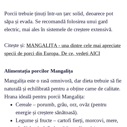
Porcii trebuie ținuți într-un țarc solid, deoarece pot
săpa și evada. Se recomandă folosirea unui gard
electric, mai ales în sistemele de creștere extensivă.
Citește și:
MANGALIȚA - una dintre cele mai apreciate
specii de porci din Europa. De ce, vedeți AICI
Alimentația porcilor Mangalița
Mangalița este o rasă omnivoră, dar dieta trebuie să fie
naturală și echilibrată pentru a obține carne de calitate.
Hrana ideală pentru porcii Mangalița:
Cereale – porumb, grâu, orz, ovăz (pentru
energie și creștere sănătoasă).
Legume și fructe – cartofi fierți, morcovi, mere,