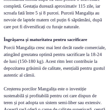
completă. Gestația durează aproximativ 115 zile, iar
scroafa fată între 5 și 8 purcei. Purceii Mangalița au
nevoie de laptele matern cel puțin 6 săptămâni, după
care pot fi diversificați cu furaje naturale.
Îngrășarea și maturitatea pentru sacrificare
Porcii Mangalița cresc mai lent decât rasele comerciale,
atingând greutatea optimă pentru sacrificare la 18-24
de luni (150-180 kg). Acest ritm lent contribuie la
depozitarea grăsimii de calitate, esențială pentru gustul
autentic al cărnii.
Creșterea porcilor Mangalița este o investiție
sustenabilă și profitabilă pentru cei care dispun de
teren și pot adopta un sistem semi-liber sau extensiv.
Această rasă oferă o carne de calitate superioară, cerută