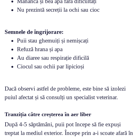
Mănâncă și bea apă fără dificultăți
Nu prezintă secreții la ochi sau cioc
Semnele de îngrijorare:
Puii stau ghemuiți și nemișcați
Refuză hrana și apa
Au diaree sau respirație dificilă
Ciocul sau ochii par lipicioși
Dacă observi astfel de probleme, este bine să izolezi
puiul afectat și să consulți un specialist veterinar.
Tranziția către creșterea în aer liber
După 4-5 săptămâni, puii pot începe să fie expuși
treptat la mediul exterior. Începe prin a-i scoate afară în