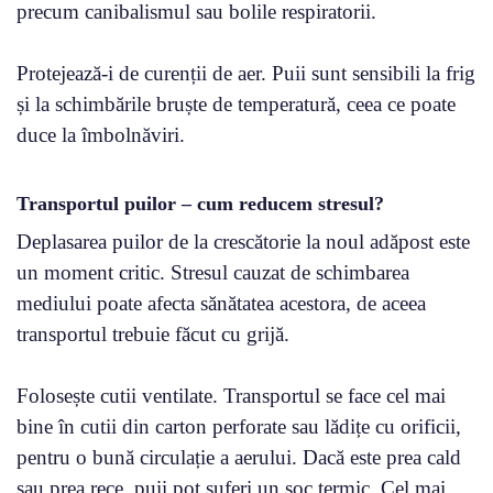
precum canibalismul sau bolile respiratorii.
Protejează-i de curenții de aer. Puii sunt sensibili la frig
și la schimbările bruște de temperatură, ceea ce poate
duce la îmbolnăviri.
Transportul puilor – cum reducem stresul?
Deplasarea puilor de la crescătorie la noul adăpost este
un moment critic. Stresul cauzat de schimbarea
mediului poate afecta sănătatea acestora, de aceea
transportul trebuie făcut cu grijă.
Folosește cutii ventilate. Transportul se face cel mai
bine în cutii din carton perforate sau lădițe cu orificii,
pentru o bună circulație a aerului. Dacă este prea cald
sau prea rece, puii pot suferi un șoc termic. Cel mai