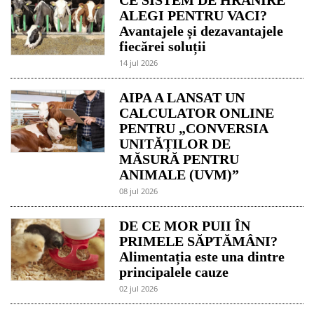
ALEGI PENTRU VACI?
Avantajele și dezavantajele
fiecărei soluții
14 jul 2026
AIPA A LANSAT UN
CALCULATOR ONLINE
PENTRU „CONVERSIA
UNITĂȚILOR DE
MĂSURĂ PENTRU
ANIMALE (UVM)”
08 jul 2026
DE CE MOR PUII ÎN
PRIMELE SĂPTĂMÂNI?
Alimentația este una dintre
principalele cauze
02 jul 2026