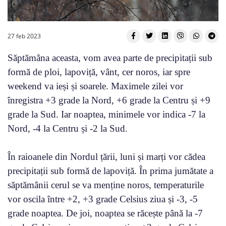
27 feb 2023
Săptămâna aceasta, vom avea parte de precipitații sub
formă de ploi, lapoviță, vânt, cer noros, iar spre
weekend va ieși și soarele. Maximele zilei vor
înregistra +3 grade la Nord, +6 grade la Centru și +9
grade la Sud. Iar noaptea, minimele vor indica -7 la
Nord, -4 la Centru și -2 la Sud.
În raioanele din Nordul țării, luni și marți vor cădea
precipitații sub formă de lapoviță. În prima jumătate a
săptămânii cerul se va menține noros, temperaturile
vor oscila între +2, +3 grade Celsius ziua și -3, -5
grade noaptea. De joi, noaptea se răcește până la -7