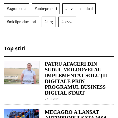
#agromedia
#antreprenori
#invatamantdual
#miciiproducatori
#targ
#cevvc
Top știri
PATRU AFACERI DIN
SUDUL MOLDOVEI AU
IMPLEMENTAT SOLUȚII
DIGITALE PRIN
PROGRAMUL BUSINESS
DIGITAL START
27 jul 2026
MECAGRO A LANSAT
AUTOPROPULSATA MSA