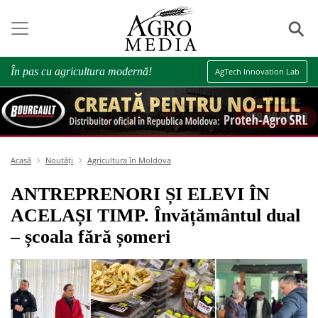
⚲
În pas cu agricultura modernă!
AgTech Innovation Lab
Acasă
Noutăți
Agricultura în Moldova
ANTREPRENORI ȘI ELEVI ÎN
ACELAȘI TIMP. Învățământul dual
– școala fără șomeri