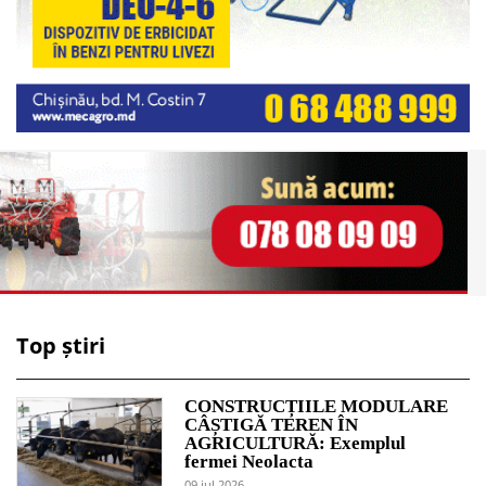
Top știri
CONSTRUCȚIILE MODULARE
CÂȘTIGĂ TEREN ÎN
AGRICULTURĂ: Exemplul
fermei Neolacta
09 jul 2026