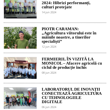
2024: Hibrizi performanți,
culturi protejate
14 jun 2024
PIOTR CARAMAN:
„Agricultura viitorului este în
mâinile noastre, a tinerilor
specialiști”
12 jun 2024
FERMIERII, ÎN VIZITĂ LA
MONICOL – Afacere agricolă cu
ciclul de producție închis
08 jun 2024
LABORATORUL DE INOVAȚII
CONECTEAZĂ AGRICULTURA
CU TEHNOLOGIILE
DIGITALE
06 jun 2024