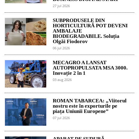
27 jul 2026
SUBPRODUSELE DIN
HORTICULTURĂ POT DEVENI
AMBALAJE
BIODEGRADABILE. Soluția
Olgăi Fiodorov
06 jul 2026
MECAGRO A LANSAT
AUTOPROPULSATA MSA 3000.
Inovație 2 în 1
03 aug 2026
ROMAN TABARCEA: „Viitorul
nostru este în exporturile pe
piața Uniunii Europene”
07 jul 2026
APARAT DE SUDURĂ