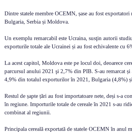
Dintre statele membre OCEMN, șase au fost exportatori n
Bulgaria, Serbia și Moldova.
Un exemplu remarcabil este Ucraina, susţin autorii studiu
exporturile totale ale Ucrainei și au fost echivalente cu 6
La acest capitol, Moldova este pe locul doi, deoarece cer
parcursul anului 2021 şi 2,7% din PIB. S-au remarcat și al
4,9% din totalul exporturilor în 2021, Bulgaria (4,8%) ș
Restul de șapte țări au fost importatoare nete, deși s-a con
în regiune. Importurile totale de cereale în 2021 s-au rid
combinat al regiunii.
Principala cereală exportată de statele OCEMN în anul moni