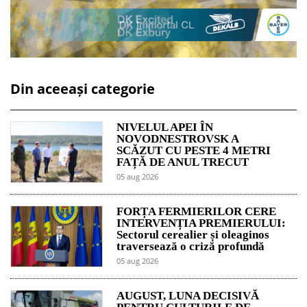
Din aceeași categorie
NIVELUL APEI ÎN
NOVODNESTROVSK A
SCĂZUT CU PESTE 4 METRI
FAȚĂ DE ANUL TRECUT
05 aug 2026
FORȚA FERMIERILOR CERE
INTERVENȚIA PREMIERULUI:
Sectorul cerealier și oleaginos
traversează o criză profundă
05 aug 2026
AUGUST, LUNA DECISIVĂ