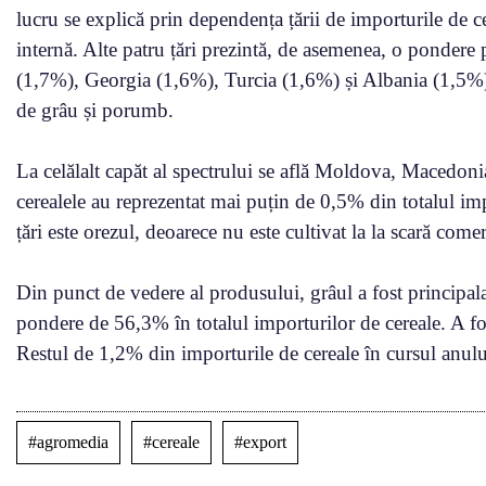
lucru se explică prin dependența țării de importurile de cer
internă. Alte patru țări prezintă, de asemenea, o pondere 
(1,7%), Georgia (1,6%), Turcia (1,6%) și Albania (1,5%).
de grâu și porumb.
La celălalt capăt al spectrului se află Moldova, Macedon
cerealele au reprezentat mai puțin de 0,5% din totalul imp
țări este orezul, deoarece nu este cultivat la la scară comer
Din punct de vedere al produsului, grâul a fost principa
pondere de 56,3% în totalul importurilor de cereale. A 
Restul de 1,2% din importurile de cereale în cursul anului
#agromedia
#cereale
#export