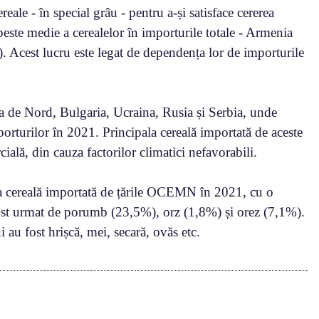
eale - în special grâu - pentru a-și satisface cererea
peste medie a cerealelor în importurile totale - Armenia
 Acest lucru este legat de dependența lor de importurile
ia de Nord, Bulgaria, Ucraina, Rusia și Serbia, unde
orturilor în 2021. Principala cereală importată de aceste
cială, din cauza factorilor climatici nefavorabili.
la cereală importată de țările OCEMN în 2021, cu o
fost urmat de porumb (23,5%), orz (1,8%) și orez (7,1%).
 au fost hrișcă, mei, secară, ovăs etc.