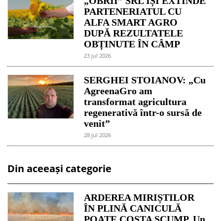
„OBRII” SRL ÎȘI EXTINDE
PARTENERIATUL CU
ALFA SMART AGRO
DUPĂ REZULTATELE
OBȚINUTE ÎN CÂMP
23 jul 2026
SERGHEI STOIANOV: „Cu
AgreenaGro am
transformat agricultura
regenerativă într-o sursă de
venit”
28 jul 2026
Din aceeași categorie
ARDEREA MIRIȘTILOR
ÎN PLINĂ CANICULĂ
POATE COSTA SCUMP. Un