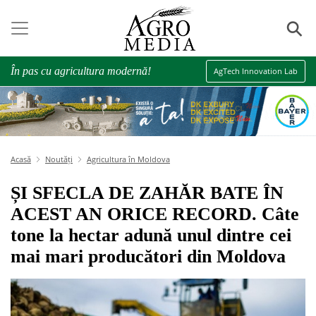
⚲
În pas cu agricultura modernă!
AgTech Innovation Lab
Acasă
Noutăți
Agricultura în Moldova
ȘI SFECLA DE ZAHĂR BATE ÎN
ACEST AN ORICE RECORD. Câte
tone la hectar adună unul dintre cei
mai mari producători din Moldova