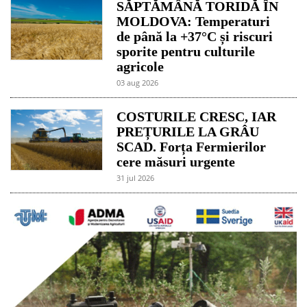
SĂPTĂMÂNĂ TORIDĂ ÎN
MOLDOVA: Temperaturi
de până la +37°C și riscuri
sporite pentru culturile
agricole
03 aug 2026
COSTURILE CRESC, IAR
PREȚURILE LA GRÂU
SCAD. Forța Fermierilor
cere măsuri urgente
31 jul 2026