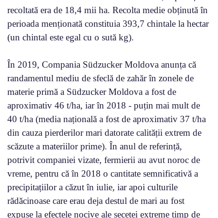
recoltată era de 18,4 mii ha. Recolta medie obținută în
perioada menționată constituia 393,7 chintale la hectar
(un chintal este egal cu o sută kg).
În 2019, Compania Südzucker Moldova anunța că
randamentul mediu de sfeclă de zahăr în zonele de
materie primă a Südzucker Moldova a fost de
aproximativ 46 t/ha, iar în 2018 - puțin mai mult de
40 t/ha (media națională a fost de aproximativ 37 t/ha
din cauza pierderilor mari datorate calității extrem de
scăzute a materiilor prime). În anul de referință,
potrivit companiei vizate, fermierii au avut noroc de
vreme, pentru că în 2018 o cantitate semnificativă a
precipitațiilor a căzut în iulie, iar apoi culturile
rădăcinoase care erau deja destul de mari au fost
expuse la efectele nocive ale secetei extreme timp de