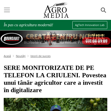
⚲
În pas cu agricultura modernă!
AgTech Innovation Lab
Acasă
Noutăți
Istorii de succes
SERE MONITORIZATE DE PE
TELEFON LA CRIULENI. Povestea
unui tânăr agricultor care a investit
în digitalizare