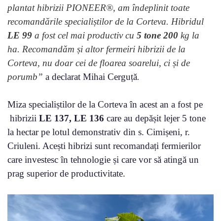
plantat hibrizii PIONEER®, am îndeplinit toate
recomandările specialiștilor de la Corteva. Hibridul
LE 99
a fost cel mai productiv cu
5 tone 200
kg la
ha.
Recomandăm și altor fermeiri hibrizii de la
Corteva, nu doar cei de floarea soarelui, ci și de
porumb
”
a declarat Mihai Cerguță
.
Miza specialiștilor de la Corteva în acest an a fost pe
hibrizii
LE 137, LE 136
care au depășit lejer 5 tone
la hectar pe lotul demonstrativ din s. Cimișeni, r.
Criuleni. Acești hibrizi sunt recomandați fermierilor
care investesc în tehnologie și care vor să atingă un
prag superior de productivitate.