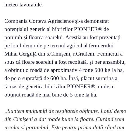
meteo favorabile.
Compania Corteva Agriscience și-a demonstrat
potențialul genetic al hibrizilor PIONEER® de
porumb și floarea-soarelui. Aceștia au fost prezentați
pe lotul demo de pe terenul agricol al fermierului
Mihai Cerguță din s.Cimișeni, r.Criuleni. Fermierul a
spus că floare soarelui a fost recoltată, și per ansamblu,
a obținut o roadă de aproximativ 4 tone 500 kg la ha,
de pe o suprafață de 600 ha. Însă, plăcut surprins a
rămas de genetica hibrizilor PIONEER®
,
unde a
obținut roadă de mai bine de 5 tone la ha.
„Suntem mulțumiți de rezultatele obținute. Lotul demo
din Cimișeni a dat roade bune la floare. Curând vom
recolta și porumbul.
Este pentru prima dată când am