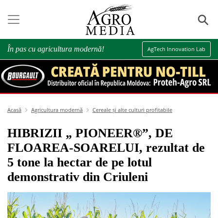
⚲
În pas cu agricultura modernă!
AgTech Innovation Lab
Acasă
Agricultura modernă
Cereale și alte culturi profitabile
HIBRIZII „ PIONEER®”, DE
FLOAREA-SOARELUI, rezultat de
5 tone la hectar de pe lotul
demonstrativ din Criuleni