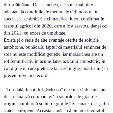
din străinătate. De asemenea, ele sunt mai bine
adaptate la condiţiile de mediu ale ţării noastre, în
special, la schimbările climaterice, lucru confirmat în
sezonul agricol din 2020, care a fost secetos, dar şi cel
din 2021, cu exces de umiditate.
Există şi o serie de alte avantaje oferite de soiurile
autohtone, bunăoară, faptul că materialul semincer de
soia nu este modificat genetic, iar măzărichea are un
rol semnificativ în acumularea azotului atmosferic, în
condiţiile în care preţurile la acest îngrăşământ ating în
prezent niveluri-record.
Totodată, Institutul „Selecţia” efectuează de cinci ani
deja o analiză comparativă a soiurilor de grâu de
origine autohtonă şi din regiunile învecinate, dar şi din
statele europene. Aceasta a arătat că, în anii favorabili,