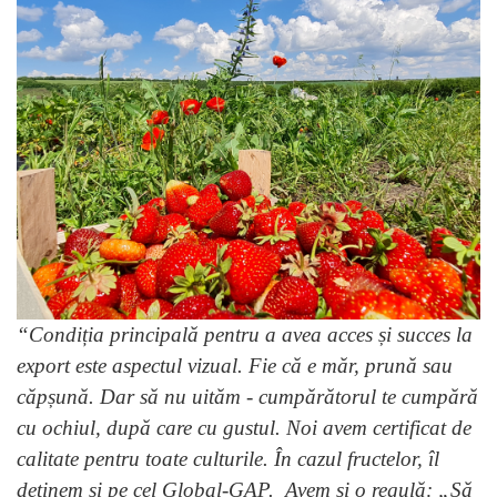
“Condiția principală pentru a avea acces și succes la
export este aspectul vizual. Fie că e măr, prună sau
căpșună. Dar să nu uităm - cumpărătorul te cumpără
cu ochiul, după care cu gustul. Noi avem certificat de
calitate pentru toate culturile. În cazul fructelor, îl
deținem și pe cel Global-GAP. Avem şi o regulă: „Să