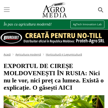
⚲
În pas cu agricultura modernă!
AgTech Innovation Lab
Acasă
Agricultura modernă
Horticultură și Legumicultură
EXPORTUL DE CIREȘE
MOLDOVENEȘTI ÎN RUSIA: Nici
nu le vor, nici preț ca lumea. Există o
explicație. O găsești AICI