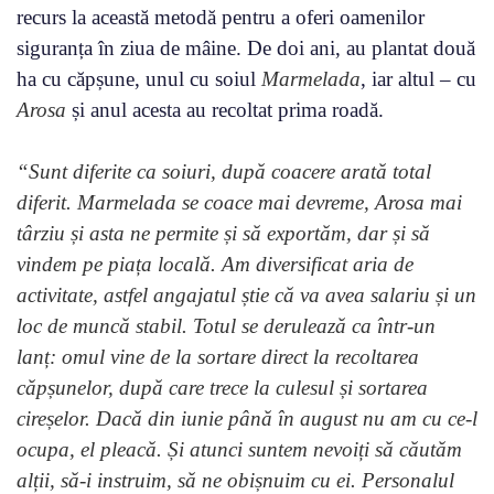
recurs la această metodă pentru a oferi oamenilor
siguranța în ziua de mâine. De doi ani, au plantat două
ha cu căpșune, unul cu soiul
Marmelada
, iar altul – cu
Arosa
și anul acesta au recoltat prima roadă.
“Sunt diferite ca soiuri, după coacere arată total
diferit. Marmelada se coace mai devreme, Arosa mai
târziu și asta ne permite și să exportăm, dar și să
vindem pe piața locală. Am diversificat aria de
activitate, astfel angajatul știe că va avea salariu și un
loc de muncă stabil. Totul se derulează ca într-un
lanț: omul vine de la sortare direct la recoltarea
căpșunelor, după care trece la culesul și sortarea
cireșelor. Dacă din iunie până în august nu am cu ce-l
ocupa, el pleacă. Și atunci suntem nevoiți să căutăm
alții, să-i instruim, să ne obișnuim cu ei. Personalul