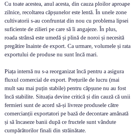
Cu toate acestea, anul acesta, din cauza ploilor aproape
zilnice, recoltarea căpșunelor este lentă. În unele zone
cultivatorii s-au confruntat din nou cu problema lipsei
suficiente de zilieri pe care să îi angajeze. În plus,
roada strânsă este umedă și plină de noroi și necesită
pregătire înainte de export. Ca urmare, volumele și rata
exportului de produse nu sunt încă mari.
Piața internă nu s-a reorganizat încă pentru a asigura
fluxul comercial de export. Prețurile de lucru (mai
mult sau mai puțin stabile) pentru căpșune nu au fost
încă stabilite. Situația devine critică și din cauză că unii
fermieri sunt de acord să-și livreze produsele către
comercianții exportatori pe bază de decontare amânată
și să încaseze banii după ce fructele sunt vândute
cumpărătorilor finali din străinătate.