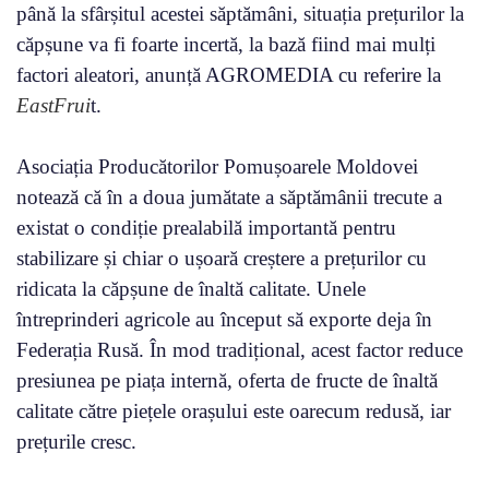
până la sfârșitul acestei săptămâni, situația prețurilor la
căpșune va fi foarte incertă, la bază fiind mai mulți
factori aleatori, anunță AGROMEDIA cu referire la
EastFrui
t.
Asociația Producătorilor Pomușoarele Moldovei
notează că în a doua jumătate a săptămânii trecute a
existat o condiție prealabilă importantă pentru
stabilizare și chiar o ușoară creștere a prețurilor cu
ridicata la căpșune de înaltă calitate. Unele
întreprinderi agricole au început să exporte deja în
Federația Rusă. În mod tradițional, acest factor reduce
presiunea pe piața internă, oferta de fructe de înaltă
calitate către piețele orașului este oarecum redusă, iar
prețurile cresc.