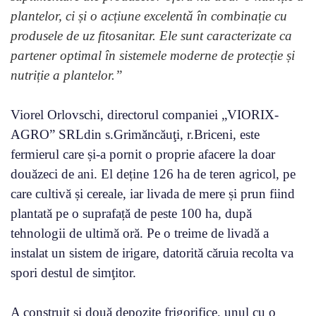
plantelor, ci și o acțiune excelentă în combinație cu
produsele de uz fitosanitar. Ele sunt caracterizate ca
partener optimal în sistemele moderne de protecție și
nutriție a plantelor.”
Viorel Orlovschi, directorul companiei „VIORIX-
AGRO” SRLdin s.Grimăncăuţi, r.Briceni, este
fermierul care și-a pornit o proprie afacere la doar
douăzeci de ani. El deține 126 ha de teren agricol, pe
care cultivă și cereale, iar livada de mere și prun fiind
plantată pe o suprafață de peste 100 ha, după
tehnologii de ultimă oră. Pe o treime de livadă a
instalat un sistem de irigare, datorită căruia recolta va
spori destul de simţitor.
A construit și două depozite frigorifice, unul cu o