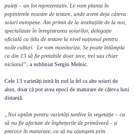
puieți – un lot reprezentativ. Le vom planta în
pepinierele noastre de testare, unde avem deja câteva
soiuri europene. Am primit de la instituțiile de la noi,
specializate în înregistrarea soiurilor, delegație
oficială cu titlu de testare la nivel național pentru
noile culturi. Le vom monitoriza. Se poate întâmpla
ca din 13 să fie pretabile doar zece, trei sau chiar
niciunul”,
a subliniat Sergiu Melnic.
Cele 13 varietăți intră în rod la fel ca alte soiuri de
alun, doar că pot avea epoci de maturare de câteva luni
distanță.
„Noi optăm pentru varietăți tardive în vegetație – ca
să nu fie afectate de înghețurile de primăvară - și
precoce în maturare, ca să nu ajungem prin