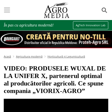
⚲
În pas cu agricultura modernă!
AgTech Innovation Lab
Acasă
Agricultura modernă
Horticultură și Legumicultură
VIDEO: PRODUSELE WUXAL DE
LA UNIFER X, partenerul optimal
al producătorilor agricoli. Ce spune
compania „VIORIX-AGRO”