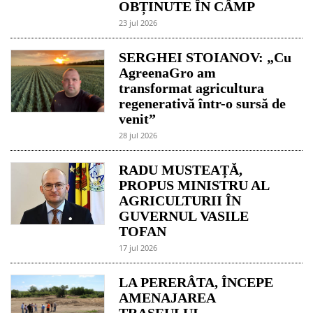
OBȚINUTE ÎN CÂMP
23 jul 2026
SERGHEI STOIANOV: „Cu
AgreenaGro am
transformat agricultura
regenerativă într-o sursă de
venit”
28 jul 2026
RADU MUSTEAȚĂ,
PROPUS MINISTRU AL
AGRICULTURII ÎN
GUVERNUL VASILE
TOFAN
17 jul 2026
LA PERERÂTA, ÎNCEPE
AMENAJAREA