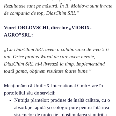
Rezultatele sunt pe măsură. În R. Moldova sunt livrate
de compania de top, DiazChim SRL”
Viorel ORLOVSCHI, director „VIORIX-
AGRO”SRL:
„Cu DiazChim SRL avem o colaborarea de vreo 5-6
ani. Orice produs Wuxal de care avem nevoie,
DiazChim SRL ni-l livrează la timp. Implementând
toată gama, obținem rezultate foarte bune.”
Menționăm că UniferX International GmbH are în
portofoliul său de servicii:
Nutriția plantelor: produse de înaltă calitate, cu o
absorbție rapidă și ecologic pure pentru întărirea
sistemelor de protecție, biostimularea și nutriția