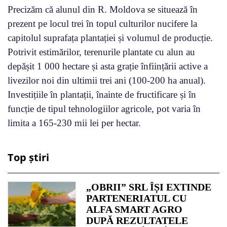
Precizăm că alunul din R. Moldova se situează în
prezent pe locul trei în topul culturilor nucifere la
capitolul suprafața plantației și volumul de producție.
Potrivit estimărilor, terenurile plantate cu alun au
depășit 1 000 hectare și asta grație înființării active a
livezilor noi din ultimii trei ani (100-200 ha anual).
Investițiile în plantații, înainte de fructificare și în
funcție de tipul tehnologiilor agricole, pot varia în
limita a 165-230 mii lei per hectar.
Top știri
„OBRII” SRL ÎȘI EXTINDE
PARTENERIATUL CU
ALFA SMART AGRO
DUPĂ REZULTATELE