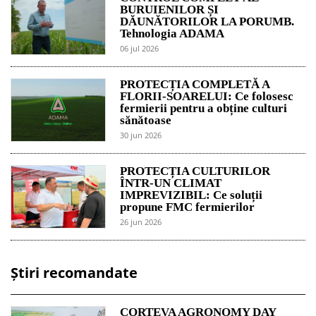
BURUIENILOR ȘI
DĂUNĂTORILOR LA PORUMB.
Tehnologia ADAMA
06 jul 2026
PROTECȚIA COMPLETĂ A
FLORII-SOARELUI: Ce folosesc
fermierii pentru a obține culturi
sănătoase
30 jun 2026
PROTECȚIA CULTURILOR
ÎNTR-UN CLIMAT
IMPREVIZIBIL: Ce soluții
propune FMC fermierilor
26 jun 2026
Știri recomandate
CORTEVA AGRONOMY DAY