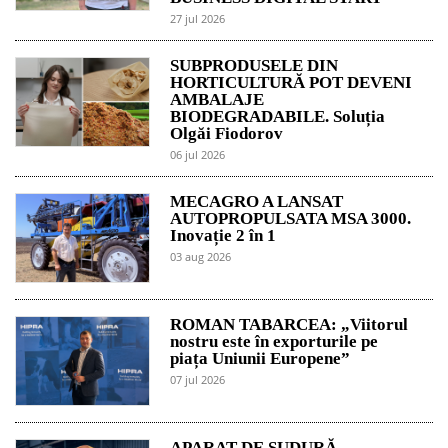
27 jul 2026
SUBPRODUSELE DIN
HORTICULTURĂ POT DEVENI
AMBALAJE
BIODEGRADABILE. Soluția
Olgăi Fiodorov
06 jul 2026
MECAGRO A LANSAT
AUTOPROPULSATA MSA 3000.
Inovație 2 în 1
03 aug 2026
ROMAN TABARCEA: „Viitorul
nostru este în exporturile pe
piața Uniunii Europene”
07 jul 2026
APARAT DE SUDURĂ