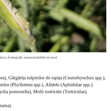
 lucru. În fotografie: mozaicul păstăilor de varză
ea), Gărgărița tulpinilor de rapița (Ceutorhynchus spp.),
relor (Phyllotreta spp.), Afidele (Aphididae spp.).
ia pomonella), Molii tortricide (Tortricidae),
trama).