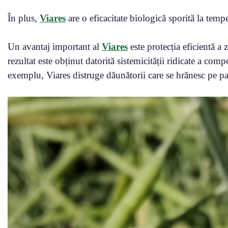
În plus,
Viares
are o eficacitate biologică sporită la tempe
Un avantaj important al
Viares
este protecția eficientă a 
rezultat este obținut datorită sistemicității ridicate a com
exemplu, Viares distruge dăunătorii care se hrănesc pe par