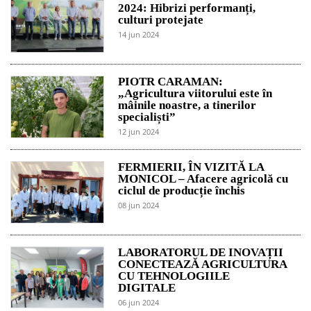
2024: Hibrizi performanți,
culturi protejate
14 jun 2024
PIOTR CARAMAN:
„Agricultura viitorului este în
mâinile noastre, a tinerilor
specialiști”
12 jun 2024
FERMIERII, ÎN VIZITĂ LA
MONICOL – Afacere agricolă cu
ciclul de producție închis
08 jun 2024
LABORATORUL DE INOVAȚII
CONECTEAZĂ AGRICULTURA
CU TEHNOLOGIILE
DIGITALE
06 jun 2024