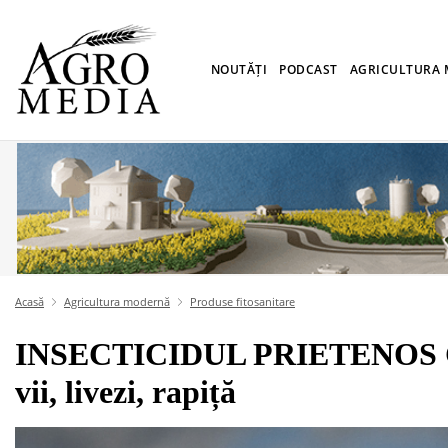
NOUTĂȚI
PODCAST
AGRICULTURA
Acasă
Agricultura modernă
Produse fitosanitare
INSECTICIDUL PRIETENOS CU
vii, livezi, rapiță