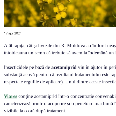
17 apr 2024
Atât rapița, cât și livezile din R. Moldova au înflorit neaș
întotdeauna un semn că trebuie să avem la îndemână un in
Insecticidele pe bază de
acetamiprid
vin în ajutor în peri
substanță activă pentru că rezultatul tratamentului este rap
respectate regulile de aplicare). Unul dintre aceste insectic
Viares
conține acetamiprid într-o concentrație convenabilă
caracterizează printr-o acoperire și o penetrare mai bună î
vizibile la o oră după tratament.