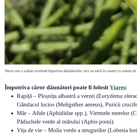
Viares este o soluție excelentă împotriva dăunătorilor care nu intră în contact cu soluția de
Împotriva căror dăunători poate fi folosit
Viares
:
Rapiță – Ploșnița albastră a verzei (Eurydema olerac
Gândacul lucios (Meligethes aeneus), Puricii crucife
Măr – Afide (Aphididae spp.), Viermele merelor (Cyd
Păduchele verde al mărului (Aphis pomi).
Vița de vie – Molia verde a strugurilor (Lobesia bo