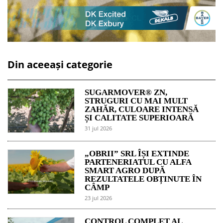
Din aceeași categorie
SUGARMOVER® ZN,
STRUGURI CU MAI MULT
ZAHĂR, CULOARE INTENSĂ
ȘI CALITATE SUPERIOARĂ
31 jul 2026
„OBRII” SRL ÎȘI EXTINDE
PARTENERIATUL CU ALFA
SMART AGRO DUPĂ
REZULTATELE OBȚINUTE ÎN
CÂMP
23 jul 2026
CONTROL COMPLET AL