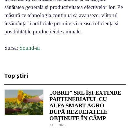
sănătatea generală și productivitatea efectivelor lor. Pe
măsură ce tehnologia continuă să avanseze, viitorul
însămânțării artificiale promite să crească eficiența și
posibilitățile producției de animale.
Sursa:
Sound-ai
Top știri
„OBRII” SRL ÎȘI EXTINDE
PARTENERIATUL CU
ALFA SMART AGRO
DUPĂ REZULTATELE
OBȚINUTE ÎN CÂMP
23 jul 2026