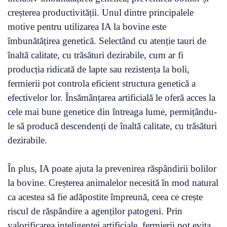
creșterea productivității. Unul dintre principalele
motive pentru utilizarea IA la bovine este
îmbunătățirea genetică. Selectând cu atenție tauri de
înaltă calitate, cu trăsături dezirabile, cum ar fi
producția ridicată de lapte sau rezistența la boli,
fermierii pot controla eficient structura genetică a
efectivelor lor. Însămânțarea artificială le oferă acces la
cele mai bune genetice din întreaga lume, permițându-
le să producă descendenți de înaltă calitate, cu trăsături
dezirabile.
În plus, IA poate ajuta la prevenirea răspândirii bolilor
la bovine. Creșterea animalelor necesită în mod natural
ca acestea să fie adăpostite împreună, ceea ce crește
riscul de răspândire a agenților patogeni. Prin
valorificarea inteligenței artificiale, fermierii pot evita