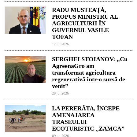
RADU MUSTEAȚĂ,
PROPUS MINISTRU AL
AGRICULTURII ÎN
GUVERNUL VASILE
TOFAN
17 jul 2026
SERGHEI STOIANOV: „Cu
AgreenaGro am
transformat agricultura
regenerativă într-o sursă de
venit”
28 jul 2026
LA PERERÂTA, ÎNCEPE
AMENAJAREA
TRASEULUI
ECOTURISTIC „ZAMCA”
09 jul 2026