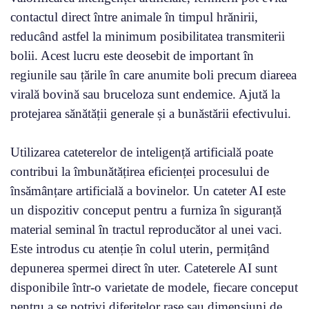
contactul direct între animale în timpul hrănirii,
reducând astfel la minimum posibilitatea transmiterii
bolii. Acest lucru este deosebit de important în
regiunile sau țările în care anumite boli precum diareea
virală bovină sau bruceloza sunt endemice. Ajută la
protejarea sănătății generale și a bunăstării efectivului.
Utilizarea cateterelor de inteligență artificială poate
contribui la îmbunătățirea eficienței procesului de
însămânțare artificială a bovinelor. Un cateter AI este
un dispozitiv conceput pentru a furniza în siguranță
material seminal în tractul reproducător al unei vaci.
Este introdus cu atenție în colul uterin, permițând
depunerea spermei direct în uter. Cateterele AI sunt
disponibile într-o varietate de modele, fiecare conceput
pentru a se potrivi diferitelor rase sau dimensiuni de