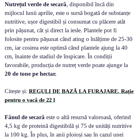
Nutrețul verde de secară
, disponibil încă din
mijlocul lunii aprilie, este o sursă bogată de substanțe
nutritive, ușor digestibil și consumat cu plăcere atât
prin pășunat, cât și direct la iesle. Plantele pot fi
folosite pentru pășunat când ating o înălțime de 25-30
cm, iar cosirea este optimă când plantele ajung la 40
cm, înainte de stadiul de înspicare. În condiții
favorabile, producția de nutreț verde poate ajunge la
20 de tone pe hectar.
Citește și:
REGULI DE BAZĂ LA FURAJARE. Raţie
pentru o vacă de 22 l
Fânul de secară
este o altă resursă valoroasă, oferind
4,5 kg de proteină digestibilă și 75 de unități nutritive
la 100 kg. În plus, în anii ploioși sau în cazul unei