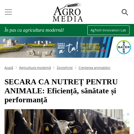
⚲
În pas cu agricultura modernă!
AgTech Innovation Lab
Acasă
Agricultura modernă
Zootehnie
Creșterea animalelor
SECARA CA NUTREȚ PENTRU
ANIMALE: Eficiență, sănătate și
performanță