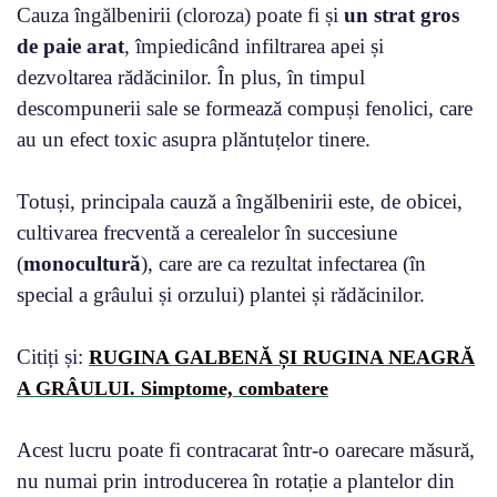
Cauza îngălbenirii (cloroza) poate fi și
un strat gros
de paie arat
, împiedicând infiltrarea apei și
dezvoltarea rădăcinilor. În plus, în timpul
descompunerii sale se formează compuși fenolici, care
au un efect toxic asupra plăntuțelor tinere.
Totuși, principala cauză a îngălbenirii este, de obicei,
cultivarea frecventă a cerealelor în succesiune
(
monocultură
), care are ca rezultat infectarea (în
special a grâului și orzului) plantei și rădăcinilor.
Citiți și:
RUGINA GALBENĂ ȘI RUGINA NEAGRĂ
A GRÂULUI. Simptome, combatere
Acest lucru poate fi contracarat într-o oarecare măsură,
nu numai prin introducerea în rotație a plantelor din