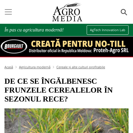
⚲
În pas cu agricultura modernă!
AgTech Innovation Lab
Acasă
Agricultura modernă
Cereale și alte culturi profitabile
DE CE SE ÎNGĂLBENESC
FRUNZELE CEREALELOR ÎN
SEZONUL RECE?