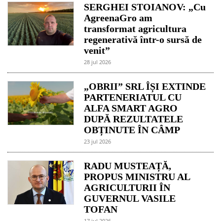
SERGHEI STOIANOV: „Cu
AgreenaGro am
transformat agricultura
regenerativă într-o sursă de
venit”
28 jul 2026
„OBRII” SRL ÎȘI EXTINDE
PARTENERIATUL CU
ALFA SMART AGRO
DUPĂ REZULTATELE
OBȚINUTE ÎN CÂMP
23 jul 2026
RADU MUSTEAȚĂ,
PROPUS MINISTRU AL
AGRICULTURII ÎN
GUVERNUL VASILE
TOFAN
17 jul 2026