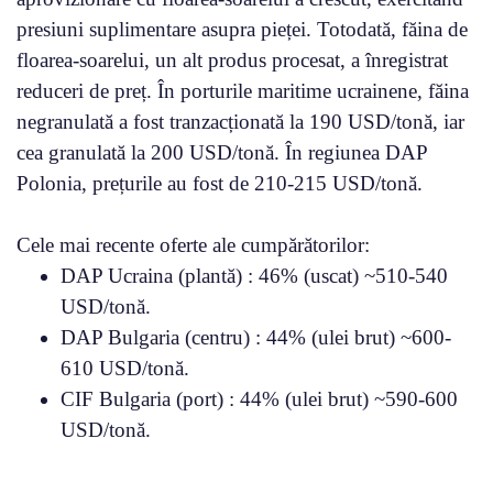
presiuni suplimentare asupra pieței. Totodată, făina de
floarea-soarelui, un alt produs procesat, a înregistrat
reduceri de preț. În porturile maritime ucrainene, făina
negranulată a fost tranzacționată la 190 USD/tonă, iar
cea granulată la 200 USD/tonă. În regiunea DAP
Polonia, prețurile au fost de 210-215 USD/tonă.
Cele mai recente oferte ale cumpărătorilor:
DAP Ucraina (plantă) : 46% (uscat) ~510-540
USD/tonă.
DAP Bulgaria (centru) : 44% (ulei brut) ~600-
610 USD/tonă.
CIF Bulgaria (port) : 44% (ulei brut) ~590-600
USD/tonă.