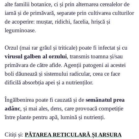
alte familii botanice, ci și prin alternarea cerealelor de
iarnă și de primăvară, separate prin cultivarea culturilor
de acoperire: muștar, ridichi, facelia, hrișcă și
leguminoase.
Orzul (mai rar grâul și triticale) poate fi infectat și cu
virusul galben al orzului
, transmis toamna și/sau
primăvara de către afide. Agenții patogeni ai acestei
boli dăunează și sistemului radicular, ceea ce face
dificilă absorbția apei și a nutrienților.
Îngălbenirea poate fi cauzată și de
semănatul prea
adânc
, și mai ales, dens, care provoacă competiție
între plante pentru apă, lumină și nutrienți.
Citiți și:
PĂTAREA RETICULARĂ ȘI ARSURA