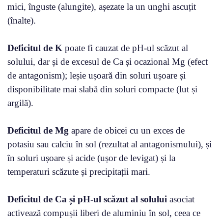
mici, înguste (alungite), așezate la un unghi ascuțit
(înalte).
Deficitul de K
poate fi cauzat de pH-ul scăzut al
solului, dar și de excesul de Ca și ocazional Mg (efect
de antagonism); leșie ușoară din soluri ușoare și
disponibilitate mai slabă din soluri compacte (lut și
argilă).
Deficitul de Mg
apare de obicei cu un exces de
potasiu sau calciu în sol (rezultat al antagonismului), și
în soluri ușoare și acide (ușor de levigat) și la
temperaturi scăzute și precipitații mari.
Deficitul de Ca și pH-ul scăzut al solului
asociat
activează compușii liberi de aluminiu în sol, ceea ce