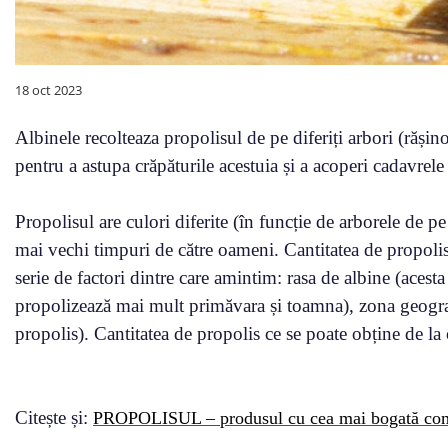
18 oct 2023
Albinele recolteaza propolisul de pe diferiți arbori (rășinoas
pentru a astupa crăpăturile acestuia și a acoperi cadavrele 
Propolisul are culori diferite (în funcție de arborele de pe 
mai vechi timpuri de către oameni. Cantitatea de propolis 
serie de factori dintre care amintim: rasa de albine (acesta
propolizează mai mult primăvara și toamna), zona geogra
propolis). Cantitatea de propolis ce se poate obține de la
Citește și:
PROPOLISUL – produsul cu cea mai bogată comp