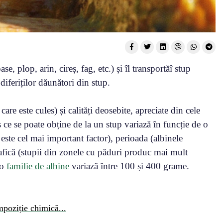
e, plop, arin, cireș, fag, etc.) și îl transportăî stup
diferiților dăunători din stup.
care este cules) și calități deosebite, apreciate din cele
ce se poate obține de la un stup variază în funcție de o
 este cel mai important factor), perioada (albinele
fică (stupii din zonele cu păduri produc mai mult
 o
familie de albine
variază între 100 și 400 grame.
oziție chimică...