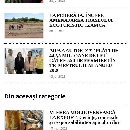
28 jul 2026
LA PERERÂTA, ÎNCEPE
AMENAJAREA TRASEULUI
ECOTURISTIC „ZAMCA”
09 jul 2026
AIPA A AUTORIZAT PLĂȚI DE
442,5 MILIOANE DE LEI
CĂTRE 550 DE FERMIERI ÎN
TRIMESTRUL II AL ANULUI
2026
13 jul 2026
Din aceeași categorie
MIEREA MOLDOVENEASCĂ
LA EXPORT: Cerințe, controale
și responsabilitatea apicultorilor
17 mar 2026