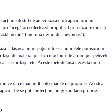
 o acțiune destul de anevoioasă dacă apicultorul nu
ori începători colectează propolisul prin răzuire directă
ceastă metodă fiind una destul de anevoioasă).
ează la lăsarea unui spațiu între scandurelele podișorului
fâșii de material plastic cu ochiuri de 5 mm pe spetezele
ea acestor fâșii, etc. Aceste metode însă necesită timp iar
 din ce în ce mai mult colectoarele de propolis. Acestea
c apicol, fie se pot confecționa în gospodaria proprie.
...