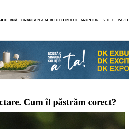
 MODERNĂ
FINANȚAREA AGRICULTORULUI
ANUNȚURI
VIDEO
PARTE
are. Cum îl păstrăm corect?