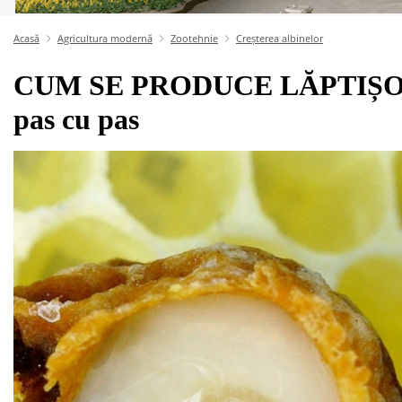
Acasă
Agricultura modernă
Zootehnie
Creșterea albinelor
CUM SE PRODUCE LĂPTIȘOR
pas cu pas