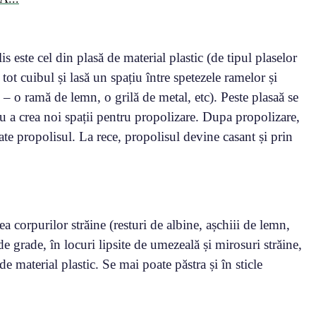
s este cel din plasă de material plastic (de tipul plaselor
tot cuibul și lasă un spațiu între spetezele ramelor și
i – o ramă de lemn, o grilă de metal, etc). Peste plasaă se
u a crea noi spații pentru propolizare. Dupa propolizare,
ate propolisul. La rece, propolisul devine casant și prin
a corpurilor străine (resturi de albine, așchiii de lemn,
e grade, în locuri lipsite de umezeală și mirosuri străine,
de material plastic. Se mai poate păstra și în sticle