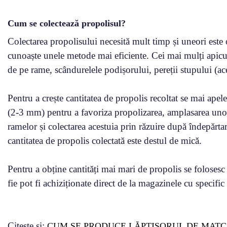
Cum se colectează propolisul?
Colectarea propolisului necesită mult timp și uneori este
cunoaște unele metode mai eficiente. Cei mai mulți apicult
de pe rame, scândurelele podișorului, pereții stupului (a
Pentru a crește cantitatea de propolis recoltat se mai apel
(2-3 mm) pentru a favoriza propolizarea, amplasarea unor 
ramelor și colectarea acestuia prin răzuire după îndepărtar
cantitatea de propolis colectată este destul de mică.
Pentru a obține cantități mai mari de propolis se folosesc
fie pot fi achiziționate direct de la magazinele cu specifi
Citește și:
CUM SE PRODUCE LĂPTIȘORUL DE MATCĂ