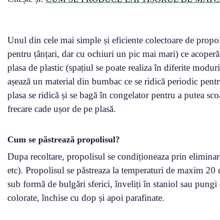
Unul din cele mai simple și eficiente colectoare de propoli
pentru țânțari, dar cu ochiuri un pic mai mari) ce acoperă 
plasa de plastic (spațiul se poate realiza în diferite modur
așează un material din bumbac ce se ridică periodic pentr
plasa se ridică și se bagă în congelator pentru a putea sco
frecare cade ușor de pe plasă.
Cum se păstrează propolisul?
Dupa recoltare, propolisul se condiționeaza prin eliminare
etc). Propolisul se păstreaza la temperaturi de maxim 20 d
sub formă de bulgări sferici, înveliți în staniol sau pungi 
colorate, închise cu dop și apoi parafinate.