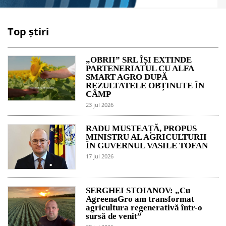
Top știri
„OBRII” SRL ÎȘI EXTINDE
PARTENERIATUL CU ALFA
SMART AGRO DUPĂ
REZULTATELE OBȚINUTE ÎN
CÂMP
23 jul 2026
RADU MUSTEAȚĂ, PROPUS
MINISTRU AL AGRICULTURII
ÎN GUVERNUL VASILE TOFAN
17 jul 2026
SERGHEI STOIANOV: „Cu
AgreenaGro am transformat
agricultura regenerativă într-o
sursă de venit”