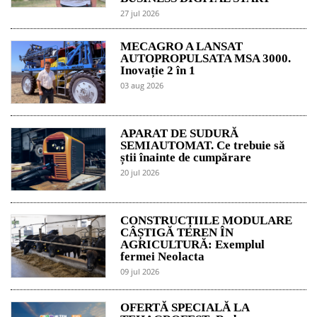
27 jul 2026
MECAGRO A LANSAT
AUTOPROPULSATA MSA 3000.
Inovație 2 în 1
03 aug 2026
APARAT DE SUDURĂ
SEMIAUTOMAT. Ce trebuie să
știi înainte de cumpărare
20 jul 2026
CONSTRUCȚIILE MODULARE
CÂȘTIGĂ TEREN ÎN
AGRICULTURĂ: Exemplul
fermei Neolacta
09 jul 2026
OFERTĂ SPECIALĂ LA