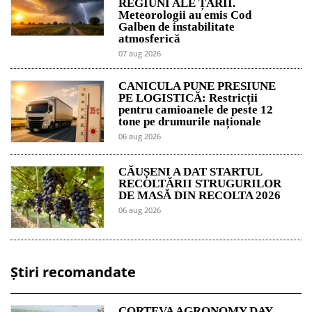
REGIUNI ALE ȚĂRII.
Meteorologii au emis Cod
Galben de instabilitate
atmosferică
07 aug 2026
CANICULA PUNE PRESIUNE
PE LOGISTICĂ: Restricții
pentru camioanele de peste 12
tone pe drumurile naționale
06 aug 2026
CĂUȘENI A DAT STARTUL
RECOLTĂRII STRUGURILOR
DE MASĂ DIN RECOLTA 2026
06 aug 2026
Știri recomandate
CORTEVA AGRONOMY DAY