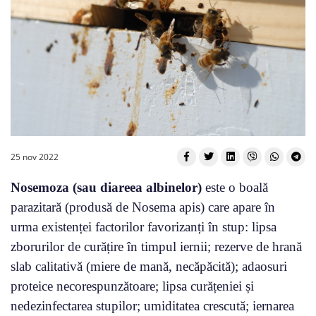
25 nov 2022
Nosemoza (sau diareea albinelor)
este o boală
parazitară (produsă de Nosema apis) care apare în
urma existenței factorilor favorizanți în stup: lipsa
zborurilor de curățire în timpul iernii; rezerve de hrană
slab calitativă (miere de mană, necăpăcită); adaosuri
proteice necorespunzătoare; lipsa curățeniei și
nedezinfectarea stupilor; umiditatea crescută; iernarea