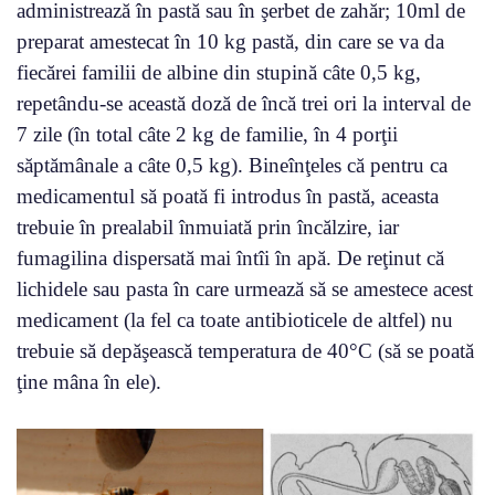
administrează în pastă sau în şerbet de zahăr; 10ml de
preparat amestecat în 10 kg pastă, din care se va da
fiecărei familii de albine din stupină câte 0,5 kg,
repetându-se această doză de încă trei ori la interval de
7 zile (în total câte 2 kg de familie, în 4 porţii
săptămânale a câte 0,5 kg). Bineînţeles că pentru ca
medicamentul să poată fi introdus în pastă, aceasta
trebuie în prealabil înmuiată prin încălzire, iar
fumagilina dispersată mai întîi în apă. De reţinut că
lichidele sau pasta în care urmează să se amestece acest
medicament (la fel ca toate antibioticele de altfel) nu
trebuie să depăşească temperatura de 40°C (să se poată
ţine mâna în ele).