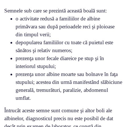
Semnele sub care se prezintă această boală sunt:
o activitate redusă a familiilor de albine
primăvara sau după perioadele reci şi ploioase
din timpul verii;
depopularea familiilor cu toate că puietul este
sănătos şi relativ numeros;
prezenţa unor fecale diareice pe stup şi în
interiorul stupului;
prezenţa unor albine moarte sau bolnave în faţa
stupului; acestea din urmă manifestând slăbiciune
generală, tremurături, paralizie, abdomenul
umflat.
Întrucât aceste semne sunt comune şi altor boli ale
albinelor, diagnosticul precis nu este posibil de dat
decât prin examen de laborator, ce constă din