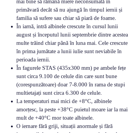
mai bine să rămână miere neconsumată în
primăvară decât să nu ajungă în timpul iernii și
familia să sufere sau chiar să piară de foame.
În iarnă, intră albinele crescute în cursul lunii
august și începutul lunii septembrie dintre acestea
multe trăind chiar până în luna mai. Cele crescute
în prima jumătate a lunii iulie sunt neviabile în
perioada iernii.
În fagurele STAS (435x300 mm) pe ambele fețe
sunt circa 9.100 de celule din care sunt bune
(corespunzătoare) doar 7-8.000 în rama de stupi
multietajați sunt circa 6.300 de celule.
La temperaturi mai mici de +8°C, albinele
amorțesc, la peste +38°C puietul moare iar la mai
mult de +40°C mor toate albinele.
O iernare fără griji, situații anormale și fără