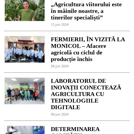
„Agricultura viitorului este
în mâinile noastre, a
tinerilor specialiști”
12 jun 2024
FERMIERII, ÎN VIZITĂ LA
MONICOL – Afacere
agricolă cu ciclul de
producție închis
08 jun 2024
LABORATORUL DE
INOVAȚII CONECTEAZĂ
AGRICULTURA CU
TEHNOLOGIILE
DIGITALE
06 jun 2024
DETERMINAREA