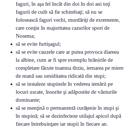
faguri, în aşa fel încât din doi în doi ani toţi
fagurii de cuib să fie schimbaţi; să nu se
folosească faguri vechi, murdăriţi de exremente,
care conţin în majoritatea cazurilor spori de
Nosema;
să se evite furtişagul;
să se evite cauzele care ar putea provoca diareea
la albine, cum ar fi spre exemplu hrănirile de
completare făcute toamna tîrziu, iernarea pe miere
de mană sau umiditatea ridicată din stupi;
să se instaleze stupinele în vederea iemării pe
locuri uscate, însorite şi adăpostite de vânturile
dominante;
să se menţină o permanentă curăţenie în stupi şi
în stupină; să se dezinfecteze utilajul apicol după
fiecare întrebuinţare iar stupii în fiecare an.