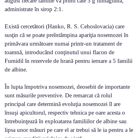
august fiecare familie va primi câte 3 g fumagilină,
administrate în sirop 2:1.
Există cercetători (Hanko, R. S. Cehoslovacia) care
susţin că se poate preîntâmpina apariţia nosemozei în
primăvara următoare numai printr-un tratament de
toamnă, introducând conţinutul unui flacon de
Fumidil în rezervele de hrană pentru iernare a 5 familii
de albine.
În lupta împotriva nosemozei, deosebit de importante
sunt măsurile preventive. De remarcat că rolul
principal care determină evoluţia nosemozei îl are
însuşi apicultorul, respectiv tehnica pe oare acesta o
întrebuinţează în exploatarea familiilor de albine sau
lipsa unor măsuri pe care el ar trebui să le ia pentru a le