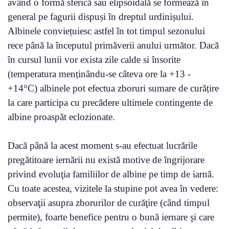
având o formă sferică sau elipsoidală se formează în
general pe fagurii dispuși în dreptul urdinișului.
Albinele conviețuiesc astfel în tot timpul sezonului
rece până la începutul primăverii anului următor. Dacă
în cursul lunii vor exista zile calde si însorite
(temperatura menținându-se câteva ore la +13 -
+14°C) albinele pot efectua zboruri sumare de curățire
la care participa cu precădere ultimele contingente de
albine proaspăt eclozionate.
Dacă până la acest moment s-au efectuat lucrările
pregătitoare iernării nu există motive de îngrijorare
privind evoluţia familiilor de albine pe timp de iarnă.
Cu toate acestea, vizitele la stupine pot avea în vedere:
observaţii asupra zborurilor de curăţire (când timpul
permite), foarte benefice pentru o bună iernare şi care