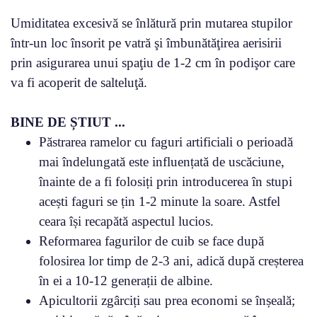
Umiditatea excesivă se înlătură prin mutarea stupilor
într-un loc însorit pe vatră şi îmbunătăţirea aerisirii
prin asigurarea unui spaţiu de 1-2 cm în podişor care
va fi acoperit de salteluţă.
BINE DE ȘTIUT ...
Păstrarea ramelor cu faguri artificiali o perioadă
mai îndelungată este influențată de uscăciune,
înainte de a fi folosiți prin introducerea în stupi
acești faguri se țin 1-2 minute la soare. Astfel
ceara își recapătă aspectul lucios.
Reformarea fagurilor de cuib se face după
folosirea lor timp de 2-3 ani, adică după creșterea
în ei a 10-12 generații de albine.
Apicultorii zgârciți sau prea economi se înșeală;