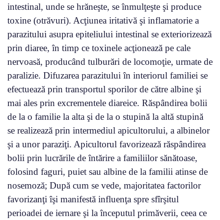
intestinal, unde se hrăneşte, se înmulţeşte şi produce
toxine (otrăvuri). Acţiunea iritativă şi inflamatorie a
parazitului asupra epiteliului intestinal se exteriorizează
prin diaree, în timp ce toxinele acţionează pe cale
nervoasă, producând tulburări de locomoţie, urmate de
paralizie. Difuzarea parazitului în interiorul familiei se
efectuează prin transportul sporilor de către albine şi
mai ales prin excrementele diareice. Răspândirea bolii
de la o familie la alta şi de la o stupină la altă stupină
se realizează prin intermediul apicultorului, a albinelor
şi a unor paraziţi. Apicultorul favorizează răspândirea
bolii prin lucrările de întărire a familiilor sănătoase,
folosind faguri, puiet sau albine de la familii atinse de
nosemoză; După cum se vede, majoritatea factorilor
favorizanţi îşi manifestă influenţa spre sfîrşitul
perioadei de iernare şi la începutul primăverii, ceea ce