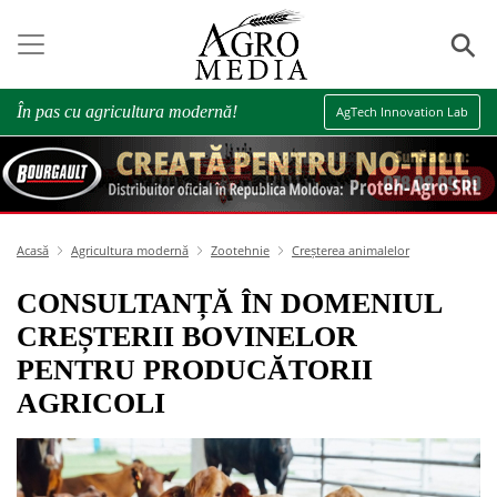
⚲
În pas cu agricultura modernă!
AgTech Innovation Lab
Acasă
Agricultura modernă
Zootehnie
Creșterea animalelor
CONSULTANȚĂ ÎN DOMENIUL
CREȘTERII BOVINELOR
PENTRU PRODUCĂTORII
AGRICOLI