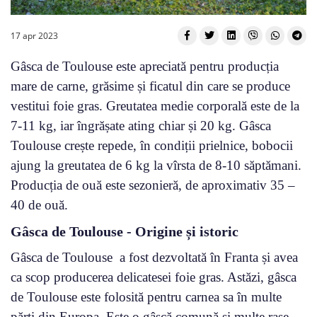
17 apr 2023
Gâsca de Toulouse este apreciată pentru producția
mare de carne, grăsime și ficatul din care se produce
vestitui foie gras. Greutatea medie corporală este de la
7-11 kg, iar îngrășate ating chiar și 20 kg. Gâsca
Toulouse crește repede, în condiții prielnice, bobocii
ajung la greutatea de 6 kg la vîrsta de 8-10 săptămani.
Producția de ouă este sezonieră, de aproximativ 35 –
40 de ouă.
Gâsca de Toulouse - Origine și istoric
Gâsca de Toulouse a fost dezvoltată în Franta și avea
ca scop producerea delicatesei foie gras. Astăzi, gâsca
de Toulouse este folosită pentru carnea sa în multe
părți din Europa. Este o gâscă comună și multe rase