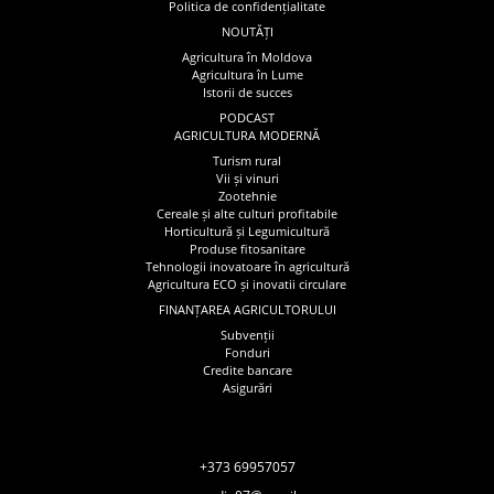
Politica de confidențialitate
NOUTĂȚI
Agricultura în Moldova
Agricultura în Lume
Istorii de succes
PODCAST
AGRICULTURA MODERNĂ
Turism rural
Vii și vinuri
Zootehnie
Cereale și alte culturi profitabile
Horticultură și Legumicultură
Produse fitosanitare
Tehnologii inovatoare în agricultură
Agricultura ECO și inovatii circulare
FINANȚAREA AGRICULTORULUI
Subvenții
Fonduri
Credite bancare
Asigurări
+373 69957057