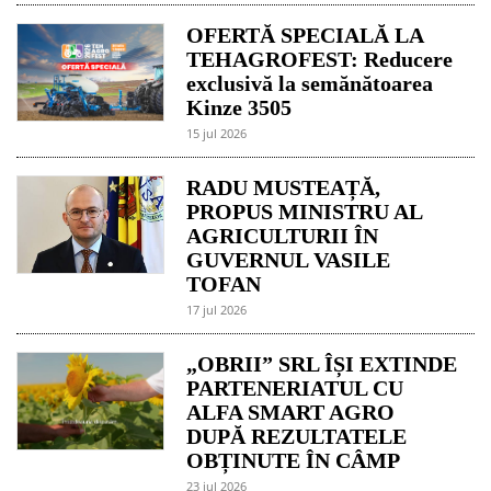
OFERTĂ SPECIALĂ LA
TEHAGROFEST: Reducere
exclusivă la semănătoarea
Kinze 3505
15 jul 2026
RADU MUSTEAȚĂ,
PROPUS MINISTRU AL
AGRICULTURII ÎN
GUVERNUL VASILE
TOFAN
17 jul 2026
„OBRII” SRL ÎȘI EXTINDE
PARTENERIATUL CU
ALFA SMART AGRO
DUPĂ REZULTATELE
OBȚINUTE ÎN CÂMP
23 jul 2026