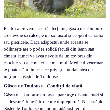
Pentru a preveni această afecțiune, gâsca de Toulouse
are nevoie să calce pe un sol uscat și acoperit cu iarbă
sau pietricele. Dacă adăpostul unde aceasta se
odihnește are o podea solidă făcută din lemn sau
ciment atunci va avea nevoie de un covoraș din
cauciuc sau alte materiale mai moi. Medicul veterinar
te poate sfătui în ceea ce privește modalitatea de
îngrijire a gâștei de Toulouse.
Gâsca de Toulouse - Condiții de viață
Gâsca de Toulouse nu poate parcurge distanțe mari și
se descurcă bine într-o curte împrejmuită. Necesitățile
gâștei de Toulouse includ un adăpost ferit de