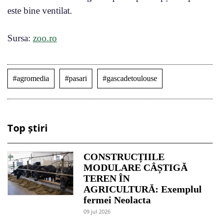
este bine ventilat.
Sursa:
zoo.ro
#agromedia
#pasari
#gascadetoulouse
Top știri
CONSTRUCȚIILE
MODULARE CÂȘTIGĂ
TEREN ÎN
AGRICULTURĂ: Exemplul
fermei Neolacta
09 jul 2026