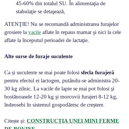
45-60% din totalul SU. În alimentaţia de
stabulaţie se detaşează,
ATENŢIE! Nu se recomandă administrarea furajelor
grosiere la
vacile
aflate în repaus mamar şi nici la cele
aflate la începutul perioadei de lactaţie.
Alte surse de furaje suculente
Ca și suculente se mai poate folosi
sfecla furajeră
pentru efectul ei lactogen, putându-se administra 20-
30 kg zilnic. La vacile de lapte se mai pot folosi şi
bostănoasele 12-20 kg şi morcovii furajeri 8-12 kg,
îndeosebi în sistemul gospodăresc de creştere.
Citește și:
CONSTRUCȚIA UNEI MINI FERME
DE BOVINE