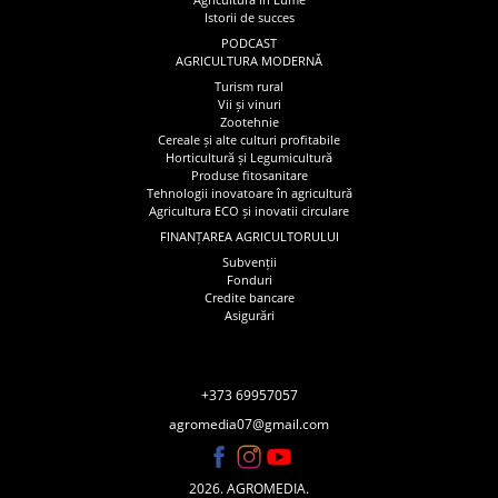
Istorii de succes
PODCAST
AGRICULTURA MODERNĂ
Turism rural
Vii și vinuri
Zootehnie
Cereale și alte culturi profitabile
Horticultură și Legumicultură
Produse fitosanitare
Tehnologii inovatoare în agricultură
Agricultura ECO și inovatii circulare
FINANȚAREA AGRICULTORULUI
Subvenții
Fonduri
Credite bancare
Asigurări
+373 69957057
agromedia07@gmail.com
2026. AGROMEDIA.