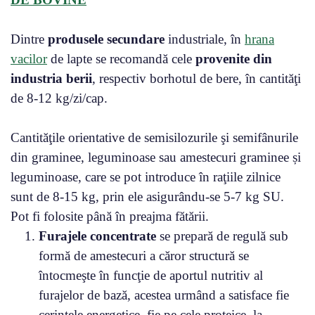
Dintre
produsele secundare
industriale, în
hrana
vacilor
de lapte se recomandă cele
provenite din
industria berii
, respectiv borhotul de bere, în cantităţi
de 8-12 kg/zi/cap.
Cantităţile orientative de semisilozurile şi semifânurile
din graminee, leguminoase sau amestecuri graminee și
leguminoase, care se pot introduce în raţiile zilnice
sunt de 8-15 kg, prin ele asigurându-se 5-7 kg SU.
Pot fi folosite până în preajma fătării.
Furajele concentrate
se prepară de regulă sub
formă de amestecuri a căror structură se
întocmeşte în funcţie de aportul nutritiv al
furajelor de bază, acestea urmând a satisface fie
cerinţele energetice, fie pe cele proteice, la