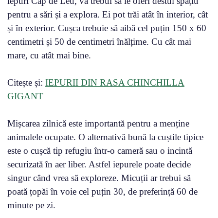
iepuri Cap de Leu, va trebui să le oferi destul spațiu
pentru a sări și a explora. Ei pot trăi atât în interior, cât
și în exterior. Cușca trebuie să aibă cel puțin 150 x 60
centimetri și 50 de centimetri înălțime. Cu cât mai
mare, cu atât mai bine.
Citește și:
IEPURII DIN RASA CHINCHILLA
GIGANT
Mișcarea zilnică este importantă pentru a menține
animalele ocupate. O alternativă bună la cuștile tipice
este o cușcă tip refugiu într-o cameră sau o incintă
securizată în aer liber. Astfel iepurele poate decide
singur când vrea să exploreze. Micuții ar trebui să
poată țopăi în voie cel puțin 30, de preferință 60 de
minute pe zi.