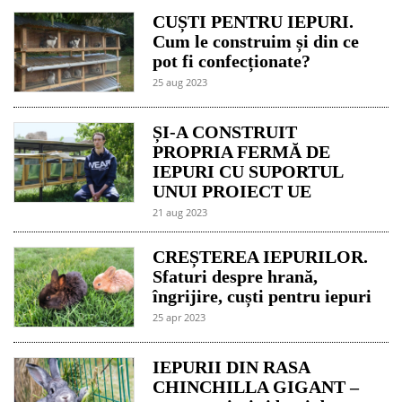
CUȘTI PENTRU IEPURI.
Cum le construim și din ce
pot fi confecționate?
25 aug 2023
ȘI-A CONSTRUIT
PROPRIA FERMĂ DE
IEPURI CU SUPORTUL
UNUI PROIECT UE
21 aug 2023
CREȘTEREA IEPURILOR.
Sfaturi despre hrană,
îngrijire, cuști pentru iepuri
25 apr 2023
IEPURII DIN RASA
CHINCHILLA GIGANT –