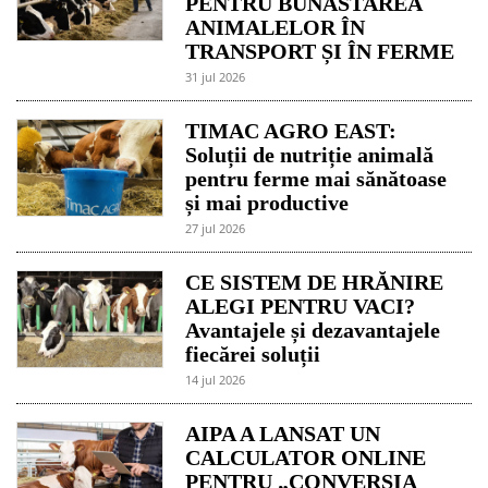
PENTRU BUNĂSTAREA
ANIMALELOR ÎN
TRANSPORT ȘI ÎN FERME
31 jul 2026
TIMAC AGRO EAST:
Soluții de nutriție animală
pentru ferme mai sănătoase
și mai productive
27 jul 2026
CE SISTEM DE HRĂNIRE
ALEGI PENTRU VACI?
Avantajele și dezavantajele
fiecărei soluții
14 jul 2026
AIPA A LANSAT UN
CALCULATOR ONLINE
PENTRU „CONVERSIA