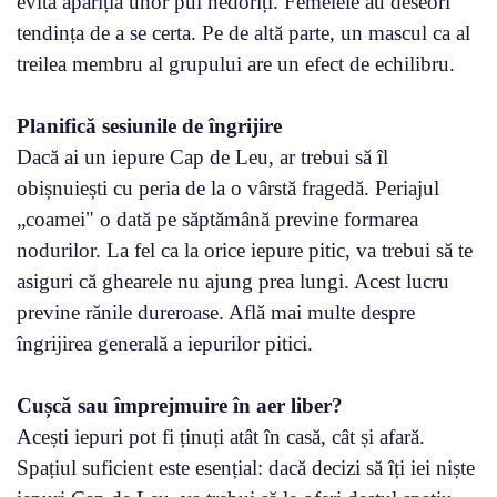
evita apariția unor pui nedoriți. Femelele au deseori
tendința de a se certa. Pe de altă parte, un mascul ca al
treilea membru al grupului are un efect de echilibru.
Planifică sesiunile de îngrijire
Dacă ai un iepure Cap de Leu, ar trebui să îl
obișnuiești cu peria de la o vârstă fragedă. Periajul
„coamei" o dată pe săptămână previne formarea
nodurilor. La fel ca la orice iepure pitic, va trebui să te
asiguri că ghearele nu ajung prea lungi. Acest lucru
previne rănile dureroase. Află mai multe despre
îngrijirea generală a iepurilor pitici.
Cușcă sau împrejmuire în aer liber?
Acești iepuri pot fi ținuți atât în casă, cât și afară.
Spațiul suficient este esențial: dacă decizi să îți iei niște