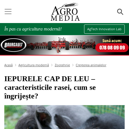
⚲
În pas cu agricultura modernă!
AgTech Innovation Lab
Acasă
Agricultura modernă
Zootehnie
Creșterea animalelor
IEPURELE CAP DE LEU –
caracteristicile rasei, cum se
îngrijește?