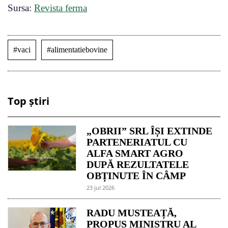
Sursa:
Revista ferma
#vaci
#alimentatiebovine
Top știri
„OBRII” SRL ÎȘI EXTINDE
PARTENERIATUL CU
ALFA SMART AGRO
DUPĂ REZULTATELE
OBȚINUTE ÎN CÂMP
23 jul 2026
RADU MUSTEAȚĂ,
PROPUS MINISTRU AL