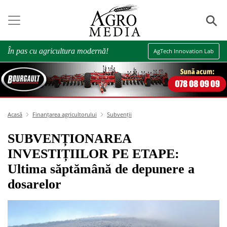
⚲
În pas cu agricultura modernă!
AgTech Innovation Lab
Acasă
Finanțarea agricultorului
Subvenții
SUBVENȚIONAREA
INVESTIȚIILOR PE ETAPE:
Ultima săptămână de depunere a
dosarelor