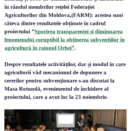
în rândul membrilor rețelei Federației
Agricultorilor din Moldova,(FARM): acestea sunt
câteva dintre rezultatele obținute în cadrul
proiectului ”
Sporirea transparenței și diminuarea
fenomenului coruptibil la obținerea subvențiilor în
agricultură în raionul Orhei”
.
Despre rezultatele activităților, dar și modul în care
agricultorii văd mecanismul de depunere a
cererilor pentru subvenționare s-au discutat la
Masa Rotundă, evenimentul de închidere al
proiectului, care a avut loc la 23 noiembrie.