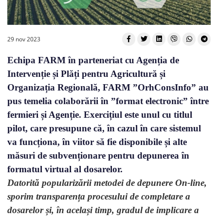
29 nov 2023
Echipa FARM în parteneriat cu Agenția de
Intervenție și Plăți pentru Agricultură și
Organizația Regională, FARM ”OrhConsInfo” au
pus temelia colaborării în ”format electronic” între
fermieri și Agenție. Exercițiul este unul cu titlul
pilot, care presupune că, în cazul în care sistemul
va funcționa, în viitor să fie disponibile și alte
măsuri de subvenționare pentru depunerea în
formatul virtual al dosarelor.
Datorită popularizării metodei de depunere On-line,
sporim transparența procesului de completare a
dosarelor și, în același timp, gradul de implicare a