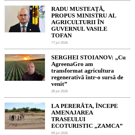
RADU MUSTEAȚĂ,
PROPUS MINISTRU AL
AGRICULTURII ÎN
GUVERNUL VASILE
TOFAN
17 jul 2026
SERGHEI STOIANOV: „Cu
AgreenaGro am
transformat agricultura
regenerativă într-o sursă de
venit”
28 jul 2026
LA PERERÂTA, ÎNCEPE
AMENAJAREA
TRASEULUI
ECOTURISTIC „ZAMCA”
09 jul 2026