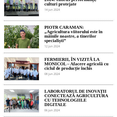
culturi protejate
14 jun 2024
PIOTR CARAMAN:
„Agricultura viitorului este în
mâinile noastre, a tinerilor
specialiști”
12 jun 2024
FERMIERII, ÎN VIZITĂ LA
MONICOL – Afacere agricolă cu
ciclul de producție închis
08 jun 2024
LABORATORUL DE INOVAȚII
CONECTEAZĂ AGRICULTURA
CU TEHNOLOGIILE
DIGITALE
06 jun 2024