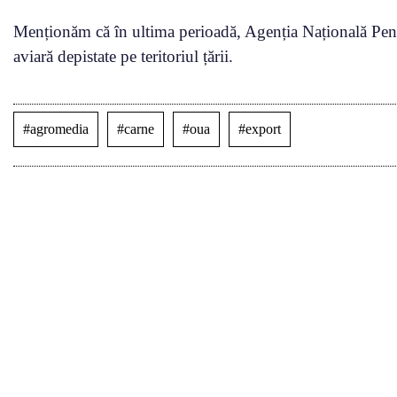
Menționăm că în ultima perioadă, Agenția Națională Pent
aviară depistate pe teritoriul țării.
#agromedia
#carne
#oua
#export