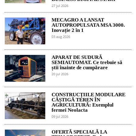
27 jul 2026
MECAGRO A LANSAT
AUTOPROPULSATA MSA 3000.
Inovație 2 în 1
03 aug 2026
APARAT DE SUDURĂ
SEMIAUTOMAT. Ce trebuie să
știi înainte de cumpărare
20 jul 2026
CONSTRUCȚIILE MODULARE
CÂȘTIGĂ TEREN ÎN
AGRICULTURĂ: Exemplul
fermei Neolacta
09 jul 2026
OFERTĂ SPECIALĂ LA