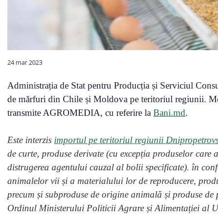
24 mar 2023
Administrația de Stat pentru Producția și Serviciul Con
de mărfuri din Chile și Moldova pe teritoriul regiunii. Mo
transmite AGROMEDIA, cu referire la
Bani.md
.
Este interzis
importul pe teritoriul regiunii Dnipropetr
de curte, produse derivate (cu excepția produselor care 
distrugerea agentului cauzal al bolii specificate). în co
animalelor vii și a materialului lor de reproducere, prod
precum și subproduse de origine animală și produse de p
Ordinul Ministerului Politicii Agrare și Alimentației al