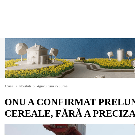
Acasă
Noutăți
Agricultura în Lume
ONU A CONFIRMAT PRELU
CEREALE, FĂRĂ A PRECIZ