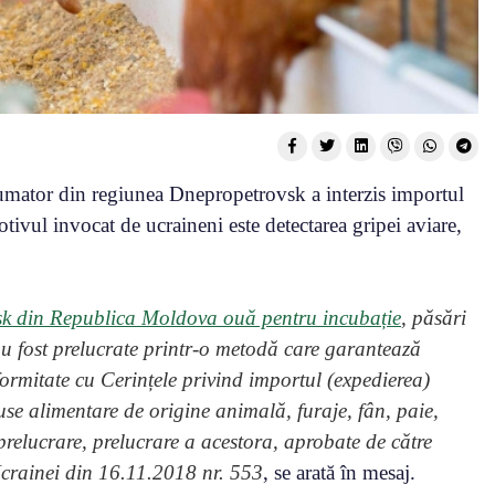
sumator din regiunea Dnepropetrovsk a interzis importul
tivul invocat de ucraineni este detectarea gripei aviare,
ovsk din Republica Moldova ouă pentru incubație
, păsări
au fost prelucrate printr-o metodă care garantează
nformitate cu Cerințele privind importul (expedierea)
use alimentare de origine animală, furaje, fân, paie,
relucrare, prelucrare a acestora, aprobate de către
 Ucrainei din 16.11.2018 nr. 553
, se arată în mesaj.