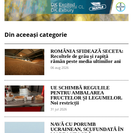
Din aceeași categorie
ROMÂNIA SFIDEAZĂ SECETA:
Recoltele de grâu și rapiță
rămân peste media ultimilor ani
06 aug 2026
UE SCHIMBĂ REGULILE
PENTRU AMBALAREA
FRUCTELOR ȘI LEGUMELOR.
Noi restricții
31 jul 2026
NAVĂ CU PORUMB
UCRAINEAN, SCUFUNDATĂ ÎN