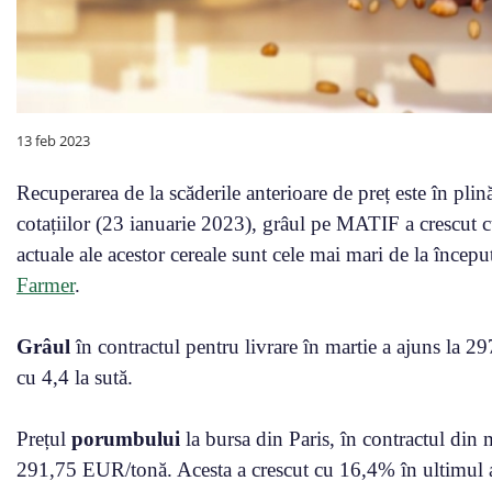
13 feb 2023
Recuperarea de la scăderile anterioare de preț este în pli
cotațiilor (23 ianuarie 2023), grâul pe MATIF a crescut cu
actuale ale acestor cereale sunt cele mai mari de la înc
Farmer
.
Grâul
în contractul pentru livrare în martie a ajuns la 2
cu 4,4 la sută.
Prețul
porumbului
la bursa din Paris, în contractul din ma
291,75 EUR/tonă. Acesta a crescut cu 16,4% în ultimul an