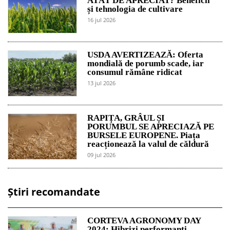
ATÂT DE APRECIAT? Beneficii
și tehnologia de cultivare
16 jul 2026
USDA AVERTIZEAZĂ: Oferta
mondială de porumb scade, iar
consumul rămâne ridicat
13 jul 2026
RAPIȚA, GRÂUL ȘI
PORUMBUL SE APRECIAZĂ PE
BURSELE EUROPENE. Piața
reacționează la valul de căldură
09 jul 2026
Știri recomandate
CORTEVA AGRONOMY DAY
2024: Hibrizi performanți,