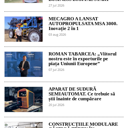
27 jul 2026
MECAGRO A LANSAT
AUTOPROPULSATA MSA 3000.
Inovație 2 în 1
03 aug 2026
ROMAN TABARCEA: „Viitorul
nostru este în exporturile pe
piața Uniunii Europene”
07 jul 2026
APARAT DE SUDURĂ
SEMIAUTOMAT. Ce trebuie să
știi înainte de cumpărare
20 jul 2026
CONSTRUCȚIILE MODULARE