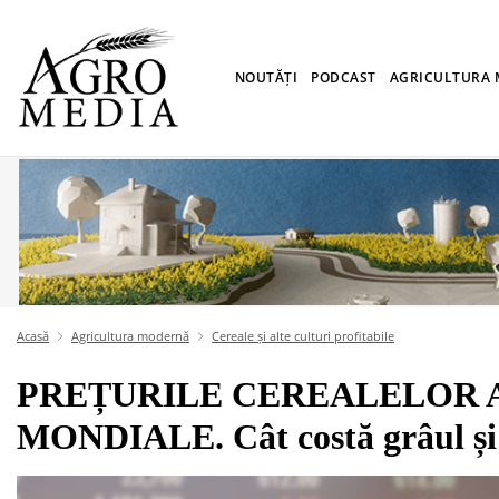
NOUTĂȚI
PODCAST
AGRICULTURA
Acasă
Agricultura modernă
Cereale și alte culturi profitabile
PREȚURILE CEREALELOR 
MONDIALE. Cât costă grâul ș