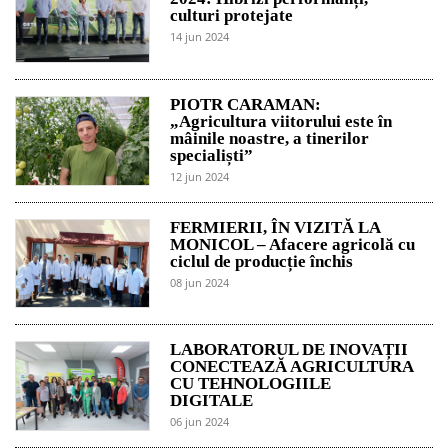
culturi protejate
14 jun 2024
PIOTR CARAMAN:
„Agricultura viitorului este în
mâinile noastre, a tinerilor
specialiști”
12 jun 2024
FERMIERII, ÎN VIZITĂ LA
MONICOL – Afacere agricolă cu
ciclul de producție închis
08 jun 2024
LABORATORUL DE INOVAȚII
CONECTEAZĂ AGRICULTURA
CU TEHNOLOGIILE
DIGITALE
06 jun 2024