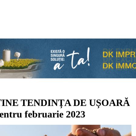
ȚINE TENDINȚA DE UȘOARĂ
tru februarie 2023