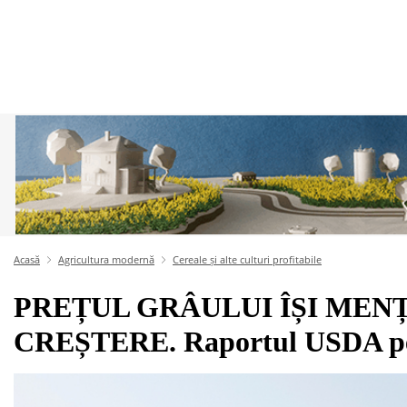
Acasă
Agricultura modernă
Cereale și alte culturi profitabile
PREȚUL GRÂULUI ÎȘI MEN
CREȘTERE. Raportul USDA pen