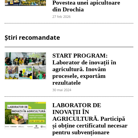
Povestea unei apicultoare
din Drochia
27 feb 2026
Știri recomandate
START PROGRAM:
Laborator de inovații în
agricultură. Inovăm
procesele, exportăm
rezultatele
30 mai 2024
LABORATOR DE
INOVAȚII ÎN
AGRICULTURĂ. Participă
și obține certificatul necesar
pentru subvenționare