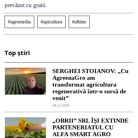
prevăzut cu gratii.
#agromedia
#apicultura
#albine
Top știri
SERGHEI STOIANOV: „Cu
AgreenaGro am
transformat agricultura
regenerativă într-o sursă de
venit”
28 jul 2026
„OBRII” SRL ÎȘI EXTINDE
PARTENERIATUL CU
ALFA SMART AGRO