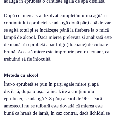
adaugă în eprubetă o cantitate egală de apă distilată.
După ce mierea s-a dizolvat complet în urma agitării
conţinutului eprubetei se adaugă două părţi apă de var,
se agită totul şi se încălzeşte până la fierbere la o mică
lampă de alcool. Dacă mierea prelevată şi analizată este
de mană, în eprubetă apar fulgi (flocoane) de culoare
brună. Această miere este improprie pentru iernare, ea
trebuind să fie înlocuită.
Metoda cu alcool
Într-o eprubetă se pun în părţi egale miere şi apă
distilată; după o uşoară încălzire a conţinutului
eprubetei, se adaugă 7-8 părţi alcool de 96°. Dacă
amestecul nu se tulbură este dovadă că mierea este
bună ca hrană de iarnă, în caz contrar, dacă lichidul se