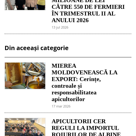
CĂTRE 550 DE FERMIERI
ÎN TRIMESTRUL II AL
ANULUI 2026
13 jul 2026
Din aceeași categorie
MIEREA
MOLDOVENEASCĂ LA
EXPORT: Cerințe,
controale și
responsabilitatea
apicultorilor
17 mar 2026
APICULTORII CER
REGULI LA IMPORTUL
ROIURILOR DE ALBINE