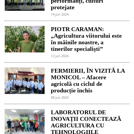
performanți, culturi
protejate
14 jun 2024
PIOTR CARAMAN:
„Agricultura viitorului este
în mâinile noastre, a
tinerilor specialiști”
12 jun 2024
FERMIERII, ÎN VIZITĂ LA
MONICOL – Afacere
agricolă cu ciclul de
producție închis
08 jun 2024
LABORATORUL DE
INOVAȚII CONECTEAZĂ
AGRICULTURA CU
TEHNOLOGIILE