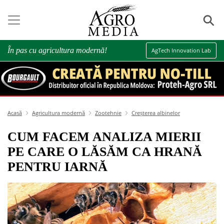
⚲
În pas cu agricultura modernă!
AgTech Innovation Lab
Acasă
Agricultura modernă
Zootehnie
Creșterea albinelor
CUM FACEM ANALIZA MIERII
PE CARE O LĂSĂM CA HRANĂ
PENTRU IARNĂ