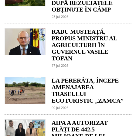
DUPĂ REZULTATELE
OBȚINUTE ÎN CÂMP
23 jul 2026
RADU MUSTEAȚĂ,
PROPUS MINISTRU AL
AGRICULTURII ÎN
GUVERNUL VASILE
TOFAN
17 jul 2026
LA PERERÂTA, ÎNCEPE
AMENAJAREA
TRASEULUI
ECOTURISTIC „ZAMCA”
09 jul 2026
AIPA A AUTORIZAT
PLĂȚI DE 442,5
MILIOANE DE LEI