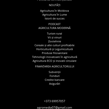
NOUTĂȚI
Agricultura în Moldova
Agricultura în Lume
Istorii de succes
PODCAST
AGRICULTURA MODERNĂ
Turism rural
Vii și vinuri
Zootehnie
Cereale și alte culturi profitabile
Horticultură și Legumicultură
Produse fitosanitare
Tehnologii inovatoare în agricultură
Agricultura ECO și inovatii circulare
FINANȚAREA AGRICULTORULUI
Subvenții
Fonduri
Credite bancare
Asigurări
+373 69957057
agromedia07@gmail.com