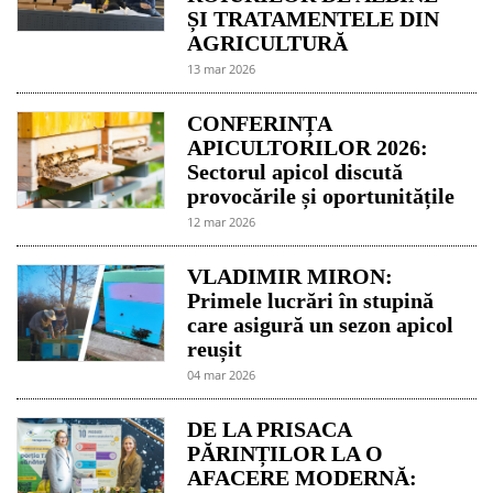
ȘI TRATAMENTELE DIN
AGRICULTURĂ
13 mar 2026
CONFERINȚA
APICULTORILOR 2026:
Sectorul apicol discută
provocările și oportunitățile
12 mar 2026
VLADIMIR MIRON:
Primele lucrări în stupină
care asigură un sezon apicol
reușit
04 mar 2026
DE LA PRISACA
PĂRINȚILOR LA O
AFACERE MODERNĂ: