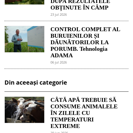
DUPĂ REZULTATELE
OBȚINUTE ÎN CÂMP
23 jul 2026
CONTROL COMPLET AL
BURUIENILOR ȘI
DĂUNĂTORILOR LA
PORUMB. Tehnologia
ADAMA
06 jul 2026
Din aceeași categorie
CÂTĂ APĂ TREBUIE SĂ
CONSUME ANIMALELE
ÎN ZILELE CU
TEMPERATURI
EXTREME
29 jun 2026