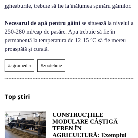
jgheaburile, trebuie să fie la înălțimea spinării găinilor.
Necesarul de apă pentru găini
se situează la nivelul a
250-280 ml/cap de pasăre. Apa trebuie să fie în
permanentă la temperatura de 12-15 ºC să fie mereu
proaspătă și curată.
#agromedia
#zootehnie
Top știri
CONSTRUCȚIILE
MODULARE CÂȘTIGĂ
TEREN ÎN
AGRICULTURĂ: Exemplul