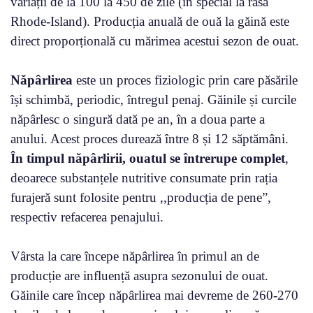
variații de la 100 la 450 de zile (în special la rasa
Rhode-Island). Producția anuală de ouă la găină este
direct proporțională cu mărimea acestui sezon de ouat.
Năpârlirea
este un proces fiziologic prin care păsările
își schimbă, periodic, întregul penaj. Găinile și curcile
năpârlesc o singură dată pe an, în a doua parte a
anului. Acest proces durează între 8 și 12 săptămâni.
În timpul năpârlirii, ouatul se întrerupe complet
,
deoarece substanțele nutritive consumate prin rația
furajeră sunt folosite pentru ,,producția de pene”,
respectiv refacerea penajului.
Vârsta la care începe năpârlirea în primul an de
producție are influență asupra sezonului de ouat.
Găinile care încep năpârlirea mai devreme de 260-270