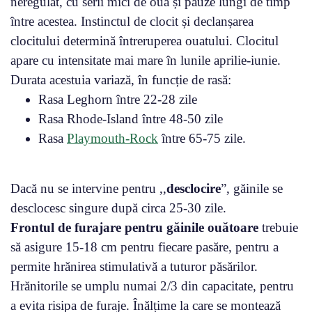
neregulat, cu serii mici de ouă și pauze lungi de timp
între acestea. Instinctul de clocit și declanșarea
clocitului determină întreruperea ouatului. Clocitul
apare cu intensitate mai mare în lunile aprilie-iunie.
Durata acestuia variază, în funcție de rasă:
Rasa Leghorn între 22-28 zile
Rasa Rhode-Island între 48-50 zile
Rasa
Playmouth-Rock
între 65-75 zile.
Dacă nu se intervine pentru ,,
desclocire
”, găinile se
desclocesc singure după circa 25-30 zile.
Frontul de furajare pentru găinile ouătoare
trebuie
să asigure 15-18 cm pentru fiecare pasăre, pentru a
permite hrănirea stimulativă a tuturor păsărilor.
Hrănitorile se umplu numai 2/3 din capacitate, pentru
a evita risipa de furaje. Înălțime la care se montează