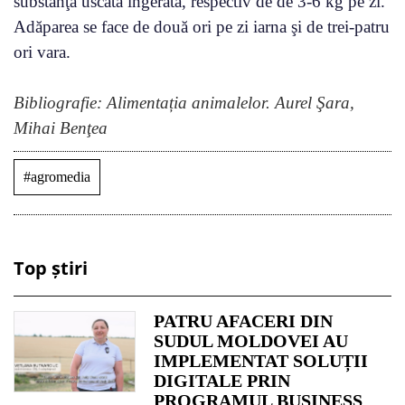
substanţă uscată îngerată, respectiv de de 3-6 kg pe zi.
Adăparea se face de două ori pe zi iarna şi de trei-patru
ori vara.
Bibliografie: Alimentația animalelor. Aurel Şara,
Mihai Benţea
#agromedia
Top știri
PATRU AFACERI DIN
SUDUL MOLDOVEI AU
IMPLEMENTAT SOLUȚII
DIGITALE PRIN
PROGRAMUL BUSINESS