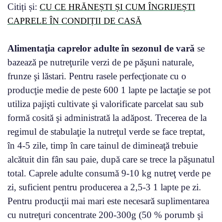
Citiți și:
CU CE HRĂNEȘTI ȘI CUM ÎNGRIJEȘTI
CAPRELE ÎN CONDIȚII DE CASĂ
Alimentaţia caprelor adulte în sezonul de vară
se
bazează pe nutreţurile verzi de pe păşuni naturale,
frunze şi lăstari. Pentru rasele perfecţionate cu o
producţie medie de peste 600 1 lapte pe lactaţie se pot
utiliza pajişti cultivate şi valorificate parcelat sau sub
formă cosită şi administrată la adăpost. Trecerea de la
regimul de stabulaţie la nutreţul verde se face treptat,
în 4-5 zile, timp în care tainul de dimineaţă trebuie
alcătuit din fân sau paie, după care se trece la păşunatul
total. Caprele adulte consumă 9-10 kg nutreţ verde pe
zi, suficient pentru producerea a 2,5-3 1 lapte pe zi.
Pentru producţii mai mari este necesară suplimentarea
cu nutreţuri concentrate 200-300g (50 % porumb şi