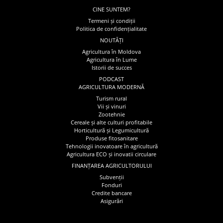
CINE SUNTEM?
Termeni și condiții
Politica de confidențialitate
NOUTĂȚI
Agricultura în Moldova
Agricultura în Lume
Istorii de succes
PODCAST
AGRICULTURA MODERNĂ
Turism rural
Vii și vinuri
Zootehnie
Cereale și alte culturi profitabile
Horticultură și Legumicultură
Produse fitosanitare
Tehnologii inovatoare în agricultură
Agricultura ECO și inovatii circulare
FINANȚAREA AGRICULTORULUI
Subvenții
Fonduri
Credite bancare
Asigurări