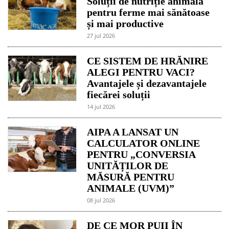
Soluții de nutriție animală
pentru ferme mai sănătoase
și mai productive
27 jul 2026
CE SISTEM DE HRĂNIRE
ALEGI PENTRU VACI?
Avantajele și dezavantajele
fiecărei soluții
14 jul 2026
AIPA A LANSAT UN
CALCULATOR ONLINE
PENTRU „CONVERSIA
UNITĂȚILOR DE
MĂSURĂ PENTRU
ANIMALE (UVM)”
08 jul 2026
DE CE MOR PUII ÎN