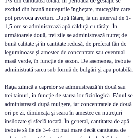
1/3 din cantitatea totală. În perioada de gestaţie se
exclud din hrană nutreţurile îngheţate, mucegăite care
pot provoca avorturi. După fătare, la un interval de 1-
1,5 ore se administrează apă călduţă cu tărâţe. În
următoarele două, trei zile se administrează nutreţ de
bună calitate şi în cantitate redusă, de preferat fân de
leguminoase şi amestec de concentrate sau eventual
masă verde, în funcţie de sezon. De asemenea, trebuie
administrată sarea sub formă de bulgări şi apa potabilă.
Raţia zilnică a caprelor se administrează în două sau
trei tainuri, în funcţie de starea lor fiziologică. Fânul se
administrează după mulgere, iar concentratele de două
ori pe zi, dimineaţa şi seara în amestec cu nutreţuri
însilozate şi sfeclă tocată. În general, cantitatea de apă
trebuie să fie de 3-4 ori mai mare decât cantitatea de