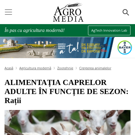
⚲
În pas cu agricultura modernă!
AgTech Innovation Lab
Acasă
Agricultura modernă
Zootehnie
Creșterea animalelor
ALIMENTAȚIA CAPRELOR
ADULTE ÎN FUNCȚIE DE SEZON:
Rații