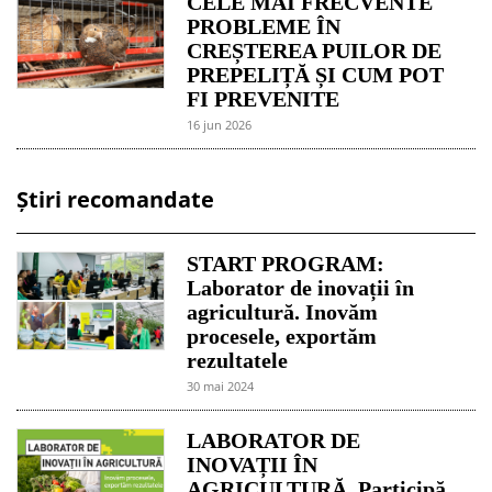
CELE MAI FRECVENTE
PROBLEME ÎN
CREȘTEREA PUILOR DE
PREPELIȚĂ ȘI CUM POT
FI PREVENITE
16 jun 2026
Știri recomandate
START PROGRAM:
Laborator de inovații în
agricultură. Inovăm
procesele, exportăm
rezultatele
30 mai 2024
LABORATOR DE
INOVAȚII ÎN
AGRICULTURĂ. Participă