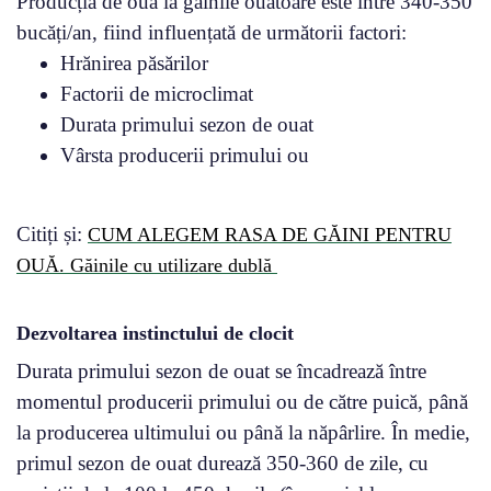
Producția de oua la găinile ouătoare este între 340-350
bucăți/an, fiind influențată de următorii factori:
Hrănirea păsărilor
Factorii de microclimat
Durata primului sezon de ouat
Vârsta producerii primului ou
Citiți și:
CUM ALEGEM RASA DE GĂINI PENTRU
OUĂ. Găinile cu utilizare dublă
Dezvoltarea instinctului de clocit
Durata primului sezon de ouat se încadrează între
momentul producerii primului ou de către puică, până
la producerea ultimului ou până la năpârlire. În medie,
primul sezon de ouat durează 350-360 de zile, cu