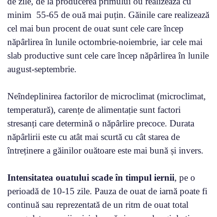
de zile, de la producerea primului ou realizează cu
minim 55-65 de ouă mai puțin. Găinile care realizează
cel mai bun procent de ouat sunt cele care încep
năpârlirea în lunile octombrie-noiembrie, iar cele mai
slab productive sunt cele care încep năpârlirea în lunile
august-septembrie.
Neîndeplinirea factorilor de microclimat (microclimat,
temperatură), carențe de alimentație sunt factori
stresanți care determină o năpârlire precoce. Durata
năpârlirii este cu atât mai scurtă cu cât starea de
întreținere a găinilor ouătoare este mai bună și invers.
Intensitatea ouatului scade în timpul iernii
, pe o
perioadă de 10-15 zile. Pauza de ouat de iarnă poate fi
continuă sau reprezentată de un ritm de ouat total