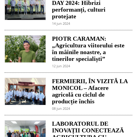
DAY 2024: Hibrizi
performanți, culturi
protejate
14 jun 2024
PIOTR CARAMAN:
„Agricultura viitorului este
în mâinile noastre, a
tinerilor specialiști”
12 jun 2024
FERMIERII, ÎN VIZITĂ LA
MONICOL – Afacere
agricolă cu ciclul de
producție închis
08 jun 2024
LABORATORUL DE
INOVAȚII CONECTEAZĂ
AGRICULTURA CU