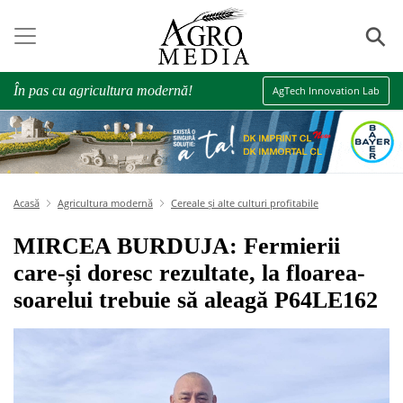
⚲
În pas cu agricultura modernă!
AgTech Innovation Lab
Acasă
Agricultura modernă
Cereale și alte culturi profitabile
MIRCEA BURDUJA: Fermierii
care-și doresc rezultate, la floarea-
soarelui trebuie să aleagă P64LE162