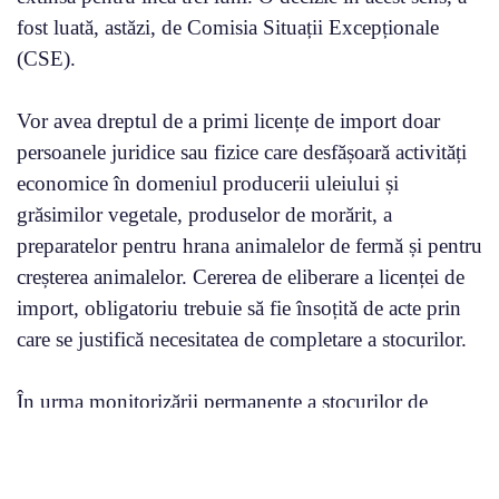
fost luată, astăzi, de Comisia Situații Excepționale
(CSE).
Vor avea dreptul de a primi licențe de import doar
persoanele juridice sau fizice care desfășoară activități
economice în domeniul producerii uleiului și
grăsimilor vegetale, produselor de morărit, a
preparatelor pentru hrana animalelor de fermă și pentru
creșterea animalelor. Cererea de eliberare a licenței de
import, obligatoriu trebuie să fie însoțită de acte prin
care se justifică necesitatea de completare a stocurilor.
În urma monitorizării permanente a stocurilor de
cereale de către ministerul Agriculturii și Industriei
Alimentare, s-a solicitat dispunerea importului grâului,
porumbului și semințelor de floarea-soarelui doar prin