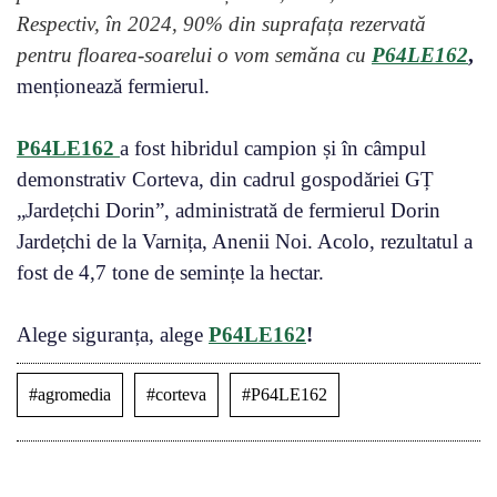
Respectiv, în 2024, 90% din suprafața rezervată
pentru floarea-soarelui o vom semăna cu
P64LE162
,
menționează fermierul.
P64LE162
a fost hibridul campion și în câmpul
demonstrativ Corteva, din cadrul gospodăriei GȚ
„Jardețchi Dorin”, administrată de fermierul Dorin
Jardețchi de la Varnița, Anenii Noi. Acolo, rezultatul a
fost de 4,7 tone de semințe la hectar.
Alege siguranța, alege
P64LE162
!
#agromedia
#corteva
#P64LE162