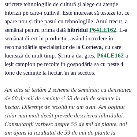
strictețe tehnologiile de cultură și alege cu atenție
hibrizii pe care-i cultivă. Este interesat să testeze tot ce
apare nou și ține pasul cu tehnologiile. Anul trecut, a
semănat pentru prima dată
hibridul
P64LE162
. L-a
semănat direct în producție, având încredere în
recomandările specialiștilor de la
Corteva
, cu care
lucrează de mult timp. Și nu a dat greș,
P64LE162
a
ieșit campion pe recolte în gospodăria sa cu peste 4
tone de semințe la hectar, în an secetos.
Am ales să testăm 2 scheme de semănat: cu densitatea
de 60 de mii de semințe și 63 de mii de semințe la
hectar. Diferențe de recoltă nu am avut. Am obținut
chiar mai mult decât prevede descrierea hibridului.
Consultanții vorbesc despre 55 de mii de plante, noi
am ajuns la rezultatul de 59 de mii de plante la