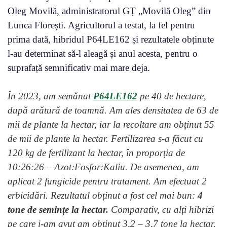
Oleg Movilă, administratorul GȚ „Movilă Oleg” din
Lunca Florești. Agricultorul a testat, la fel pentru
prima dată, hibridul P64LE162 și rezultatele obținute
l-au determinat să-l aleagă și anul acesta, pentru o
suprafață semnificativ mai mare deja.
În 2023, am semănat
P64LE162
pe 40 de hectare,
după arătură de toamnă. Am ales densitatea de 63 de
mii de plante la hectar, iar la recoltare am obținut 55
de mii de plante la hectar. Fertilizarea s-a făcut cu
120 kg de fertilizant la hectar, în proporția de
10:26:26 – Azot:Fosfor:Kaliu. De asemenea, am
aplicat 2 fungicide pentru tratament. Am efectuat 2
erbicidări. Rezultatul obținut a fost cel mai bun:
4
tone de semințe la hectar.
Comparativ, cu alți hibrizi
pe care i-am avut am obținut 3,2 – 3,7 tone la hectar.