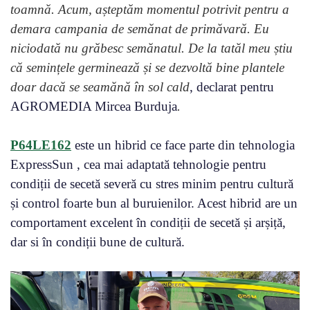
toamnă. Acum, așteptăm momentul potrivit pentru a
demara campania de semănat de primăvară. Eu
niciodată nu grăbesc semănatul. De la tatăl meu știu
că semințele germinează și se dezvoltă bine plantele
doar dacă se seamănă în sol cald
, declarat pentru
AGROMEDIA Mircea Burduja
.
P64LE162
este un hibrid ce face parte din tehnologia
ExpressSun , cea mai adaptată tehnologie pentru
condiții de secetă severă cu stres minim pentru cultură
și control foarte bun al buruienilor. Acest hibrid are un
comportament excelent în condiții de secetă și arșiță,
dar si în condiții bune de cultură.