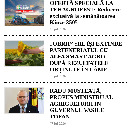
OFERTĂ SPECIALĂ LA
TEHAGROFEST: Reducere
exclusivă la semănătoarea
Kinze 3505
15 jul 2026
„OBRII” SRL ÎȘI EXTINDE
PARTENERIATUL CU
ALFA SMART AGRO
DUPĂ REZULTATELE
OBȚINUTE ÎN CÂMP
23 jul 2026
RADU MUSTEAȚĂ,
PROPUS MINISTRU AL
AGRICULTURII ÎN
GUVERNUL VASILE
TOFAN
17 jul 2026