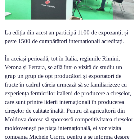
La ediția din acest an participă 1100 de expozanți, și
peste 1500 de cumpărători internaționali acreditați.
În aceiași perioadă, tot în Italia, regiunile Rimini,
Verona și Ferrara, se află într-o vizită de studiu un
grup un grup de opt producători și exportatori de
fructe în cadrul căreia urmează să se familiarizeze cu
experiența fermierilor italieni de producere a cireșelor,
care sunt printre liderii internaționali în producerea
cireșelor de calitate înaltă. Pentru că agricultorii din
Moldova doresc să sporească competitivitatea cireșelor
moldovenești pe piața internațională, ei vor vizita
compania Michele Giorri, pentru a se informa despre