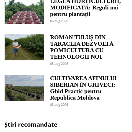
LEGEA HORTICULTURII,
MODIFICATĂ: Reguli noi
pentru plantații
05 aug 2026
ROMAN TULUȘ DIN
TARACLIA DEZVOLTĂ
POMICULTURA CU
TEHNOLOGII NOI
05 aug 2026
CULTIVAREA AFINULUI
SIBERIAN ÎN GHIVECI:
Ghid Practic pentru
Republica Moldova
03 aug 2026
Știri recomandate