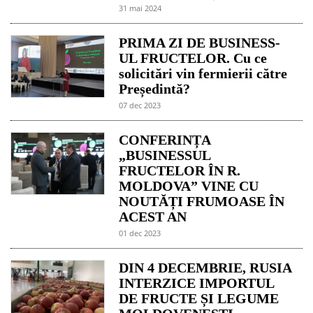
31 mai 2024
PRIMA ZI DE BUSINESS-
UL FRUCTELOR. Cu ce
solicitări vin fermierii către
Președintă?
07 dec 2023
CONFERINȚA
„BUSINESSUL
FRUCTELOR ÎN R.
MOLDOVA” VINE CU
NOUTĂȚI FRUMOASE ÎN
ACEST AN
01 dec 2023
DIN 4 DECEMBRIE, RUSIA
INTERZICE IMPORTUL
DE FRUCTE ȘI LEGUME