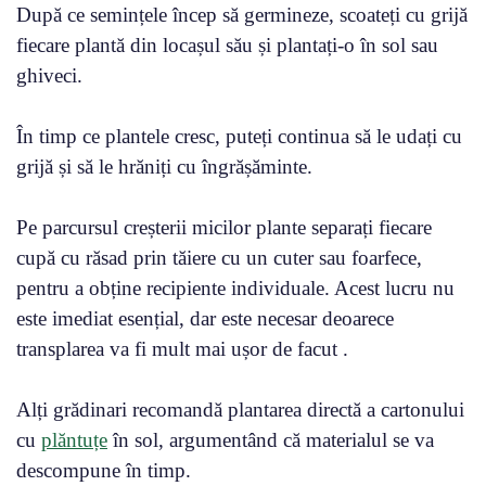
După ce semințele încep să germineze, scoateți cu grijă
fiecare plantă din locașul său și plantați-o în sol sau
ghiveci.
În timp ce plantele cresc, puteți continua să le udați cu
grijă și să le hrăniți cu îngrășăminte.
Pe parcursul creșterii micilor plante separați fiecare
cupă cu răsad prin tăiere cu un cuter sau foarfece,
pentru a obține recipiente individuale. Acest lucru nu
este imediat esențial, dar este necesar deoarece
transplarea va fi mult mai ușor de facut .
Alți grădinari recomandă plantarea directă a cartonului
cu
plăntuțe
în sol, argumentând că materialul se va
descompune în timp.