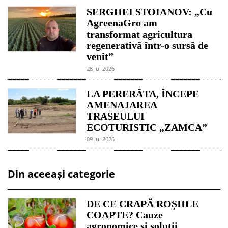
SERGHEI STOIANOV: „Cu
AgreenaGro am
transformat agricultura
regenerativă într-o sursă de
venit”
28 jul 2026
LA PERERÂTA, ÎNCEPE
AMENAJAREA
TRASEULUI
ECOTURISTIC „ZAMCA”
09 jul 2026
Din aceeași categorie
DE CE CRAPĂ ROȘIILE
COAPTE? Cauze
agronomice și soluții