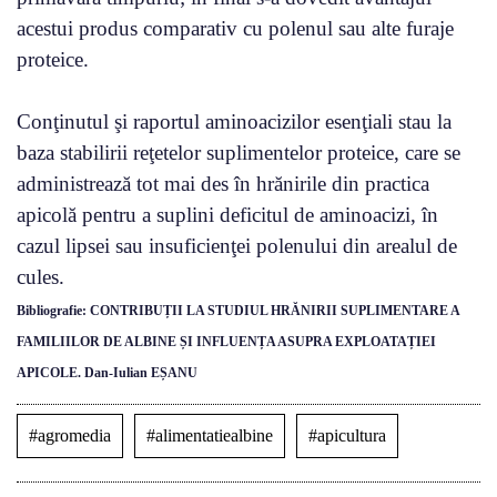
acestui produs comparativ cu polenul sau alte furaje
proteice.
Conţinutul şi raportul aminoacizilor esenţiali stau la
baza stabilirii reţetelor suplimentelor proteice, care se
administrează tot mai des în hrănirile din practica
apicolă pentru a suplini deficitul de aminoacizi, în
cazul lipsei sau insuficienţei polenului din arealul de
cules.
Bibliografie: CONTRIBUȚII LA STUDIUL HRĂNIRII SUPLIMENTARE A
FAMILIILOR DE ALBINE ȘI INFLUENȚA ASUPRA EXPLOATAȚIEI
APICOLE. Dan-Iulian EȘANU
#agromedia
#alimentatiealbine
#apicultura