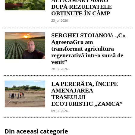
DUPĂ REZULTATELE
OBȚINUTE ÎN CÂMP
23 jul 2026
SERGHEI STOIANOV: „Cu
AgreenaGro am
transformat agricultura
regenerativă într-o sursă de
venit”
28 jul 2026
LA PERERÂTA, ÎNCEPE
AMENAJAREA
TRASEULUI
ECOTURISTIC „ZAMCA”
09 jul 2026
Din aceeași categorie