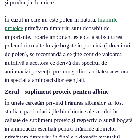
şi producţia de miere.
În cazul în care nu este polen în natură,
hrănirile
proteice
primăvara timpuriu sunt deosebit de
importante. Foarte important este ca la substituirea
polenului cu alte furaje bogate în proteină (înlocuitori
de polen), se recomandă a se ţine cont de valoarea
nutritivă a acestora ce derivă din spectrul de
aminoacizi prezenţi, precum şi din cantitatea acestora,
în special a aminoacizilor esenţiali.
Zerul - supliment proteic pentru albine
În unele cercetări privind hrănirea albinelor au fost
studiate particularităţile biochimice ale zerului în
calitate de supliment proteic şi respectiv o sursă bogată
în aminoacizi esenţiali pentru hrănirile albinelor
primăvara timpuriu; în final s-a dovedit avantajul