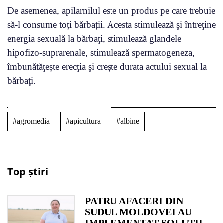
De asemenea, apilarnilul este un produs pe care trebuie
să-l consume toți bărbații. Acesta stimulează şi întreţine
energia sexuală la bărbaţi, stimulează glandele
hipofizo-suprarenale, stimulează spermatogeneza,
îmbunătăţește erecţia şi crește durata actului sexual la
bărbaţi.
#agromedia
#apicultura
#albine
Top știri
PATRU AFACERI DIN
SUDUL MOLDOVEI AU
IMPLEMENTAT SOLUȚII