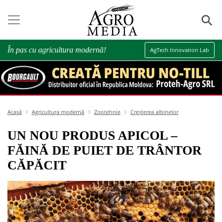
⚲
În pas cu agricultura modernă!
AgTech Innovation Lab
Acasă
Agricultura modernă
Zootehnie
Creșterea albinelor
UN NOU PRODUS APICOL –
FĂINĂ DE PUIET DE TRÂNTOR
CĂPĂCIT