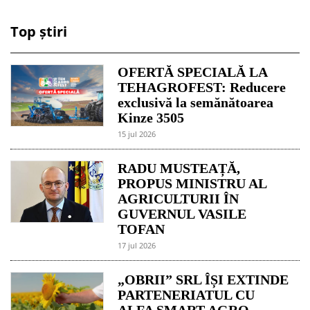
Top știri
OFERTĂ SPECIALĂ LA
TEHAGROFEST: Reducere
exclusivă la semănătoarea
Kinze 3505
15 jul 2026
RADU MUSTEAȚĂ,
PROPUS MINISTRU AL
AGRICULTURII ÎN
GUVERNUL VASILE
TOFAN
17 jul 2026
„OBRII” SRL ÎȘI EXTINDE
PARTENERIATUL CU
ALFA SMART AGRO