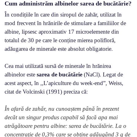
Cum administrăm albinelor sarea de bucătărie?
În condițiile în care din siropul de zahăr, utilizat în
mod frecvent în hrănirile de stimulare a familiilor de
albine, lipsesc aproximativ 17 microelemente din
totalul de 30 pe care le conține mierea polifloră,
adăugarea de minerale este absolut obligatorie.
Cea mai utilizată sursă de minerale în hrănirea
albinelor este
sarea de bucătărie
(NaCl). Legat de
acest aspect, în ,,L’apiculture du week-end”, Weiss,
citat de Volcinski (1991) preciza că:
În afară de zahăr, nu cunoaștem până în prezent
decăt un singur produs capabil să facă apa mai
atrăgătoare pentru albine: sarea de bucătărie. La o
concentrație de 0,3% care se obține adăugând 3 g de