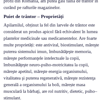
profil din România, am putea găsi făina de trântor în
curând pe rafturile magazinelor.
Puiet de trântor – Proprietăți
Apilarnilul, obținut la fel din larvele de trântor este
considerat un produs apicol fără echivalent în lumea
plantelor medicinale sau medicamentelor. Are foarte
multe proprietăți: este antiviral, biostimulant, măreşte
puterea sistemului imun, îmbunătăţeşte memoria,
măreşte performanţele intelectuale la copii,
îmbunătăţeşte neuro-psiho-motricitatea la copii,
măreşte apetitul, măreşte energia organismului,
vitalitatea şi puterea regenerativă, măreşte rezistenţa
generală a organismului la boli, mărește masa
musculară la bărbaţi, are rol nutritiv, dietetic, psiho–
stimulant.