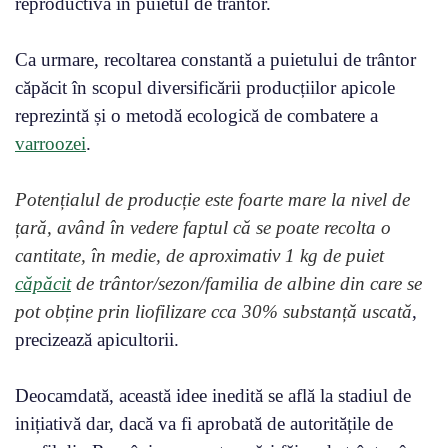
reproductivă în puietul de trântor.
Ca urmare, recoltarea constantă a puietului de trântor
căpăcit în scopul diversificării producțiilor apicole
reprezintă și o metodă ecologică de combatere a
varroozei
.
Potențialul de producție este foarte mare la nivel de
țară, având în vedere faptul că se poate recolta o
cantitate, în medie, de aproximativ 1 kg de puiet
căpăcit
de trântor/sezon/familia de albine din care se
pot obține prin liofilizare cca 30% substanță uscată
,
precizează apicultorii.
Deocamdată, această idee inedită se află la stadiul de
inițiativă dar, dacă va fi aprobată de autoritățile de