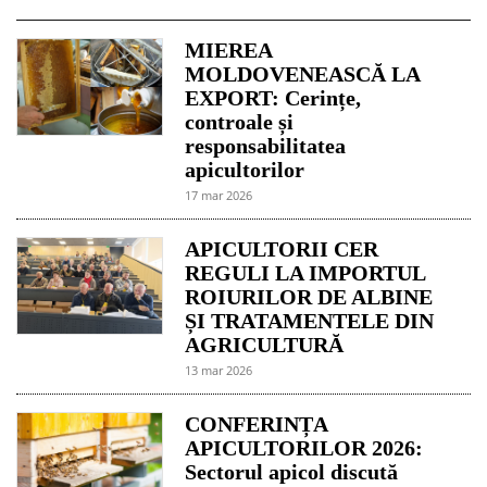
MIEREA
MOLDOVENEASCĂ LA
EXPORT: Cerințe,
controale și
responsabilitatea
apicultorilor
17 mar 2026
APICULTORII CER
REGULI LA IMPORTUL
ROIURILOR DE ALBINE
ȘI TRATAMENTELE DIN
AGRICULTURĂ
13 mar 2026
CONFERINȚA
APICULTORILOR 2026:
Sectorul apicol discută