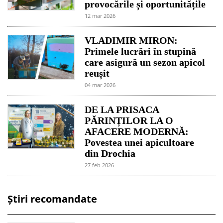
provocările și oportunitățile
12 mar 2026
VLADIMIR MIRON:
Primele lucrări în stupină
care asigură un sezon apicol
reușit
04 mar 2026
DE LA PRISACA
PĂRINȚILOR LA O
AFACERE MODERNĂ:
Povestea unei apicultoare
din Drochia
27 feb 2026
Știri recomandate