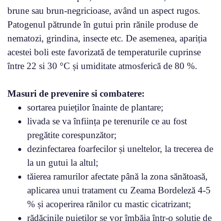
brune sau brun-negricioase, având un aspect rugos.
Patogenul pătrunde în gutui prin rănile produse de
nematozi, grindina, insecte etc. De asemenea, apariția
acestei boli este favorizată de temperaturile cuprinse
între 22 si 30 °C și umiditate atmosferică de 80 %.
Masuri de prevenire si combatere:
sortarea puieților înainte de plantare;
livada se va înființa pe terenurile ce au fost
pregătite corespunzător;
dezinfectarea foarfecilor și uneltelor, la trecerea de
la un gutui la altul;
tăierea ramurilor afectate până la zona sănătoasă,
aplicarea unui tratament cu Zeama Bordeleză 4-5
% și acoperirea rănilor cu mastic cicatrizant;
rădăcinile puieților se vor îmbăia într-o soluție de