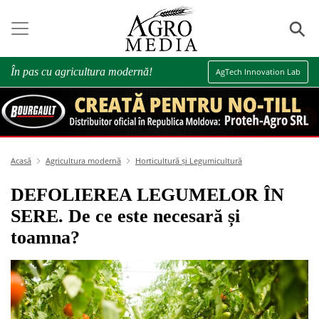
⚲
În pas cu agricultura modernă!
AgTech Innovation Lab
Acasă
Agricultura modernă
Horticultură și Legumicultură
DEFOLIEREA LEGUMELOR ÎN
SERE. De ce este necesară și
toamna?