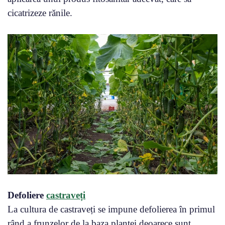
cicatrizeze rănile.
Defoliere
castraveți
La cultura de castraveți se impune defolierea în primul
rând a frunzelor de la baza plantei deoarece sunt