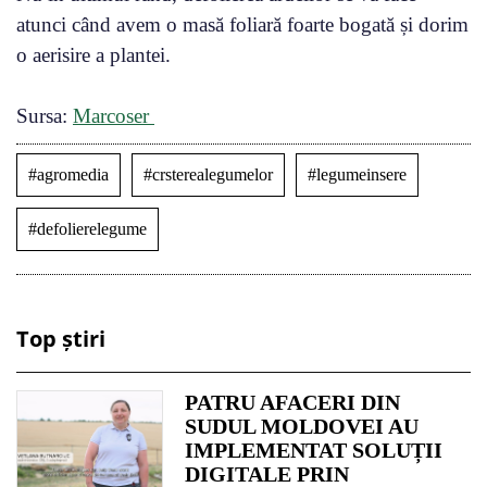
atunci când avem o masă foliară foarte bogată și dorim
o aerisire a plantei.
Sursa:
Marcoser
#agromedia
#crsterealegumelor
#legumeinsere
#defolierelegume
Top știri
PATRU AFACERI DIN
SUDUL MOLDOVEI AU
IMPLEMENTAT SOLUȚII
DIGITALE PRIN