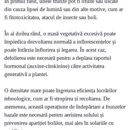
În primul rând, unele frunze pot fi ofilite sau uscate
din cauza lipsei de lumină sau din alte motive, cum ar
fi fitotoxicitatea, atacul de insecte sau boli.
În al doilea rând, o masă vegetativă excesivă poate
împiedica dezvoltarea normală a inflorescențelor și
poate întârzia înflorirea și legarea. În acest caz,
defolierea este necesară pentru a deplasa raportul
hormonal (auxine-citokinine) către activitatea
generativă a plantei.
O densitate mare poate îngreuna eficiența lucrărilor
tehnologice, cum ar fi stropirea și recoltarea. De
asemenea, această operațiune de îndepărtare a frunzelor
bazale este necesară pentru aerisirea solului și
prevenirea apariției bolilor, mai ales în solariile cu