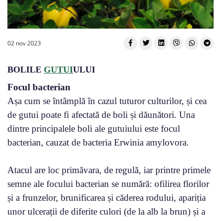
02 nov 2023
BOLILE
GUTUI
ULUI
Focul bacterian
Așa cum se întâmplă în cazul tuturor culturilor, și cea
de gutui poate fi afectată de boli și dăunători. Una
dintre principalele boli ale gutuiului este focul
bacterian, cauzat de bacteria Erwinia amylovora.
Atacul are loc primăvara, de regulă, iar printre primele
semne ale focului bacterian se numără: ofilirea florilor
și a frunzelor, brunificarea și căderea rodului, apariția
unor ulcerații de diferite culori (de la alb la brun) și a