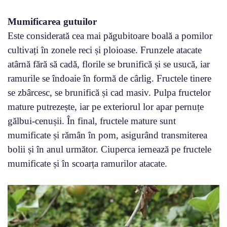
Mumificarea gutuilor
Este considerată cea mai păgubitoare boală a pomilor
cultivați în zonele reci și ploioase. Frunzele atacate
atârnă fără să cadă, florile se brunifică și se usucă, iar
ramurile se îndoaie în formă de cârlig. Fructele tinere
se zbârcesc, se brunifică și cad masiv. Pulpa fructelor
mature putrezește, iar pe exteriorul lor apar pernuțe
gălbui-cenușii. În final, fructele mature sunt
mumificate și rămân în pom, asigurând transmiterea
bolii și în anul următor. Ciuperca iernează pe fructele
mumificate și în scoarța ramurilor atacate.