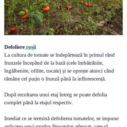
Defoliere
roșii
La cultura de tomate se îndepărtează în primul rând
frunzele începând de la bază (cele îmbătrânite,
îngălbenite, ofilite, uscate) și se oprește atunci când
rămâne cel puțin o frunză până la inflorescență.
După recoltarea unui etaj întreg se poate defolia
complet până la etajul respectiv.
Imediat ce se termină defolierea tomatelor, se impune
aplicarea unui produs fitosanitar adecvat, care să