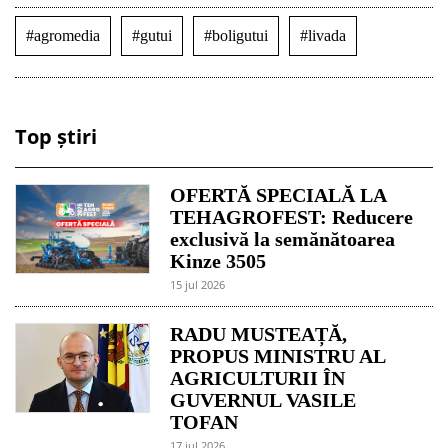
#agromedia
#gutui
#boligutui
#livada
Top știri
OFERTĂ SPECIALĂ LA
TEHAGROFEST: Reducere
exclusivă la semănătoarea
Kinze 3505
15 jul 2026
RADU MUSTEAȚĂ,
PROPUS MINISTRU AL
AGRICULTURII ÎN
GUVERNUL VASILE
TOFAN
17 jul 2026