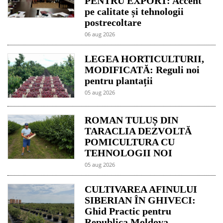
PENTRU EXPORT: Accent
pe calitate și tehnologii
postrecoltare
06 aug 2026
LEGEA HORTICULTURII,
MODIFICATĂ: Reguli noi
pentru plantații
05 aug 2026
ROMAN TULUȘ DIN
TARACLIA DEZVOLTĂ
POMICULTURA CU
TEHNOLOGII NOI
05 aug 2026
CULTIVAREA AFINULUI
SIBERIAN ÎN GHIVECI:
Ghid Practic pentru
Republica Moldova