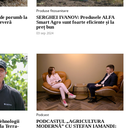
Produse fitosanitare
de porumb la
SERGHEI IVANOV: Produsele ALFA
severă
Smart Agro sunt foarte eficiente și la
preț bun
03 sep 2024
Podcast
hnologii
PODCASTUL „AGRICULTURA
la Terra-
MODERNĂ” CU ȘTEFAN IAMANDI: