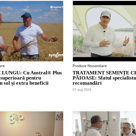
are
Produse fitosanitare
UNGU: Cu Austral® Plus
TRATAMENT SEMINȚE C
 superioară pentru
PĂIOASE: Sfatul specialistu
n sol și extra beneficii
recomandări
01 aug 2024