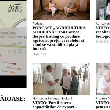
Podcast
Agricultur
PODCAST „AGRICULTURA
VIDEO:
MODERNĂ”: Ion Cornea,
recolte
despre trading cu produse
biologi
agricole, prețul cerealelor și
24 jul 2024
când se va stabiliza piața
internă
30 jul 2024
ĂIOASE:
Horticultură și Legumicultură
Produse fi
VIDEO: Fortificarea
VIDEO: 
capacităților de export -
pentru 