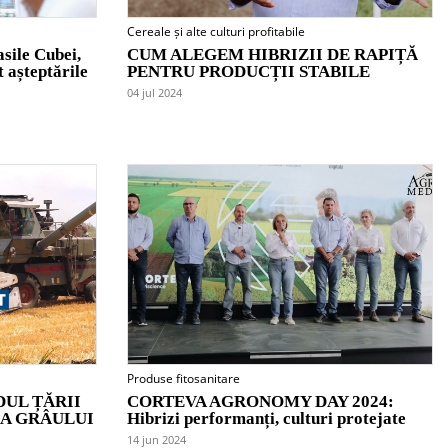
Cereale și alte culturi profitabile
sile Cubei,
CUM ALEGEM HIBRIZII DE RAPIȚĂ
t așteptările
PENTRU PRODUCȚII STABILE
04 jul 2024
Produse fitosanitare
DUL ȚĂRII
CORTEVA AGRONOMY DAY 2024:
A GRÂULUI
Hibrizi performanți, culturi protejate
14 jun 2024