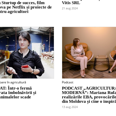
 Sturtup de succes, film
Vitis SRL
a pe Netflix și proiecte de
21 aug 2024
tru agricultori
oare în agricultură
Podcast
: Într-o fermă
PODCAST „AGRICULTUR
 rata îmbolnăvirii și
MODERNĂ”: Mariana Rufa
 animalelor scade
realizările EBA, provocăril
din Moldova și cine o inspir
13 aug 2024