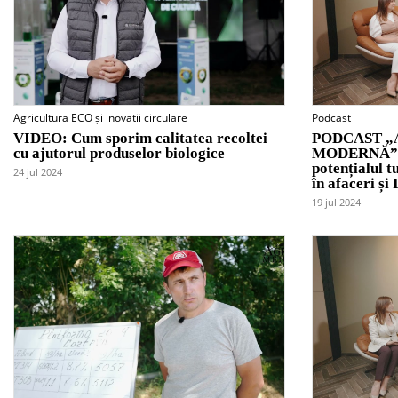
Agricultura ECO și inovatii circulare
Podcast
VIDEO: Cum sporim calitatea recoltei
PODCAST „
cu ajutorul produselor biologice
MODERNĂ”: D
potențialul t
24 jul 2024
în afaceri și
19 jul 2024