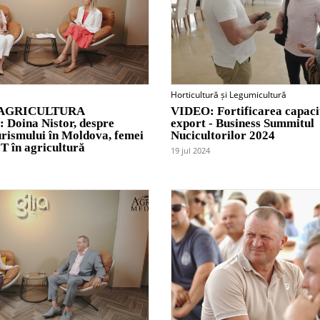
Horticultură și Legumicultură
AGRICULTURA
VIDEO: Fortificarea capacit
oina Nistor, despre
export - Business Summitul
urismului în Moldova, femei
Nucicultorilor 2024
 IT în agricultură
19 jul 2024