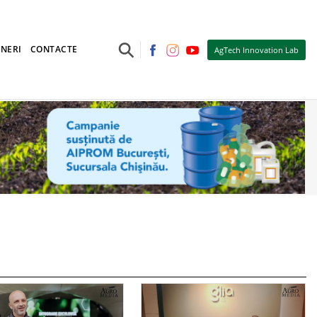
⚲
NERI
CONTACTE
AgTech Innovation Lab