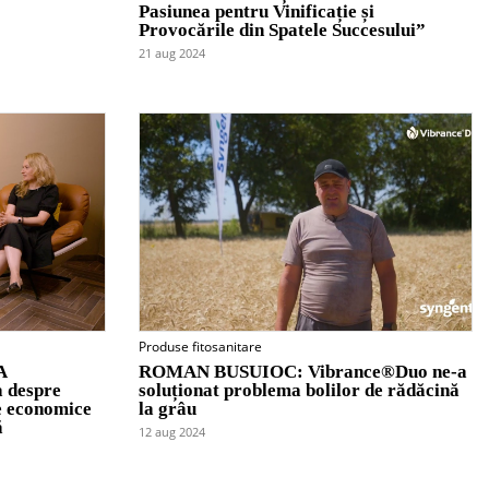
Pasiunea pentru Vinificație și
Provocările din Spatele Succesului”
21 aug 2024
Produse fitosanitare
A
ROMAN BUSUIOC: Vibrance®Duo ne-a
 despre
soluționat problema bolilor de rădăcină
e economice
la grâu
ă
12 aug 2024