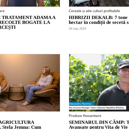
are
Cereale și alte culturi profitabile
 TRATAMENT ADAMA A
HIBRIZII DEKALB: 7 tone 
RECOLTE BOGATE LA
hectar în condiții de secetă 
RCEȘTI
04 sep 2024
Produse fitosanitare
AGRICULTURA
SEMINARUL DIN CÂMP: Te
Stela Jemna: Cum
Avansate pentru Vița de Vie 