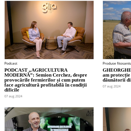
Podcast
Produse fitosanit
PODCAST „AGRICULTURA
GHEORGHE L
MODERNĂ”: Semion Cerchez, despre
am protecție
provocările fermierilor și cum putem
dăunătorii di
face agricultură profitabilă în condiții
07 aug 2024
dificile
07 aug 2024