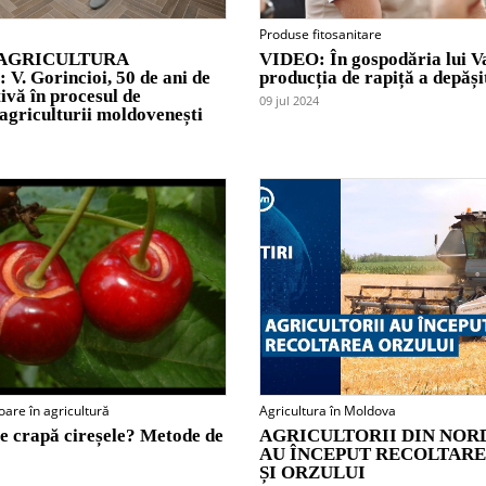
Produse fitosanitare
AGRICULTURA
VIDEO: În gospodăria lui Va
 Gorincioi, 50 de ani de
producția de rapiță a depăși
ivă în procesul de
09 jul 2024
 agriculturii moldovenești
oare în agricultură
Agricultura în Moldova
 crapă cireșele? Metode de
AGRICULTORII DIN NOR
AU ÎNCEPUT RECOLTARE
ȘI ORZULUI