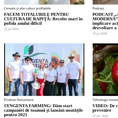
Cereale și alte culturi profitabile
Podcast
FACEM TOTALURILE PENTRU
PODCAST „
CULTURA DE RAPIȚĂ: Recolte mari în
MODERNĂ”: V.
pofida anului dificil
implicare act
dezvoltare a
12 jul 2024
10 jul 2024
Produse fitosanitare
Tehnologii inovat
SYNGENTA FARMING: Dăm start
VIDEO: De ce
campaniei de toamnă și lansăm noutățile
prevenire
pentru 2025
25 jun 2024