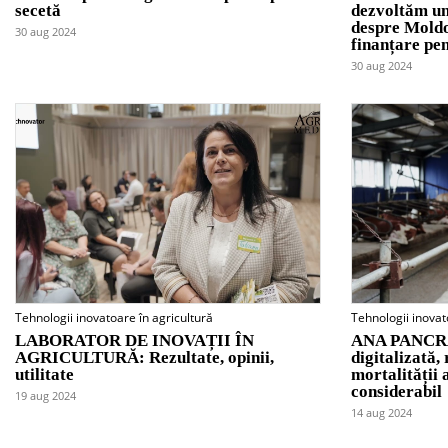
secetă
dezvoltăm un
despre Moldov
30 aug 2024
finanțare pen
30 aug 2024
Tehnologii inovatoare în agricultură
Tehnologii inovat
LABORATOR DE INOVAȚII ÎN
ANA PANCRAT
AGRICULTURĂ: Rezultate, opinii,
digitalizată,
utilitate
mortalității
considerabil
19 aug 2024
14 aug 2024