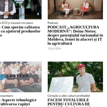
a ECO și inovatii circulare
Podcast
 Cum sporim calitatea
PODCAST „AGRICULTURA
i cu ajutorul produselor
MODERNĂ”: Doina Nistor,
ce
despre potențialul turismului în
Moldova, femei în afaceri și IT
în agricultură
19 jul 2024
tosanitare
Cereale și alte culturi profitabile
Aspecte tehnologice
FACEM TOTALURILE
cultivarea rapiței
PENTRU CULTURA DE